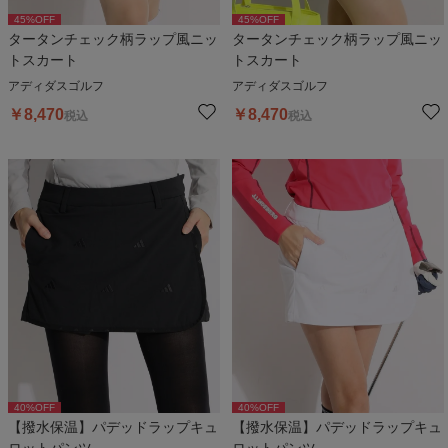
45
%OFF
45
%OFF
タータンチェック柄ラップ風ニッ
タータンチェック柄ラップ風ニッ
トスカート
トスカート
アディダスゴルフ
アディダスゴルフ
￥
8,470
￥
8,470
税込
税込
40
%OFF
40
%OFF
【撥水保温】パデッドラップキュ
【撥水保温】パデッドラップキュ