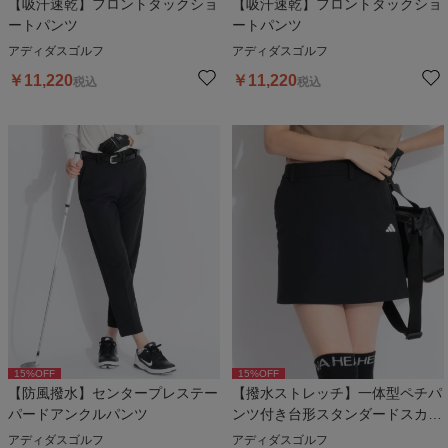
【吸汗速乾】フロントタックショ
【吸汗速乾】フロントタックショ
ートパンツ
ートパンツ
アディダスゴルフ
アディダスゴルフ
￥
11,220
￥
11,220
税込
税込
15
%OFF
15
%OFF
【防風撥水】センタープレステー
【撥水ストレッチ】一体型ペチパ
パードアンクルパンツ
ンツ付き台形スタンダードスカー
ト
アディダスゴルフ
アディダスゴルフ