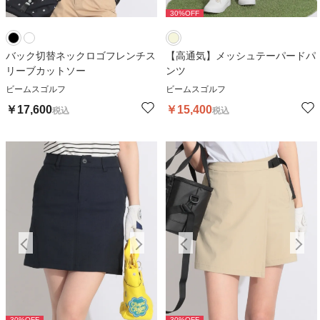
30
%OFF
バック切替ネックロゴフレンチス
【高通気】メッシュテーパードパ
リーブカットソー
ンツ
ビームスゴルフ
ビームスゴルフ
￥
17,600
￥
15,400
税込
税込
30
%OFF
30
%OFF
30
%OFF
30
%OFF
3