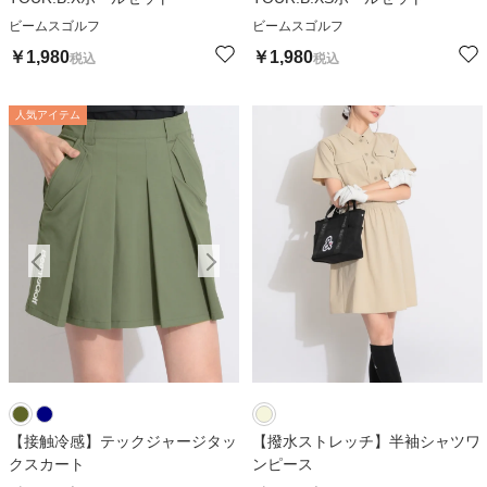
ビームスゴルフ
ビームスゴルフ
￥
1,980
￥
1,980
税込
税込
人気アイテム
人気アイテム
人
【接触冷感】テックジャージタッ
【撥水ストレッチ】半袖シャツワ
クスカート
ンピース