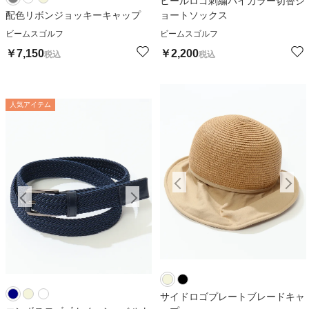
ヒールロゴ刺繍バイカラー切替シ
配色リボンジョッキーキャップ
ョートソックス
ビームスゴルフ
ビームスゴルフ
￥
7,150
￥
2,200
税込
税込
人気アイテム
人気アイテム
人
サイドロゴプレートブレードキャ