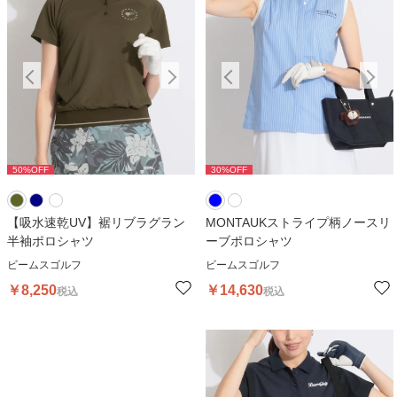
50
%OFF
30
%OFF
50
%OFF
30
%OFF
5
【吸水速乾UV】裾リブラグラン
MONTAUKストライプ柄ノースリ
半袖ポロシャツ
ーブポロシャツ
ビームスゴルフ
ビームスゴルフ
￥
8,250
￥
14,630
税込
税込
30
%OFF
3