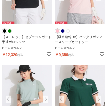
30
%OFF
50
%OFF
30
%OFF
50
%OFF
3
【ストレッチ】ゼブラジャガード
【吸水速乾UV】バックリボンノ
半袖ポロシャツ
ースリーブカットソー
ビームスゴルフ
ビームスゴルフ
￥
12,320
￥
9,350
税込
税込