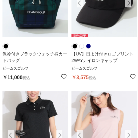
50
%OFF
50
%OFF
保冷付きブラックウォッチ柄カー
【UV】日よけ付きロゴプリント
トバッグ
2WAYナイロンキャップ
ビームスゴルフ
ビームスゴルフ
￥
11,000
￥
3,575
税込
税込