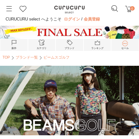
0
CURUCURU select へようこそ
ログイン
/
会員登録
新作
カテゴリ
ブランド
ランキング
セール
TOP
ブランド一覧
ビームスゴルフ