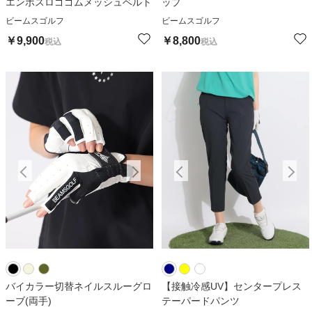
エンボスロゴゴムメッシュベルト
ップ
ビームスゴルフ
ビームスゴルフ
￥
9,900
￥
8,800
税込
税込
バイカラー切替ネイルスルーグロ
【接触冷感UV】センタープレス
ーブ(両手)
テーパードパンツ