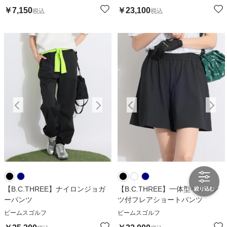
￥
7,150
￥
23,100
税込
税込
【B.C.THREE】ナイロンジョガ
【B.C.THREE】一体型ぺチパン
絞り込む
ーパンツ
ツ付フレアショートパンツ
ビームスゴルフ
ビームスゴルフ