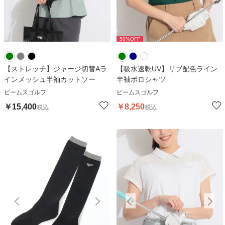
50
%OFF
50
%OFF
【ストレッチ】ジャージ切替Aラ
【吸水速乾UV】リブ配色ライン
インメッシュ半袖カットソー
半袖ポロシャツ
ビームスゴルフ
ビームスゴルフ
￥
15,400
￥
8,250
税込
税込