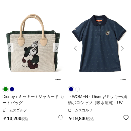
Disney / ミッキー / ジャカード カ
〈WOMEN〉Disney/ミッキー/総
ートバッグ
柄ポロシャツ（吸水速乾・UVカ
ット）
ビームスゴルフ
ビームスゴルフ
￥
13,200
￥
19,800
税込
税込