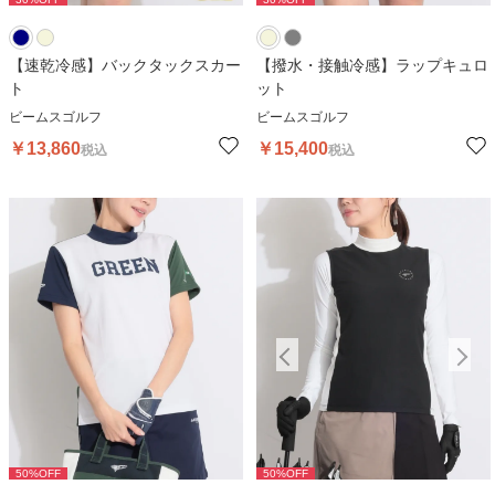
【速乾冷感】バックタックスカー
【撥水・接触冷感】ラップキュロ
ト
ット
ビームスゴルフ
ビームスゴルフ
￥
13,860
￥
15,400
税込
税込
50
%OFF
50
%OFF
50
%OFF