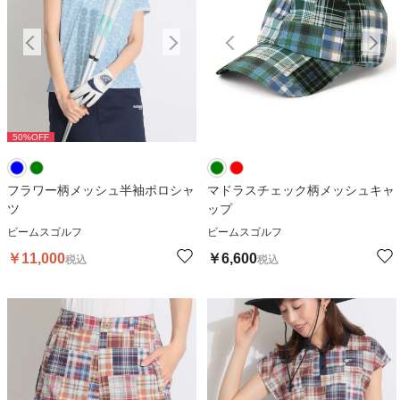
50
%OFF
50
%OFF
5
フラワー柄メッシュ半袖ポロシャ
マドラスチェック柄メッシュキャ
ツ
ップ
ビームスゴルフ
ビームスゴルフ
￥
11,000
￥
6,600
税込
税込