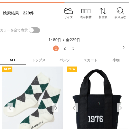
検索結果：
229
件
サイズ
表示切替
新作順
絞り込む
カラーを全て表示
1
~
80
件
/
全
229
件
1
2
3
ALL
トップス
パンツ
スカート
小物
NEW
NEW
NEW
NEW
N