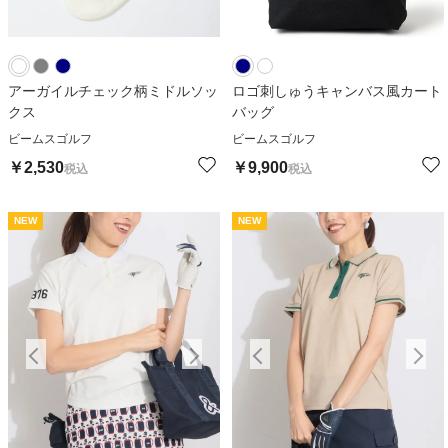
アーガイルチェック柄ミドルソッ
ロゴ刺しゅうキャンバス風カート
クス
バッグ
ビームスゴルフ
ビームスゴルフ
￥
2,530
￥
9,900
税込
税込
NEW
NEW
NEW
NEW
N