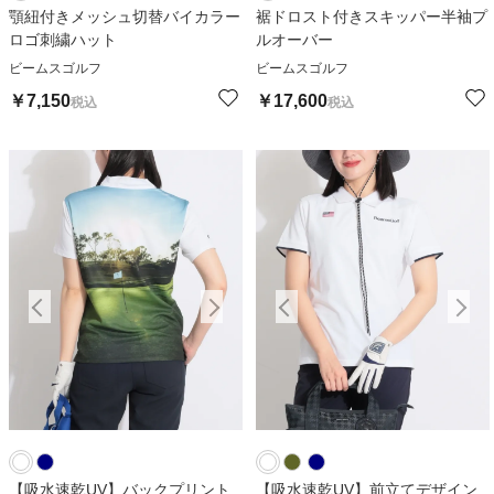
顎紐付きメッシュ切替バイカラー
裾ドロスト付きスキッパー半袖プ
ロゴ刺繍ハット
ルオーバー
ビームスゴルフ
ビームスゴルフ
￥
7,150
￥
17,600
税込
税込
【吸水速乾UV】バックプリント
【吸水速乾UV】前立てデザイン