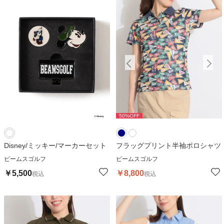
50
%OFF
50
%OFF
Disney/ミッキー/マーカーセット
フラッグプリント半袖ポロシャツ
ビームスゴルフ
ビームスゴルフ
￥
5,500
￥
8,800
税込
税込