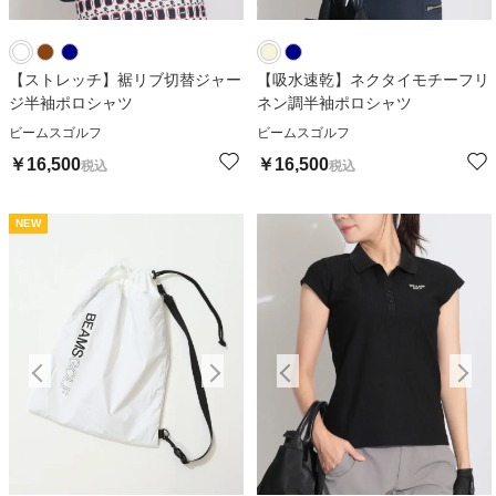
【ストレッチ】裾リブ切替ジャー
【吸水速乾】ネクタイモチーフリ
ジ半袖ポロシャツ
ネン調半袖ポロシャツ
ビームスゴルフ
ビームスゴルフ
￥
16,500
￥
16,500
税込
税込
NEW
NEW
N