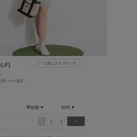
お気に入りブランド
LF)
下、
う想いから誕生。
季節順
80件
>
1
2
3