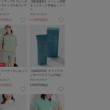
ットアップ】フレンチ
【吸湿速乾】メッシュ切替
ーブトップス&フレア
モックネック半袖カットソ
ート
ー
ルゴルフ
デルソルゴルフ
5
円
(税込)
6,138
円
(税込)
FF
クシーナイロンセット
【ABIERTA】ディープマ
プ
ッサージクリーム(70g)
ルゴルフ
デルソルゴルフ
0
円
(税込)
4,950
円
(税込)