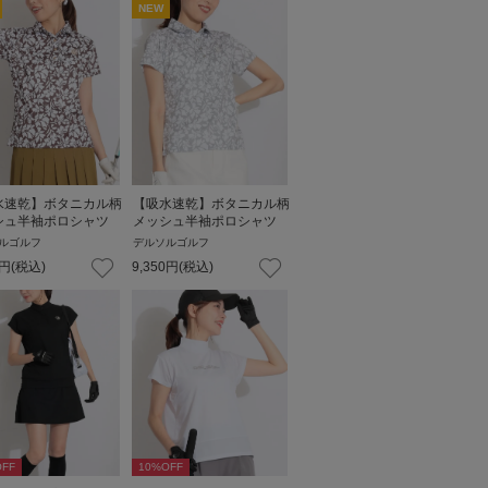
NEW
水速乾】ボタニカル柄
【吸水速乾】ボタニカル柄
シュ半袖ポロシャツ
メッシュ半袖ポロシャツ
ルゴルフ
デルソルゴルフ
円
(税込)
9,350
円
(税込)
FF
10
%OFF