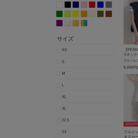
サイズ
【PEA
XS
Vネック
デルソル
S
9,900
円
M
L
XL
3L
22.5
30
%OFF
23
フルジ
＆スカ