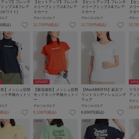
トアップ】フレンチ
【セットアップ】フレンチ
【セットアップ】フレンチ
【セ
ブトップス&フレア
スリーブトップス&フレア
スリーブトップス&フレア
スリ
(ホワイト)
スカート
スカート
スカ
ゴルフ
デルソルゴルフ
デルソルゴルフ
デルソ
円
(税込)
12,705
円
(税込)
12,705
円
(税込)
12,70
10
%OFF
10
%O
速乾】メッシュ切替
【吸湿速乾】メッシュ切替
【MaxABIERTA】鉱石プ
リラ
ネック半袖カットソ
モックネック半袖カットソ
リントコンディショニング
アッ
ー
ウェア
デルソ
ゴルフ
デルソルゴルフ
デルソルゴルフ
16,83
(税込)
6,138
円
(税込)
6,600
円
(税込)