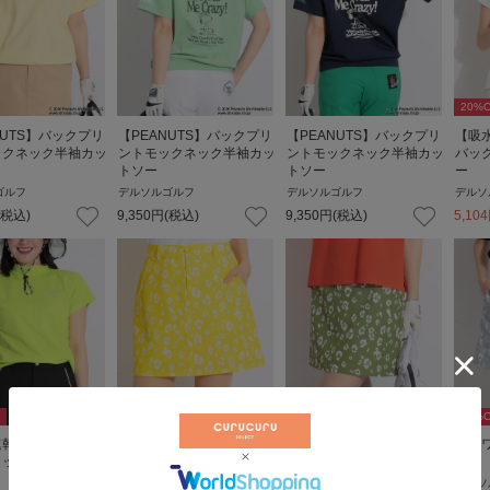
20
%O
NUTS】バックプリ
【PEANUTS】バックプリ
【PEANUTS】バックプリ
【吸
ックネック半袖カッ
ントモックネック半袖カッ
ントモックネック半袖カッ
バッ
トソー
トソー
ー
ゴルフ
デルソルゴルフ
デルソルゴルフ
デルソ
(税込)
9,350
円
(税込)
9,350
円
(税込)
5,104
30
%OFF
30
%OFF
30
%O
速乾】ラウンドヘム
フラワーレオパード柄スカ
フラワーレオパード柄スカ
フラ
タック半袖カットソ
ート
ート
ート
デルソルゴルフ
デルソルゴルフ
デルソ