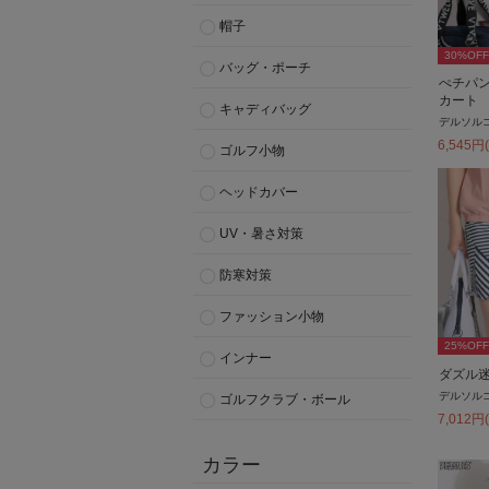
帽子
30
%OFF
バッグ・ポーチ
ぺチパ
カート
キャディバッグ
デルソル
6,545
円
ゴルフ小物
ヘッドカバー
UV・暑さ対策
防寒対策
ファッション小物
25
%OFF
インナー
ダズル
デルソル
ゴルフクラブ・ボール
7,012
円
カラー