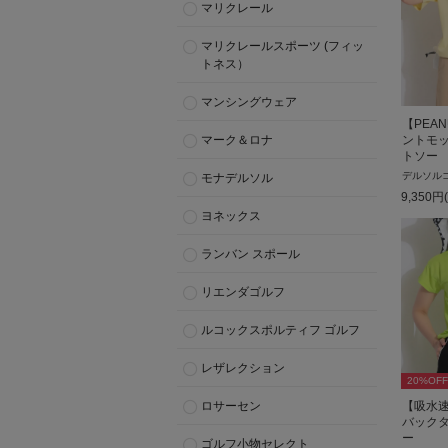
マリクレール
マリクレールスポーツ (フィッ
トネス）
マンシングウェア
【PEA
ントモ
マーク＆ロナ
トソー
デルソル
モナデルソル
9,350
円
ヨネックス
ランバン スポール
リエンダゴルフ
ルコックスポルティフ ゴルフ
レザレクション
20
%OFF
ロサーセン
【吸水
バック
ー
ゴルフ小物セレクト