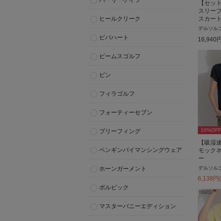
パーリーゲイツ
【セッ
スリー
ヒールクリーク
スカート
デルソル
ビバハート
16,940
ビームスゴルフ
ピン
フィラゴルフ
フォーティーセブン
10
%OFF
ブリーフィング
【吸湿
ペンギンバイマンシングウェア
モック
ー
デルソル
ホーンガーメント
6,138
円
ボルビック
マスターバニーエディション