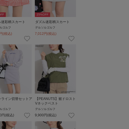
FF
25
%OFF
ル迷彩柄スカート
ダズル迷彩柄スカート
ルゴルフ
デルソルゴルフ
円
(税込)
7,012
円
(税込)
ンライン切替セットア
【PEANUTS】裾ドロスト
Vネックベスト
ルゴルフ
デルソルゴルフ
0
円
(税込)
9,900
円
(税込)