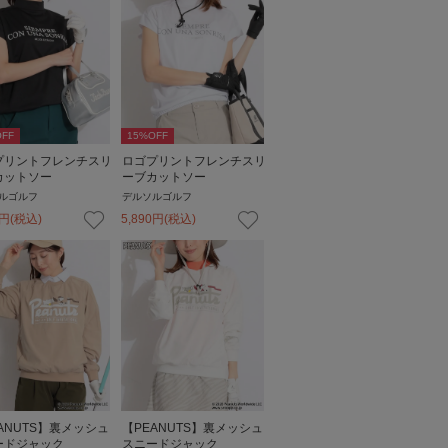
FF
15
%OFF
プリントフレンチスリ
ロゴプリントフレンチスリ
カットソー
ーブカットソー
ルゴルフ
デルソルゴルフ
円
(税込)
5,890
円
(税込)
ANUTS】裏メッシュ
【PEANUTS】裏メッシュ
ードジャック
スニードジャック