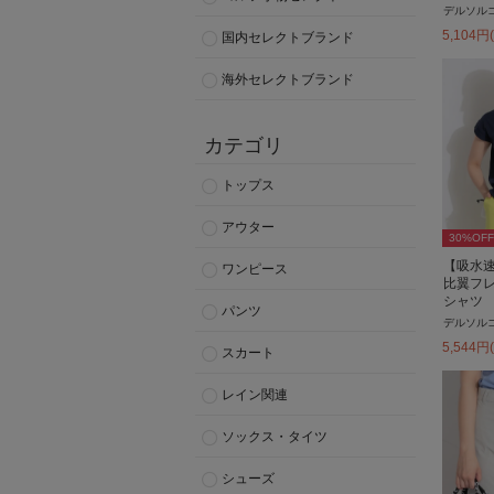
デルソル
5,104
円
国内セレクトブランド
海外セレクトブランド
カテゴリ
トップス
アウター
30
%OFF
【吸水
ワンピース
比翼フ
シャツ
パンツ
デルソル
5,544
円
スカート
レイン関連
ソックス・タイツ
シューズ