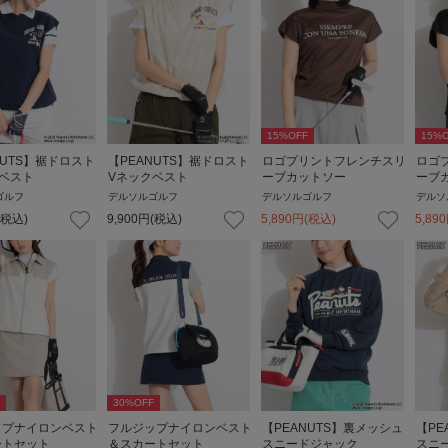
15
%OFF
15
%O
NUTS】裾ドロスト
【PEANUTS】裾ドロスト
ロゴプリントフレンチスリ
ロゴ
ベスト
Vネックベスト
ーブカットソー
ーブ
ゴルフ
デルソルゴルフ
デルソルゴルフ
デルソ
(税込)
9,900
円
(税込)
5,890
円
(税込)
5,890
30
%OFF
ップナイロンベスト
フルジップナイロンベスト
【PEANUTS】裏メッシュ
【PE
ートセット
＆スカートセット
スニードジャック
スニ