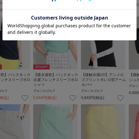
ゴルフ
6,545
円
(税込)
6,545
円
(税込)
6,545
(税込)
30
%OFF
速乾】バックタック
【吸水速乾】バックタック
【接触冷感UV】アシメロ
【接
レンチスリーブポロ
比翼フレンチスリーブポロ
ゴプリントボレロ型アーム
シュ
シャツ
カバー
デルソ
ゴルフ
デルソルゴルフ
デルソルゴルフ
4,400
(税込)
5,544
円
(税込)
4,840
円
(税込)