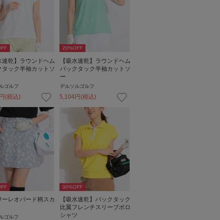
FF
20
%OFF
水速乾】ラウンドヘム
【吸水速乾】ラウンドヘム
クタック半袖カットソ
バックタック半袖カットソ
ー
ルゴルフ
デルソルゴルフ
円
(税込)
5,104
円
(税込)
FF
30
%OFF
ワーレオパード柄スカ
【吸水速乾】バックタック
比翼フレンチスリーブポロ
シャツ
ルゴルフ