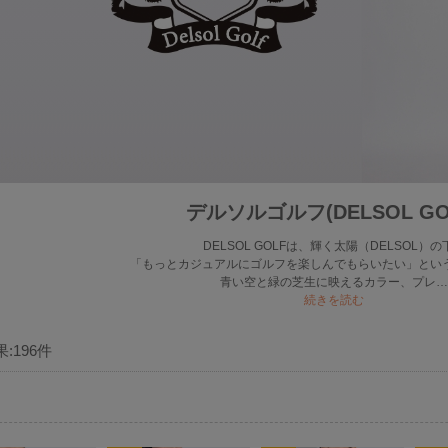
デルソルゴルフ(DELSOL GO
DELSOL GOLFは、輝く太陽（DELSOL）の
「もっとカジュアルにゴルフを楽しんでもらいたい」とい
青い空と緑の芝生に映えるカラー、プレ…
続きを読む
果:
196
件