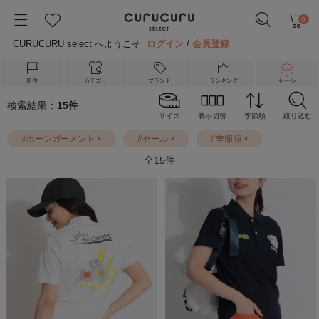
0
CURUCURU select へようこそ
ログイン
/
会員登録
新作
カテゴリ
ブランド
ランキング
セール
検索結果：
15
件
サイズ
表示切替
季節順
絞り込む
#
ホーンガーメント
×
#
セール
×
#
季節順
×
全
15
件