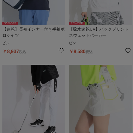
35
%OFF
35
%OFF
【速乾】長袖インナー付き半袖ポ
【吸水速乾UV】バックプリント
ロシャツ
スウェットパーカー
ピン
ピン
￥
8,937
￥
8,580
税込
税込