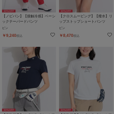
30
%OFF
30
%OFF
【ノビパン】【接触冷感】ベーシ
【クロスムービング】【撥水】リ
ックテーパードパンツ
ップストップショートパンツ
ピン
ピン
￥
9,240
￥
8,470
税込
税込
30
%OFF
30
%OFF