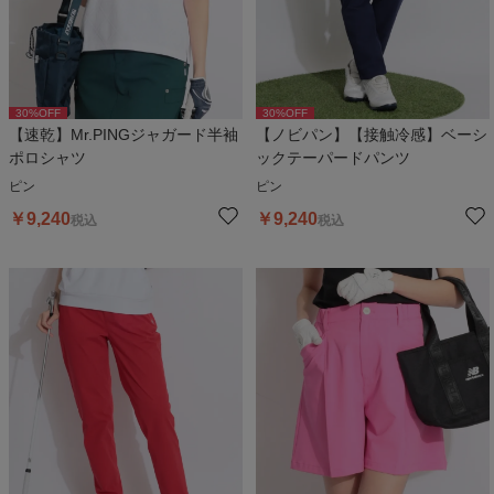
30
%OFF
30
%OFF
【速乾】Mr.PINGジャガード半袖
【ノビパン】【接触冷感】ベーシ
ポロシャツ
ックテーパードパンツ
ピン
ピン
￥
9,240
￥
9,240
税込
税込