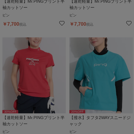
【速乾軽量】Mr.PINGプリント半
【速乾軽量】Mr.PINGプリント半
袖カットソー
袖カットソー
ピン
ピン
￥
7,700
￥
7,700
税込
税込
30
%OFF
20
%OFF
【速乾軽量】Mr.PINGプリント半
【撥水】タフタ2WAYスニードジ
袖カットソー
ャック
ピン
ピン