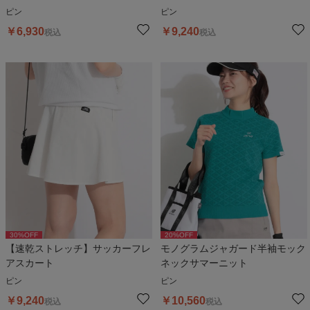
ピン
ピン
￥
6,930
￥
9,240
税込
税込
30
%OFF
20
%OFF
【速乾ストレッチ】サッカーフレ
モノグラムジャガード半袖モック
アスカート
ネックサマーニット
ピン
ピン
￥
9,240
￥
10,560
税込
税込