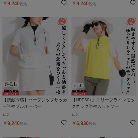
￥
9,240
￥
9,240
税込
税込
30
%OFF
30
%OFF
【接触冷感】ハーフジップサッカ
【UPF50+】スリーブラインモッ
ー半袖プルオーバー
クネック半袖カットソー
ピン
ピン
￥
9,240
￥
6,930
税込
税込