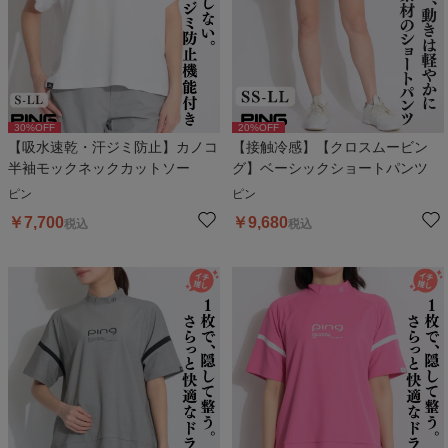
30
%OFF
20
%OFF
【吸水速乾・汗ジミ防止】カノコ
【接触冷感】【クロスムービン
半袖モックネックカットソー
グ】ベーシックショートパンツ
ピン
ピン
￥
7,700
￥
9,680
税込
税込