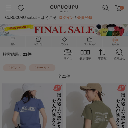
0
CURUCURU select へようこそ
ログイン
/
会員登録
新作
カテゴリ
ブランド
ランキング
セール
検索結果：
21
件
サイズ
表示切替
季節順
絞り込む
#
ピン
×
#
セール
×
全
21
件