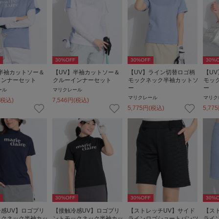
30
%OFF
30
%OFF
30
%O
半袖カットソー＆
【UV】半袖カットソー＆
【UV】ライン切替ロゴ柄
【U
インナーセット
クルーインナーセット
モックネック半袖カットソ
モッ
ー
ー
ール
マリクレール
マリクレール
マリク
(税込)
7,546
円
(税込)
5,775
円
(税込)
5,775
30
%OFF
30
%OFF
30
%O
感UV】ロゴプリ
【接触冷感UV】ロゴプリ
【ストレッチUV】サイド
【ス
ックネック半袖カッ
ントモックネック半袖カッ
ラインロゴショートパンツ
ライ