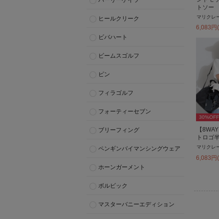
パーリーゲイツ
トソー
マリクレ
ヒールクリーク
6,083
円
ビバハート
ビームスゴルフ
ピン
フィラゴルフ
フォーティーセブン
30
%OFF
【8WA
ブリーフィング
トロゴ
マリクレ
ペンギンバイマンシングウェア
6,083
円
ホーンガーメント
ボルビック
マスターバニーエディション