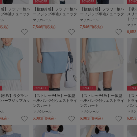
30
%OFF
30
%OFF
30
%O
冷感】フラワー柄ハ
【接触冷感】フラワー柄ハ
【接触冷感】フラワー柄ハ
【吸
ップ半袖チュニック
ーフジップ半袖チュニック
ーフジップ半袖チュニック
スリ
トソ
ール
マリクレール
マリクレール
マリク
(税込)
7,546
円
(税込)
7,546
円
(税込)
6,853
30
%OFF
30
%OFF
30
%O
乾UV】ラグラン
【ストレッチUV】一体型
【ストレッチUV】一体型
【ス
ブハーフジップカッ
ぺチパンツ付ウエストライ
ぺチパンツ付ウエストライ
トラ
ンスカート
ンスカート
パン
ール
マリクレール
マリクレール
マリク
(税込)
6,083
円
(税込)
6,083
円
(税込)
6,853