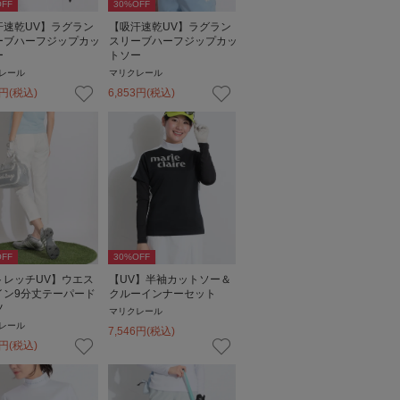
FF
30
%OFF
汗速乾UV】ラグラン
【吸汗速乾UV】ラグラン
ーブハーフジップカッ
スリーブハーフジップカッ
ー
トソー
レール
マリクレール
円
(税込)
6,853
円
(税込)
FF
30
%OFF
トレッチUV】ウエス
【UV】半袖カットソー＆
イン9分丈テーパード
クルーインナーセット
ツ
マリクレール
レール
7,546
円
(税込)
円
(税込)