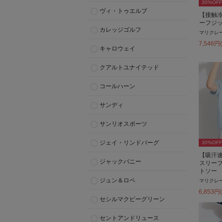
30
%OFF
ヴィ・トゥエルブ
【接触
ーフジ
カレッジゴルフ
マリクレ
7,546
円
キャロウェイ
クアルトユナイテッド
コールハーン
サンディ
サンリオスポーツ
ジェイ・リンドバーグ
30
%OFF
【吸汗速
ジャックバニー
スリー
トソー
ジュン＆ロペ
マリクレ
6,853
円
セシルマクビーグリーン
セントアンドリュース