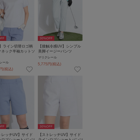
FF
30
%OFF
V】ライン切替ロゴ柄
【接触冷感UV】シンプル
クネック半袖カットソ
美脚イージーパンツ
マリクレール
レール
5,775
円
(税込)
円
(税込)
FF
30
%OFF
トレッチUV】サイド
【ストレッチUV】サイド
ンロゴショートパンツ
ラインロゴショートパンツ