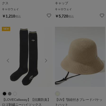
クス
キャップ
キャロウェイ
キャロウェイ
￥
1,210
￥
5,720
税込
税込
NEW
NEW
N
【LOVECallaway】【抗菌防臭】
【UV】顎紐付きブレードバケッ
ロゴ刺繍ニーハイソックス
トハット