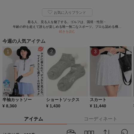
お気に入りブランド
着る人、見る人を魅了する。ゴルフは、国境・性別・
年齢の枠を超えて誰もが楽しめる唯一無二なスポーツ。プロも認める機…
続きを読む
今週の人気アイテム
1
2
3
半袖カットソー
ショートソックス
スカート
¥
8,360
¥
1,430
¥
11,440
アイテム
コーディネート