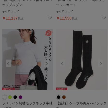
ップブルゾン
ーツスカート
キャロウェイ
キャロウェイ
￥
11,137
￥
11,550
税込
税込
25
%OFF
5
%OFF
25
%OFF
5
%OFF
2
ラメライン切替モックネック半袖
【温熱】ケーブル編みハイソック