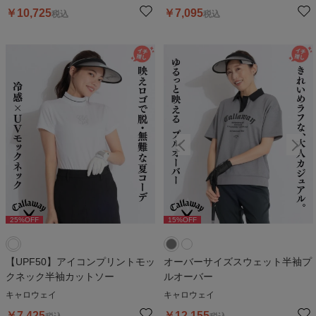
￥
10,725
￥
7,095
税込
税込
25
%OFF
15
%OFF
15
%OFF
【UPF50】アイコンプリントモッ
オーバーサイズスウェット半袖プ
クネック半袖カットソー
ルオーバー
キャロウェイ
キャロウェイ
￥
7,425
￥
12,155