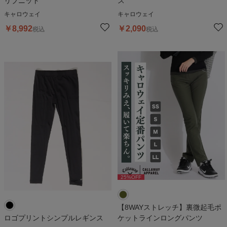
リブニット
ス
キャロウェイ
キャロウェイ
￥
8,992
￥
2,090
税込
税込
25
%OFF
【8WAYストレッチ】裏微起毛ポ
ロゴプリントシンプルレギンス
ケットラインロングパンツ