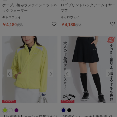
ケーブル編みラメラインニットネ
ロゴプリントバックアームイヤー
ックウォーマー
マフ
キャロウェイ
キャロウェイ
￥
4,180
￥
4,180
税込
税込
25
%OFF
25
%OFF
25
%OFF
25
%OFF
2
【防風撥水】メッシュ切替フルジ
【8WAYストレッチ】千鳥柄プリ