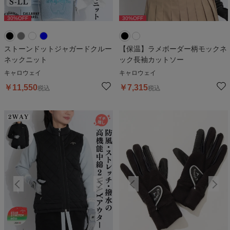
30
%OFF
30
%OFF
30
%OFF
30
%OFF
3
ストーンドットジャガードクルー
【保温】ラメボーダー柄モックネ
ネックニット
ック長袖カットソー
キャロウェイ
キャロウェイ
￥
11,550
￥
7,315
税込
税込