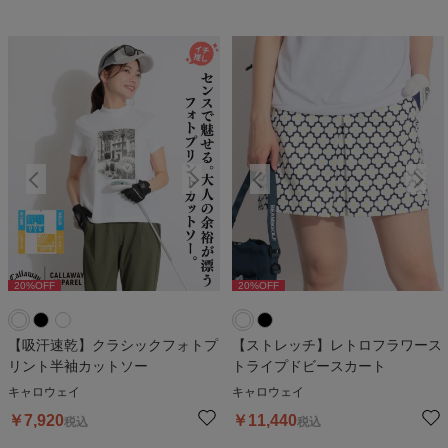
20
%OFF
20
%OFF
20
%OFF
20
%OFF
2
【吸汗速乾】クラシックフォトプ
【ストレッチ】レトロフラワース
リント半袖カットソー
トライプドビースカート
キャロウェイ
キャロウェイ
￥
7,920
￥
11,440
税込
税込