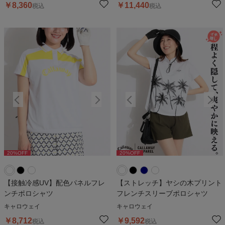
￥
8,360
￥
11,440
税込
税込
20
%OFF
20
%OFF
20
%OFF
20
%OFF
2
【接触冷感UV】配色パネルフレ
【ストレッチ】ヤシの木プリント
ンチポロシャツ
フレンチスリーブポロシャツ
キャロウェイ
キャロウェイ
￥
8,712
￥
9,592
税込
税込