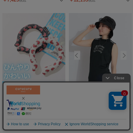
税込
税込
25
%OFF
40
%OFF
40
%OFF
【LoveCallaway】クールネック
【吸汗速乾】ショルダーラインモ
リング
ックネックノースリーブカットソ
絞り込む
ー
キャロウェイ
キャロウェイ
￥
3,960
￥
5,676
税込
税込