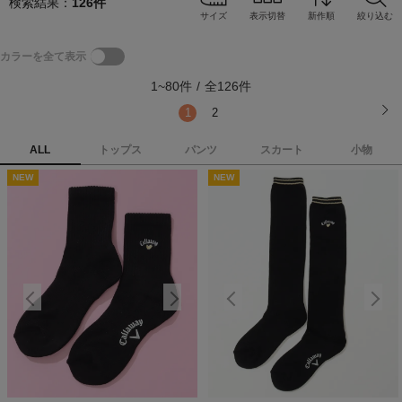
検索結果：
126
件
サイズ
表示切替
新作順
絞り込む
カラーを全て表示
1
~
80
件
/
全
126
件
1
2
ALL
トップス
パンツ
スカート
小物
NEW
NEW
NEW
NEW
N