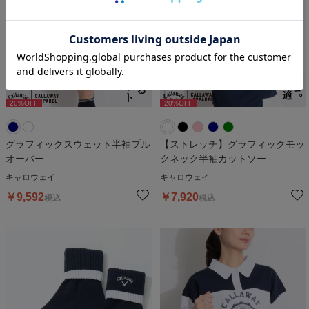
20
%OFF
20
%OFF
20
%OFF
20
%OFF
2
グラフィックスウェット半袖プル
【ストレッチ】グラフィックモッ
オーバー
クネック半袖カットソー
キャロウェイ
キャロウェイ
￥
9,592
￥
7,920
税込
税込