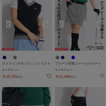
10
%OFF
20
%OFF
10
%OFF
20
%OFF
1
ラメラインVネックニットベスト
プリーツ切替ジャージスカート
キャロウェイ
キャロウェイ
￥
10,791
￥
11,440
税込
税込