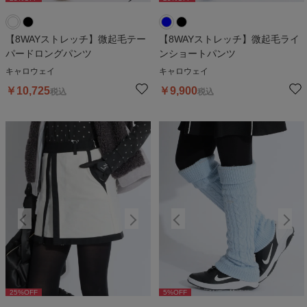
【8WAYストレッチ】微起毛テー
【8WAYストレッチ】微起毛ライ
パードロングパンツ
ンショートパンツ
キャロウェイ
キャロウェイ
￥
10,725
￥
9,900
税込
税込
25
%OFF
5
%OFF
25
%OFF
5
%OFF
2