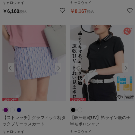
キャロウェイ
キャロウェイ
￥
6,160
￥
8,167
税込
税込
25
%OFF
25
%OFF
25
%OFF
25
%OFF
2
【ストレッチ】グラフィック柄タ
【吸汗速乾UV】衿ライン鹿の子
ックプリーツスカート
半袖ポロシャツ
キャロウェイ
キャロウェイ