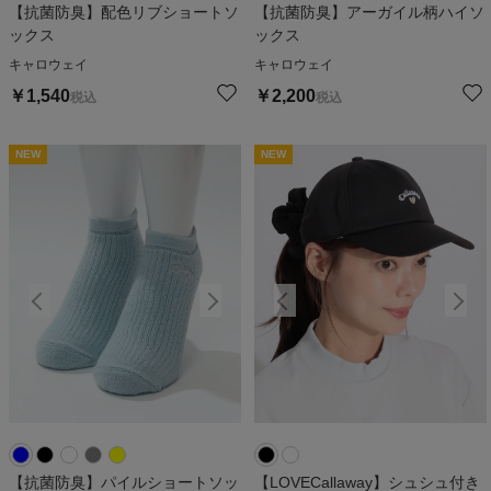
【抗菌防臭】配色リブショートソ
【抗菌防臭】アーガイル柄ハイソ
ックス
ックス
キャロウェイ
キャロウェイ
￥
1,540
￥
2,200
税込
税込
NEW
NEW
NEW
NEW
N
【抗菌防臭】パイルショートソッ
【LOVECallaway】シュシュ付き