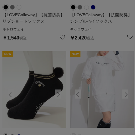
【LOVECallaway】【抗菌防臭】
【LOVECallaway】【抗菌防臭】
リブショートソックス
シンプルハイソックス
キャロウェイ
キャロウェイ
￥
1,540
￥
2,420
税込
税込
NEW
NEW
NEW
NEW
N