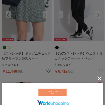
20
%OFF
20
%OFF
20
%OFF
20
%OFF
2
【ストレッチ】ギンガムチェック
【8WAYストレッチ】ウエストロ
柄プリーツ切替スカート
ゴタックテーパードパンツ
キャロウェイ
キャロウェイ
￥
11,440
￥
8,712
税込
税込