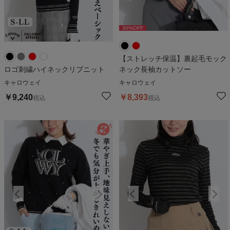
30
%OFF
30
%OFF
【ストレッチ保温】裏起毛モック
ロゴ刺繍ハイネックリブニット
ネック長袖カットソー
キャロウェイ
キャロウェイ
￥
9,240
￥
8,393
税込
税込