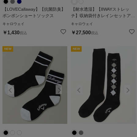
【LOVECallaway】【抗菌防臭】
【耐水透湿】【8WAYストレッ
ポンポンショートソックス
チ】収納袋付きレインセットアッ
プ
キャロウェイ
キャロウェイ
￥
1,430
￥
27,500
税込
税込
NEW
NEW
NEW
NEW
N