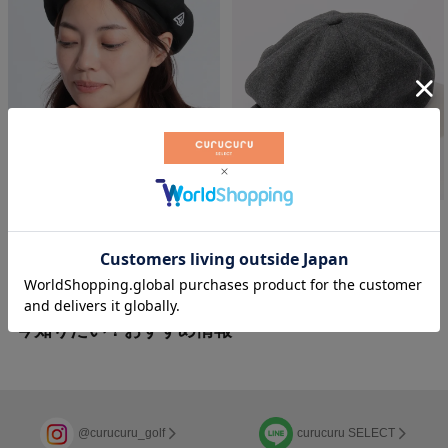
【HelloKitty】キティちゃんワッ
40
%OFF
ペンベレー帽
シンプルスエードキャスケット
ニューエラ
セントアンドリュース
￥
5,500
￥
7,260
税込
税込
今知りたい！おすすめ情報
@curucuru_golf
curucuru SELECT