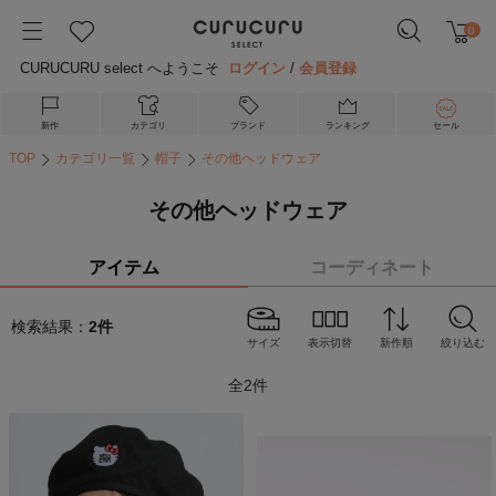
0
CURUCURU select へようこそ
ログイン
/
会員登録
新作
カテゴリ
ブランド
ランキング
セール
TOP
カテゴリ一覧
帽子
その他ヘッドウェア
その他ヘッドウェア
アイテム
コーディネート
検索結果：
2
件
サイズ
表示切替
新作順
絞り込む
全
2
件