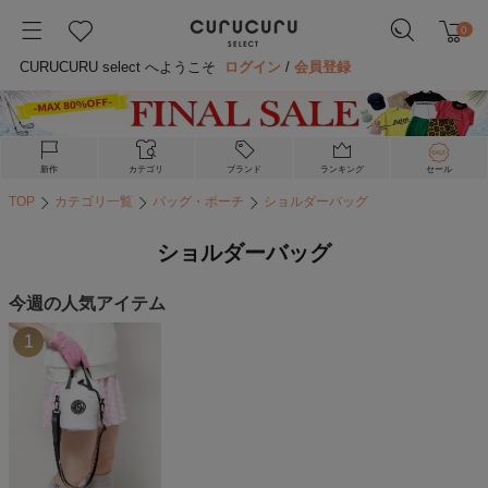
0
CURUCURU select へようこそ
ログイン
/
会員登録
新作
カテゴリ
ブランド
ランキング
セール
TOP
カテゴリ一覧
バッグ・ポーチ
ショルダーバッグ
ショルダーバッグ
今週の人気アイテム
1