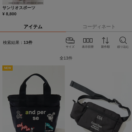
サンリオスポーツ
¥
8,800
アイテム
コーディネート
検索結果：
13
件
サイズ
表示切替
新作順
絞り込む
全
13
件
NEW