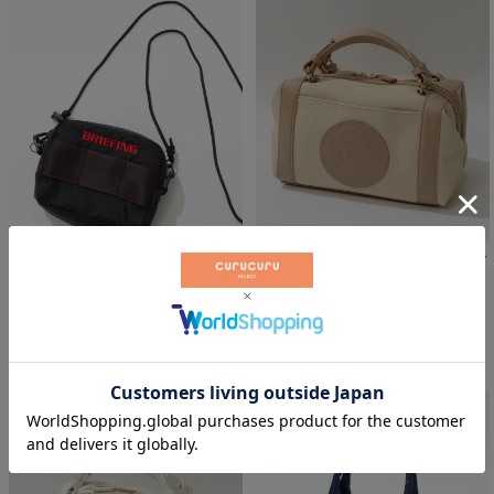
サークルロゴショルダー付きカー
【3WAY】ロゴ刺繍ポーチ
トバッグ
ブリーフィングゴルフ
セシルマクビーグリーン
￥
8,800
￥
9,350
税込
税込