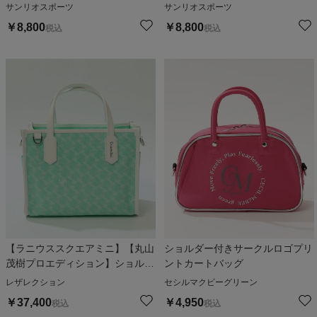
サンリオスポーツ
サンリオスポーツ
￥
8,800
￥
8,800
税込
税込
【ラニウススクエアミニ】【丸山
ショルダー付きサークルロゴプリ
茂樹プロエディション】ショルダ
ントカートバッグ
ー付きロゴ総柄カートバッグ
レザレクション
セシルマクビーグリーン
￥
37,400
￥
4,950
税込
税込