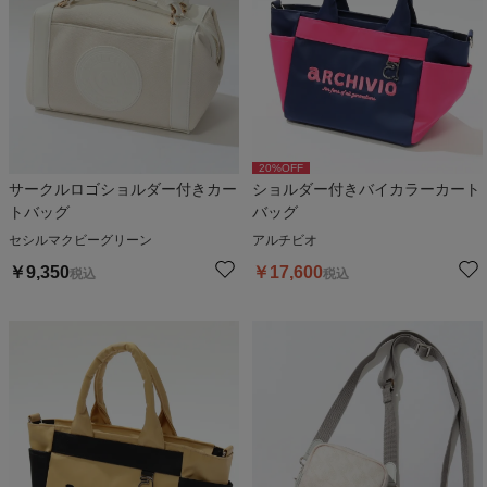
20
%OFF
サークルロゴショルダー付きカー
ショルダー付きバイカラーカート
トバッグ
バッグ
セシルマクビーグリーン
アルチビオ
￥
9,350
￥
17,600
税込
税込