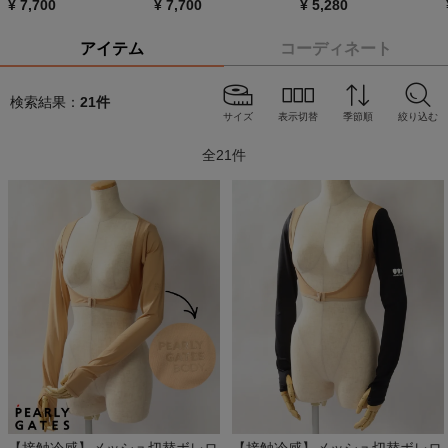
¥
7,700
¥
7,700
¥
5,280
アイテム
コーディネート
検索結果：
21
件
サイズ
表示切替
季節順
絞り込む
全
21
件