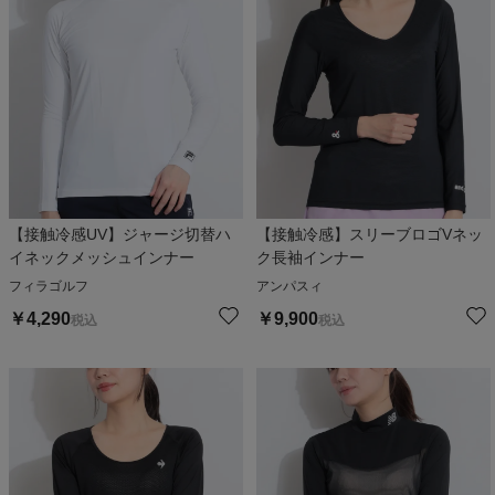
【接触冷感UV】ジャージ切替ハ
【接触冷感】スリーブロゴVネッ
イネックメッシュインナー
ク長袖インナー
フィラゴルフ
アンパスィ
￥
4,290
￥
9,900
税込
税込