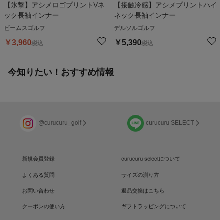
【氷撃】アシメロゴプリントVネ
【接触冷感】アシメプリントハイ
ック長袖インナー
ネック長袖インナー
ビームスゴルフ
デルソルゴルフ
￥
3,960
￥
5,390
税込
税込
今知りたい！おすすめ情報
@curucuru_golf
curucuru SELECT
新規会員登録
curucuru selectについて
よくある質問
サイズの測り方
お問い合わせ
返品交換はこちら
クーポンの使い方
ギフトラッピングについて