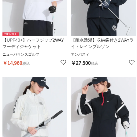
20
%OFF
【UPF40+】ハーフジップ2WAY
【耐水透湿】収納袋付き2WAYラ
フーディジャケット
イトレインブルゾン
ニューバランスゴルフ
アンパスィ
￥
14,960
￥
27,500
税込
税込