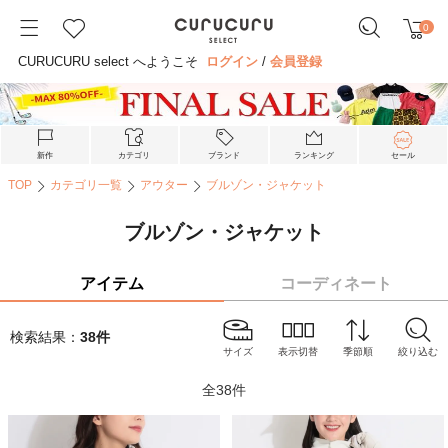
0
CURUCURU select へようこそ
ログイン
/
会員登録
新作
カテゴリ
ブランド
ランキング
セール
TOP
カテゴリ一覧
アウター
ブルゾン・ジャケット
ブルゾン・ジャケット
アイテム
コーディネート
検索結果：
38
件
サイズ
表示切替
季節順
絞り込む
全
38
件