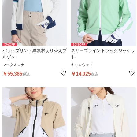
5
%OFF
15
%OFF
バックプリント異素材切り替えブ
スリーブライントラックジャケッ
ルゾン
ト
マーク＆ロナ
キャロウェイ
￥
55,385
￥
14,025
税込
税込