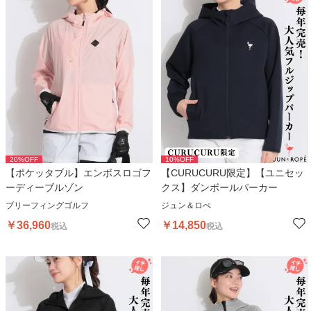
20
%OFF
10
%OFF
【ポケッタブル】エンボスロゴフ
【CURUCURU限定】【ユニセッ
ーディーブルゾン
クス】ダンボールパーカー
ブリーフィングゴルフ
ジュン＆ロぺ
￥
36,960
￥
14,850
税込
税込