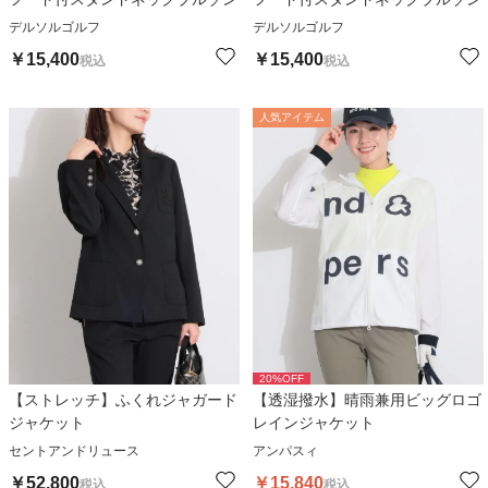
デルソルゴルフ
デルソルゴルフ
￥
15,400
￥
15,400
税込
税込
人気アイテム
20
%OFF
【ストレッチ】ふくれジャガード
【透湿撥水】晴雨兼用ビッグロゴ
ジャケット
レインジャケット
セントアンドリュース
アンパスィ
￥
52,800
￥
15,840
税込
税込