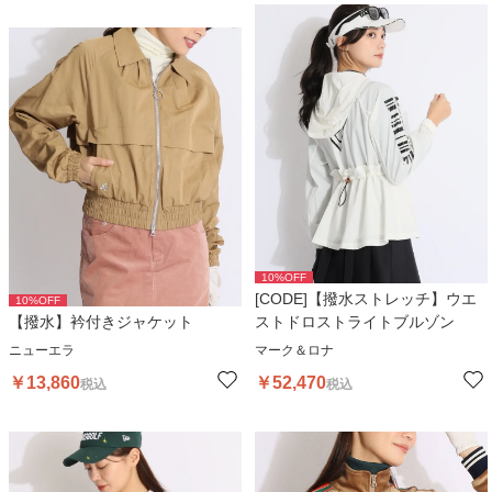
10
%OFF
[CODE]【撥水ストレッチ】ウエ
10
%OFF
【撥水】衿付きジャケット
ストドロストライトブルゾン
ニューエラ
マーク＆ロナ
￥
13,860
￥
52,470
税込
税込