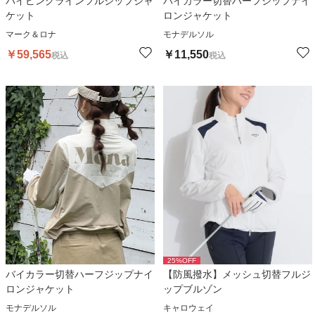
パイピングラインフルジップジャ
バイカラー切替ハーフジップナイ
ケット
ロンジャケット
マーク＆ロナ
モナデルソル
￥
59,565
￥
11,550
税込
税込
25
%OFF
バイカラー切替ハーフジップナイ
【防風撥水】メッシュ切替フルジ
ロンジャケット
ップブルゾン
モナデルソル
キャロウェイ