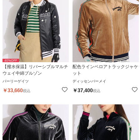
40
%OFF
【撥水保温】リバーシブルマルチ
配色ラインベロアトラックジャケ
ウェイ中綿ブルゾン
ット
パーリーゲイツ
ディッセンバーメイ
￥
33,660
￥
37,400
税込
税込