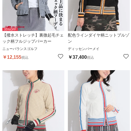
35
%OFF
【撥水ストレッチ】裏微起毛チェ
配色ラインダイヤ柄ニットブルゾ
ック柄フルジップパーカー
ン
ニューバランスゴルフ
ディッセンバーメイ
￥
12,155
￥
37,400
税込
税込