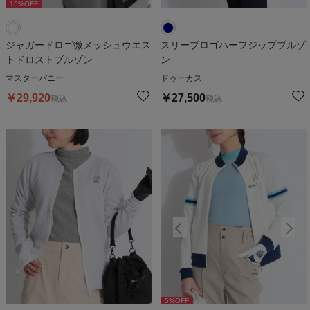
15
%OFF
ジャガードロゴ微メッシュウエス
スリーブロゴハーフジップブルゾ
トドロストブルゾン
ン
マスターバニー
ドゥーカス
￥
29,920
￥
27,500
税込
税込
5
%OFF
5
%OFF