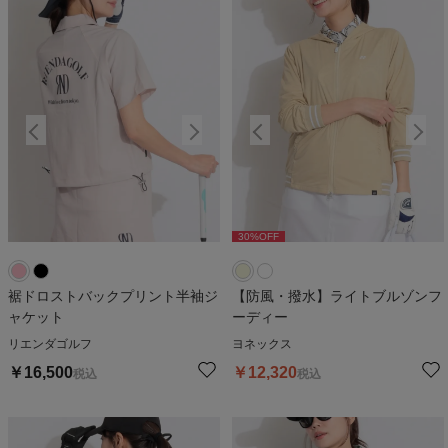
30
%OFF
30
%OFF
裾ドロストバックプリント半袖ジ
【防風・撥水】ライトブルゾンフ
ャケット
ーディー
リエンダゴルフ
ヨネックス
￥
16,500
￥
12,320
税込
税込