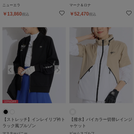
ニューエラ
マーク＆ロナ
￥
13,860
￥
52,470
税込
税込
10
%OFF
10
%OFF
1
【ストレッチ】インレイリブ衿ト
【撥水】バイカラー切替レインジ
ラック風ブルゾン
ャケット
マスターバニー
ビームスゴルフ