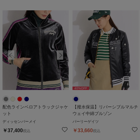
40
%OFF
配色ラインベロアトラックジャケ
【撥水保温】リバーシブルマルチ
ット
ウェイ中綿ブルゾン
ディッセンバーメイ
パーリーゲイツ
￥
37,400
￥
33,660
税込
税込