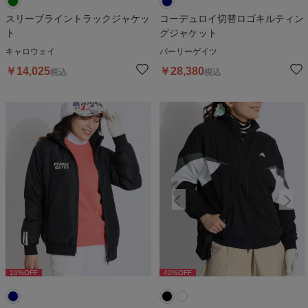
スリーブライントラックジャケッ
コーデュロイ切替ロゴキルティン
ト
グジャケット
キャロウェイ
パーリーゲイツ
￥
14,025
￥
28,380
税込
税込
10
%OFF
40
%OFF
40
%OFF