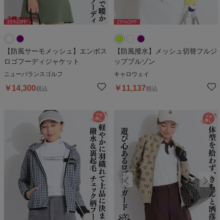
35
%OFF
25
%OFF
35
%OFF
25
%OFF
3
【防風サーモメッシュ】エンボス
【防風撥水】メッシュ切替フルジ
ロゴフーディジャケット
ップブルゾン
ニューバランスゴルフ
キャロウェイ
￥
14,300
￥
11,137
税込
税込