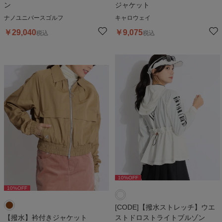
ン
ジャケット
ナノユニバースゴルフ
キャロウェイ
￥
29,040
￥
9,075
税込
税込
10
%OFF
10
%OFF
[CODE]【撥水ストレッチ】ウエ
【撥水】衿付きジャケット
ストドロストライトブルゾン