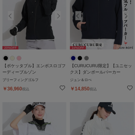
20
%OFF
10
%OFF
20
%OFF
10
%OFF
2
【ポケッタブル】エンボスロゴフ
【CURUCURU限定】【ユニセッ
ーディーブルゾン
クス】ダンボールパーカー
ブリーフィングゴルフ
ジュン＆ロぺ
￥
36,960
￥
14,850
税込
税込