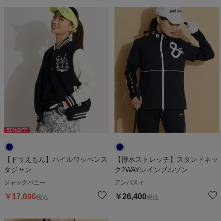
50
%OFF
【ドラえもん】パイルワッペンス
【撥水ストレッチ】スタンドネッ
タジャン
ク2WAYレインブルゾン
ジャックバニー
アンパスィ
￥
17,600
￥
26,400
税込
税込