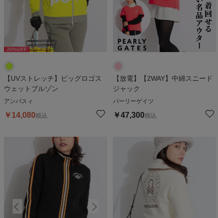
20
%OFF
【UVストレッチ】ビッグロゴス
【放電】【2WAY】中綿スニード
ウェットブルゾン
ジャック
アンパスィ
パーリーゲイツ
￥
14,080
￥
47,300
税込
税込