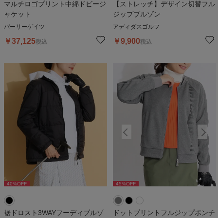
マルチロゴプリント中綿ドビージ
【ストレッチ】デザイン切替フル
ャケット
ジップブルゾン
パーリーゲイツ
アディダスゴルフ
￥
37,125
￥
9,900
税込
税込
40
%OFF
45
%OFF
45
%OFF
裾ドロスト3WAYフーディブルゾ
ドットプリントフルジップポンチ