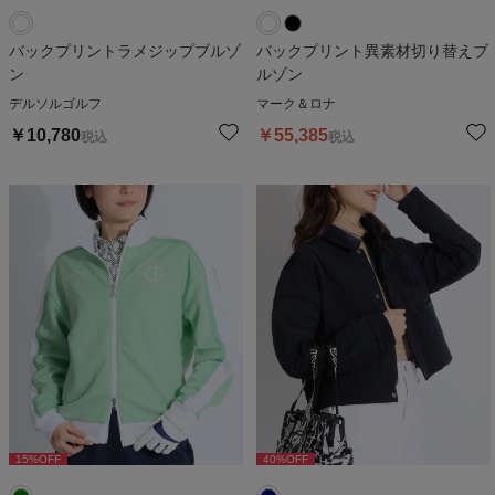
バックプリントラメジップブルゾ
バックプリント異素材切り替えブ
ン
ルゾン
デルソルゴルフ
マーク＆ロナ
￥
10,780
￥
55,385
税込
税込
15
%OFF
40
%OFF