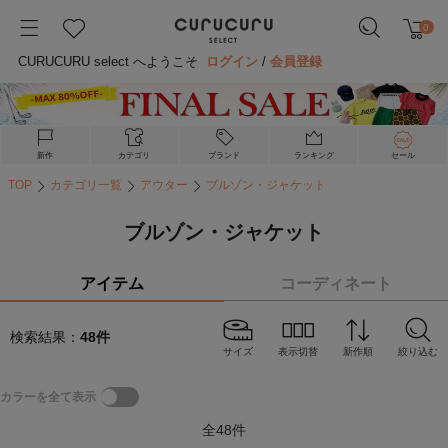
0
CURUCURU select へようこそ
ログイン
/
会員登録
新作
カテゴリ
ブランド
ランキング
セール
TOP
カテゴリ一覧
アウター
ブルゾン・ジャケット
ブルゾン・ジャケット
アイテム
コーディネート
検索結果：
48
件
サイズ
表示切替
新作順
絞り込む
カラーを全て表示
全
48
件