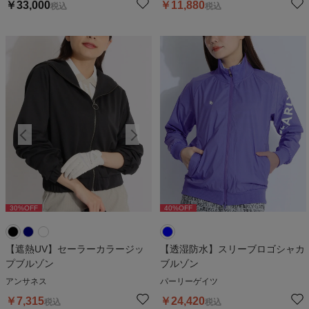
￥
33,000
￥
11,880
税込
税込
30
%OFF
30
%OFF
40
%OFF
3
【遮熱UV】セーラーカラージッ
【透湿防水】スリーブロゴシャカ
プブルゾン
ブルゾン
アンサネス
パーリーゲイツ
￥
7,315
￥
24,420
税込
税込