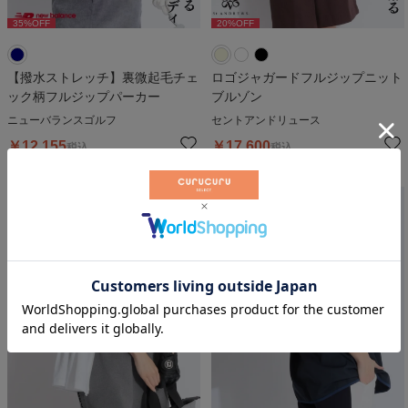
35
%OFF
20
%OFF
20
%OFF
【撥水ストレッチ】裏微起毛チェ
ロゴジャガードフルジップニット
ック柄フルジップパーカー
ブルゾン
ニューバランスゴルフ
セントアンドリュース
￥
12,155
￥
17,600
税込
税込