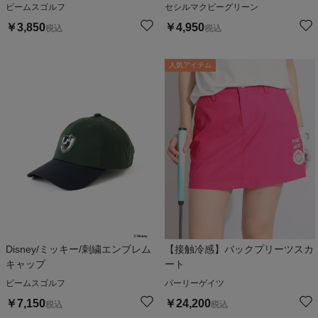
ビームスゴルフ
セシルマクビーグリーン
￥
3,850
￥
4,950
税込
税込
人気アイテム
Disney/ミッキー/刺繍エンブレム
【接触冷感】バックプリーツスカ
キャップ
ート
ビームスゴルフ
パーリーゲイツ
￥
7,150
￥
24,200
税込
税込