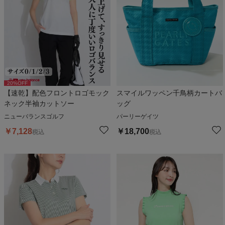
20
%OFF
【速乾】配色フロントロゴモック
スマイルワッペン千鳥柄カートバ
ネック半袖カットソー
ッグ
ニューバランスゴルフ
パーリーゲイツ
￥
7,128
￥
18,700
税込
税込