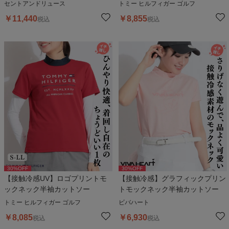
セントアンドリュース
トミー ヒルフィガー ゴルフ
￥
11,440
￥
8,855
税込
税込
30
%OFF
30
%OFF
【接触冷感UV】ロゴプリントモ
【接触冷感】グラフィックプリン
ックネック半袖カットソー
トモックネック半袖カットソー
トミー ヒルフィガー ゴルフ
ビバハート
￥
8,085
￥
6,930
税込
税込