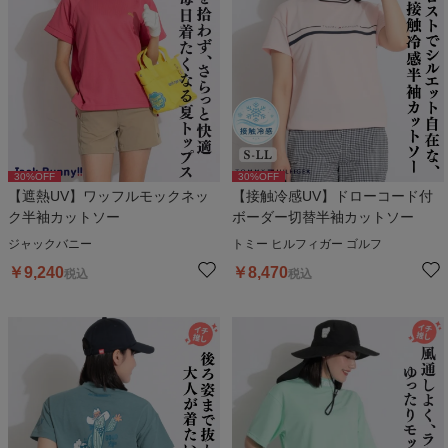
30
%OFF
30
%OFF
【遮熱UV】ワッフルモックネッ
【接触冷感UV】ドローコード付
ク半袖カットソー
ボーダー切替半袖カットソー
ジャックバニー
トミー ヒルフィガー ゴルフ
￥
9,240
￥
8,470
税込
税込