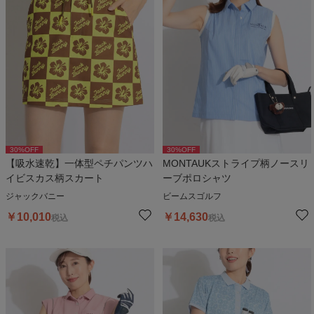
30
%OFF
30
%OFF
【吸水速乾】一体型ペチパンツハ
MONTAUKストライプ柄ノースリ
イビスカス柄スカート
ーブポロシャツ
ジャックバニー
ビームスゴルフ
￥
10,010
￥
14,630
税込
税込