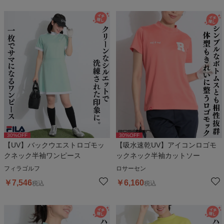
30
%OFF
30
%OFF
【UV】バックウエストロゴモッ
【吸水速乾UV】アイコンロゴモ
クネック半袖ワンピース
ックネック半袖カットソー
フィラゴルフ
ロサーセン
￥
7,546
￥
6,160
税込
税込