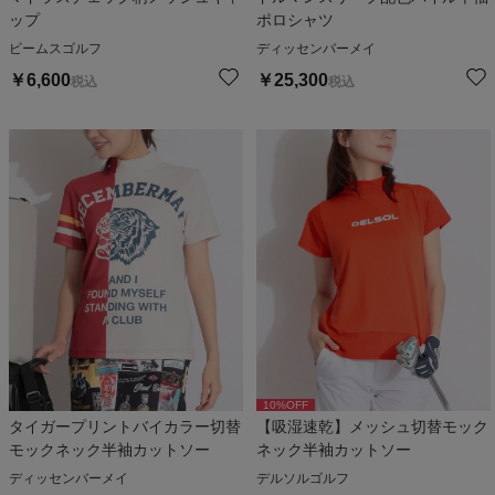
ップ
ポロシャツ
ビームスゴルフ
ディッセンバーメイ
￥
6,600
￥
25,300
税込
税込
10
%OFF
タイガープリントバイカラー切替
【吸湿速乾】メッシュ切替モック
モックネック半袖カットソー
ネック半袖カットソー
ディッセンバーメイ
デルソルゴルフ