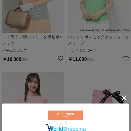
ストライプ柄クレリック半袖ポロ
バックリボンモックネックタック
シャツ
スリーブ
ビームスゴルフ
サンリオスポーツ
￥
19,800
￥
11,000
税込
税込