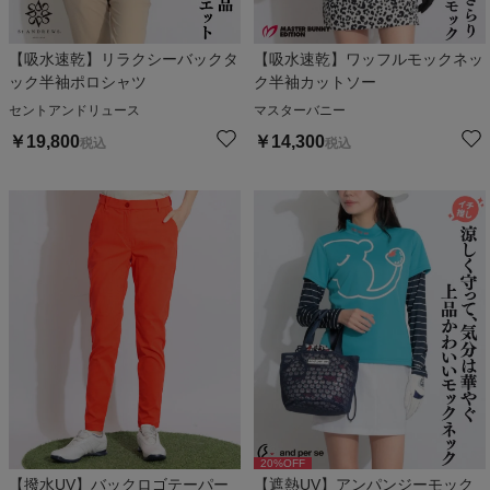
【吸水速乾】リラクシーバックタ
【吸水速乾】ワッフルモックネッ
ック半袖ポロシャツ
ク半袖カットソー
セントアンドリュース
マスターバニー
￥
19,800
￥
14,300
税込
税込
20
%OFF
【撥水UV】バックロゴテーパー
【遮熱UV】アンパンジーモック