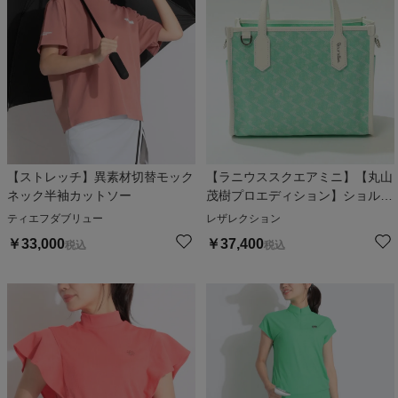
【ストレッチ】異素材切替モック
【ラニウススクエアミニ】【丸山
ネック半袖カットソー
茂樹プロエディション】ショルダ
ー付きロゴ総柄カートバッグ
ティエフダブリュー
レザレクション
￥
33,000
￥
37,400
税込
税込