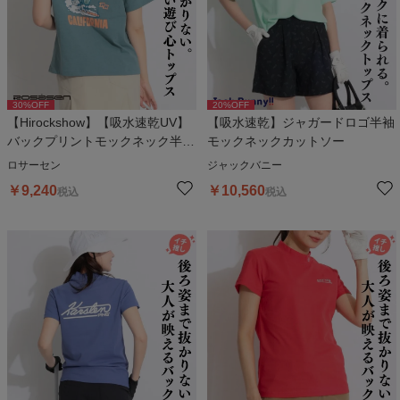
30
%OFF
20
%OFF
【Hirockshow】【吸水速乾UV】
【吸水速乾】ジャガードロゴ半袖
バックプリントモックネック半袖
モックネックカットソー
カットソー
ロサーセン
ジャックバニー
￥
9,240
￥
10,560
税込
税込