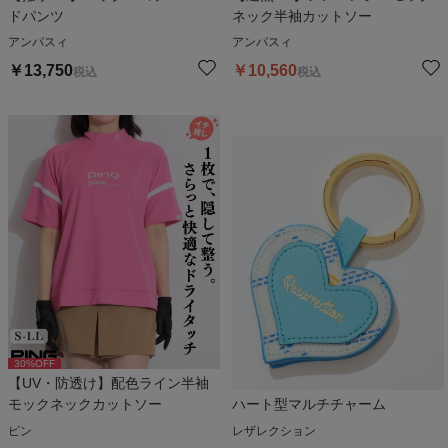
ドパンツ
ネック半袖カットソー
アンパスィ
アンパスィ
￥
13,750
￥
10,560
税込
税込
30
%OFF
【UV・防透け】配色ライン半袖
モックネックカットソー
ハート型マルチチャーム
ピン
レザレクション