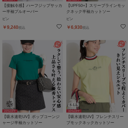
【接触冷感】ハーフジップサッカ
【UPF50+】スリーブラインモッ
ー半袖プルオーバー
クネック半袖カットソー
ピン
ピン
￥
9,240
￥
6,930
税込
税込
20
%OFF
30
%OFF
【吸水速乾UV】ポップコーンジ
【吸水速乾UV】フレンチスリー
ャージ半袖カットソー
ブモックネックカットソー