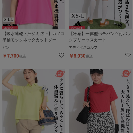
30
%OFF
30
%OFF
【吸水速乾・汗ジミ防止】カノコ
【冷感】一体型ぺチパンツ付バッ
半袖モックネックカットソー
クプリーツスカート
ピン
アディダスゴルフ
￥
7,700
￥
6,930
税込
税込