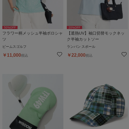
50
%OFF
20
%OFF
フラワー柄メッシュ半袖ポロシャ
【遮熱UV】袖口切替モックネッ
ツ
ク半袖カットソー
ビームスゴルフ
ランバン スポール
￥
11,000
￥
22,000
税込
税込