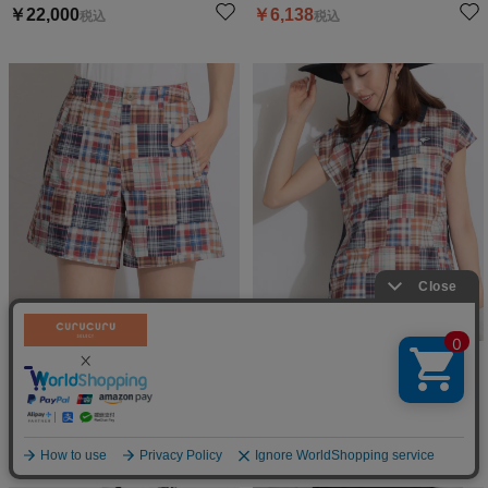
￥
22,000
￥
6,138
税込
税込
【ストレッチ】マドラスチェック
【ストレッチ】マドラスチェック
柄ショートパンツ
柄フレンチスリーブポロシャツ
ビームスゴルフ
ビームスゴルフ
絞り込む
￥
22,000
￥
18,700
税込
税込