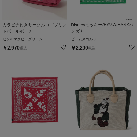
カラビナ付きサークルロゴプリン
Disney/ミッキー/HAV-A-HANKバ
トボールポーチ
ンダナ
セシルマクビーグリーン
ビームスゴルフ
￥
2,970
￥
2,200
税込
税込