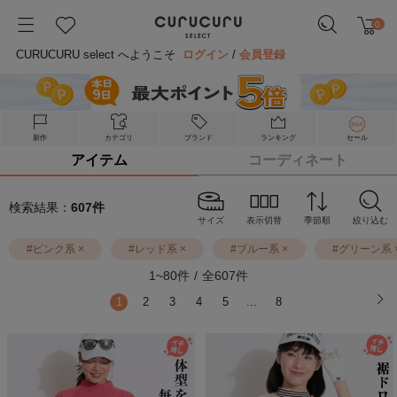
0
CURUCURU select へようこそ
ログイン
/
会員登録
新作
カテゴリ
ブランド
ランキング
セール
アイテム
コーディネート
検索結果：
607
件
サイズ
表示切替
季節順
絞り込む
#
ピンク系
×
#
レッド系
×
#
ブルー系
×
#
グリーン系
1
~
80
件
/
全
607
件
1
2
3
4
5
...
8