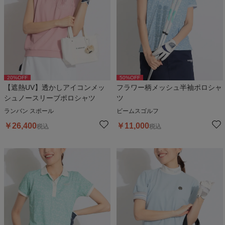
20
%OFF
50
%OFF
【遮熱UV】透かしアイコンメッ
フラワー柄メッシュ半袖ポロシャ
シュノースリーブポロシャツ
ツ
ランバン スポール
ビームスゴルフ
￥
26,400
￥
11,000
税込
税込