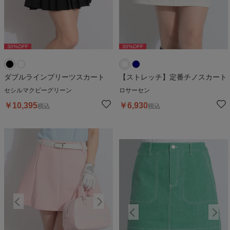
30
%OFF
30
%OFF
30
%OFF
30
%OFF
3
ダブルラインプリーツスカート
【ストレッチ】定番チノスカート
セシルマクビーグリーン
ロサーセン
￥
10,395
￥
6,930
税込
税込