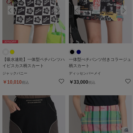
30
%OFF
30
%OFF
3
【吸水速乾】一体型ペチパンツハ
一体型ぺチパンツ付きコラージュ
イビスカス柄スカート
柄スカート
ジャックバニー
ディッセンバーメイ
￥
10,010
￥
33,000
税込
税込