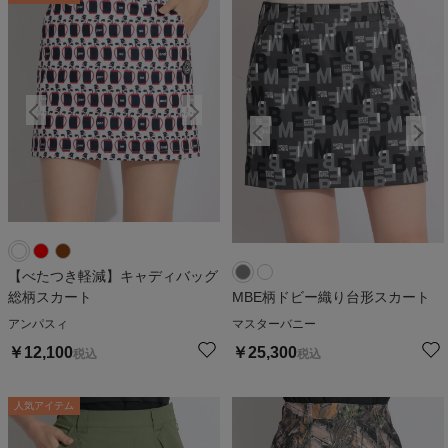
【べたつき軽減】キャディバッグ
総柄スカート
MBE柄ドビー織り台形スカート
アンパスィ
マスターバニー
￥
12,100
￥
25,300
税込
税込
人気アイテム
人気アイテム
人