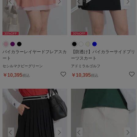
30
%OFF
30
%OFF
30
%OFF
30
%OFF
3
バイカラーレイヤードフレアスカ
【防透け】バイカラーサイドプリ
ート
ーツスカート
セシルマクビーグリーン
アドミラルゴルフ
￥
10,395
￥
10,395
税込
税込