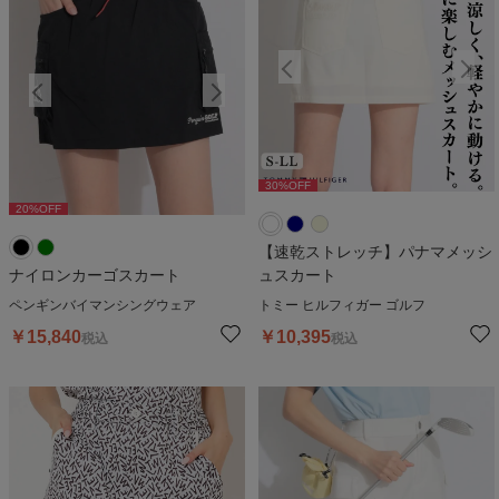
30
%OFF
30
%OFF
20
%OFF
20
%OFF
2
【速乾ストレッチ】パナマメッシ
ナイロンカーゴスカート
ュスカート
ペンギンバイマンシングウェア
トミー ヒルフィガー ゴルフ
￥
15,840
￥
10,395
税込
税込