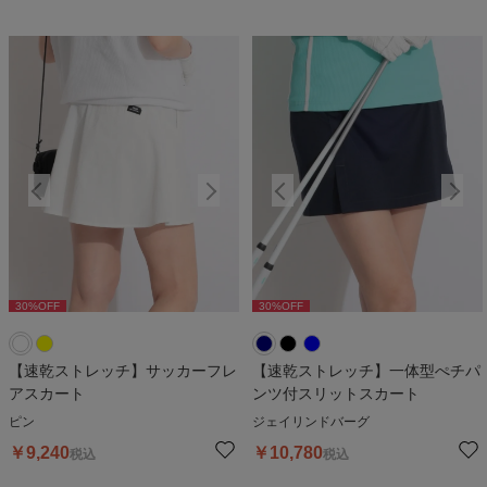
30
%OFF
30
%OFF
30
%OFF
30
%OFF
3
【速乾ストレッチ】サッカーフレ
【速乾ストレッチ】一体型ぺチパ
アスカート
ンツ付スリットスカート
ピン
ジェイリンドバーグ
￥
9,240
￥
10,780
税込
税込