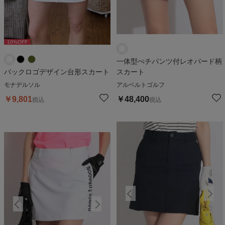
10
%OFF
10
%OFF
1
一体型ぺチパンツ付レオパード柄
バックロゴデザイン台形スカート
スカート
モナデルソル
アルベルトゴルフ
￥
9,801
￥
48,400
税込
税込