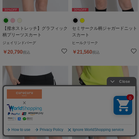
30
%OFF
30
%OFF
30
%OFF
30
%OFF
3
【撥水ストレッチ】グラフィック
セミサークル柄ジャガードニット
柄プリーツスカート
スカート
ジェイリンドバーグ
ヒールクリーク
￥
20,790
￥
21,560
税込
税込
絞り込む