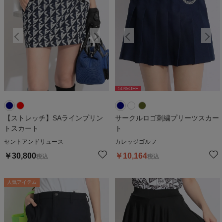
50
%OFF
50
%OFF
【ストレッチ】SAラインプリン
サークルロゴ刺繍プリーツスカー
トスカート
ト
セントアンドリュース
カレッジゴルフ
￥
30,800
￥
10,164
税込
税込
人気アイテム
人気アイテム
人