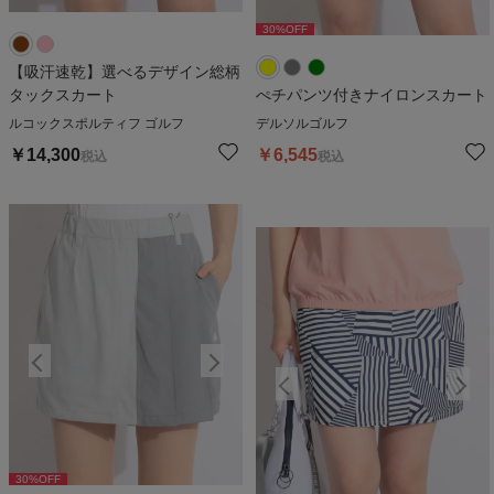
30
%OFF
30
%OFF
【吸汗速乾】選べるデザイン総柄
タックスカート
ぺチパンツ付きナイロンスカート
ルコックスポルティフ ゴルフ
デルソルゴルフ
￥
14,300
￥
6,545
税込
税込
30
%OFF
30
%OFF
3