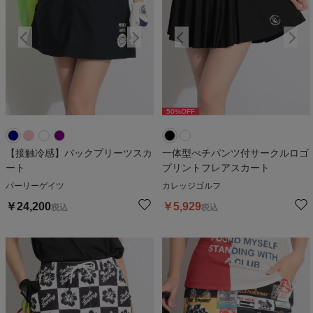
50
%OFF
50
%OFF
【接触冷感】バックプリーツスカ
一体型ぺチパンツ付サークルロゴ
ート
プリントフレアスカート
パーリーゲイツ
カレッジゴルフ
￥
24,200
￥
5,929
税込
税込