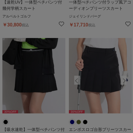
【速乾UV】一体型ペチパンツ付
一体型ぺチパンツ付ラップ風アコ
幾何学柄スカート
ーディオンプリーツスカート
アルベルトゴルフ
ジェイリンドバーグ
￥
30,800
￥
17,710
税込
税込
30
%OFF
30
%OFF
30
%OFF
【吸水速乾】一体型ぺチパンツ付
エンボスロゴ台形プリーツスカー