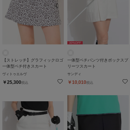
30
%OFF
【ストレッチ】グラフィックロゴ
一体型ペチパンツ付きボックスプ
一体型ペチ付きスカート
リーツスカート
ヴィトゥエルヴ
サンディ
￥
25,300
￥
10,010
税込
税込