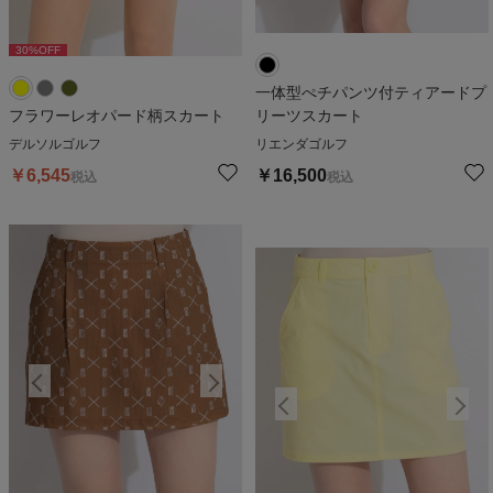
30
%OFF
30
%OFF
3
一体型ぺチパンツ付ティアードプ
フラワーレオパード柄スカート
リーツスカート
デルソルゴルフ
リエンダゴルフ
￥
6,545
￥
16,500
税込
税込