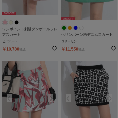
30
%OFF
30
%OFF
3
30
%OFF
30
%OFF
ワンポイント刺繍ダンボールフレ
アスカート
ヘリンボーン柄デニムスカート
ビバハート
ロサーセン
￥
10,780
￥
11,550
税込
税込