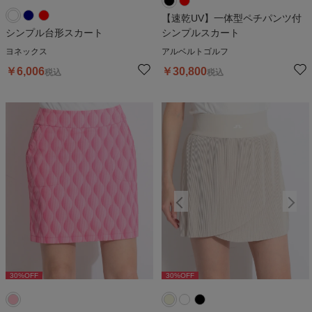
【速乾UV】一体型ペチパンツ付
シンプル台形スカート
シンプルスカート
ヨネックス
アルベルトゴルフ
￥
6,006
￥
30,800
税込
税込
30
%OFF
30
%OFF
30
%OFF