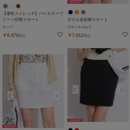
25
%OFF
25
%OFF
【速乾ストレッチ】バイカラープ
リーツ切替スカート
ダズル迷彩柄スカート
カッパ
デルソルゴルフ
￥
8,470
￥
7,012
税込
税込
30
%OFF
30
%OFF
30
%OFF
30
%OFF
3