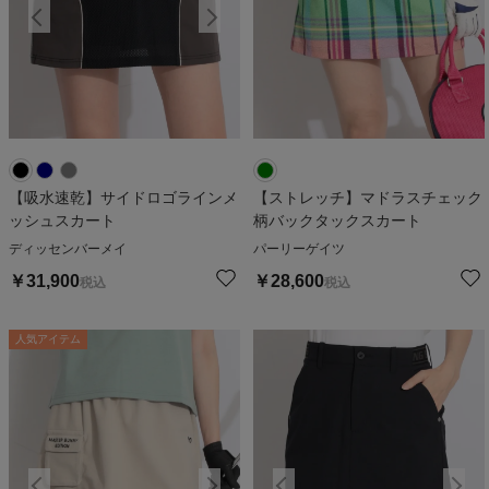
【吸水速乾】サイドロゴラインメ
【ストレッチ】マドラスチェック
ッシュスカート
柄バックタックスカート
ディッセンバーメイ
パーリーゲイツ
￥
31,900
￥
28,600
税込
税込
人気アイテム
人気アイテム
人