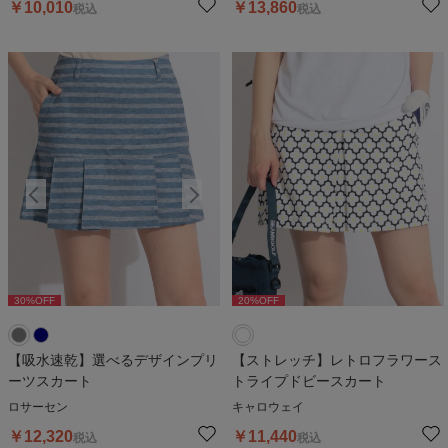
￥
10,010
￥
13,860
税込
税込
30
%OFF
30
%OFF
20
%OFF
3
【吸水速乾】選べるデザインプリ
【ストレッチ】レトロフラワース
ーツスカート
トライプドビースカート
ロサーセン
キャロウェイ
￥
12,320
￥
11,440
税込
税込