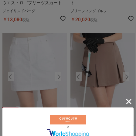
ウエストロゴプリーツスカート
ト
ジェイリンドバーグ
ブリーフィングゴルフ
￥
13,090
￥
20,020
税込
税込
10
%OFF
10
%OFF
1
【吸水速乾】格子ジャガードスカ
【ストレッチ】一体型ペチパンツ
ート
タックスカート