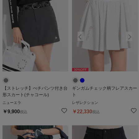
30
%OFF
30
%OFF
【ストレッチ】ぺチパンツ付き台
ギンガムチェック柄フレアスカー
形スカート(チャコール)
ト
ニューエラ
レザレクション
￥
9,900
￥
22,330
税込
税込