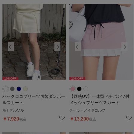
10
%OFF
20
%OFF
10
%OFF
20
%OFF
1
バックロゴプリーツ切替ダンボー
【遮熱UV】一体型ぺチパンツ付
ルスカート
メッシュプリーツスカート
モナデルソル
テーラーメイドゴルフ
￥
7,920
￥
13,200
税込
税込