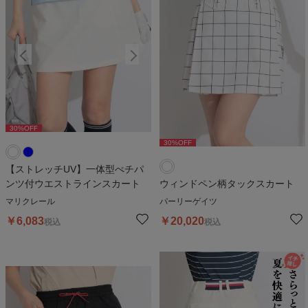
30
%OFF
30
%OFF
3
30
%OFF
【ストレッチUV】一体型ぺチパ
ンツ付ウエストラインスカート
ウィンドペン柄タックスカート
マリクレール
パーリーゲイツ
￥
6,083
￥
20,020
税込
税込