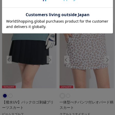
ジュン＆ロぺ
ティエフダブリュー
￥
27,720
￥
29,700
税込
税込
50
%OFF
20
%OFF
50
%OFF
20
%OFF
5
【撥水UV】バックロゴ刺繍プリ
一体型ぺチパンツ付レオパード柄
ーツスカート
スカート
ビームスゴルフ
クアルトユナイテッド