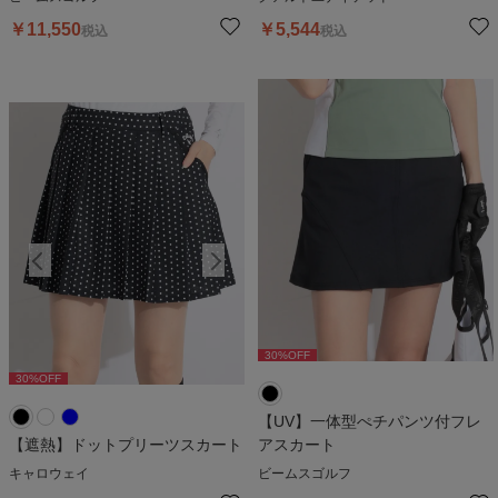
￥
11,550
￥
5,544
税込
税込
30
%OFF
30
%OFF
30
%OFF
3
【UV】一体型ぺチパンツ付フレ
【遮熱】ドットプリーツスカート
アスカート
キャロウェイ
ビームスゴルフ