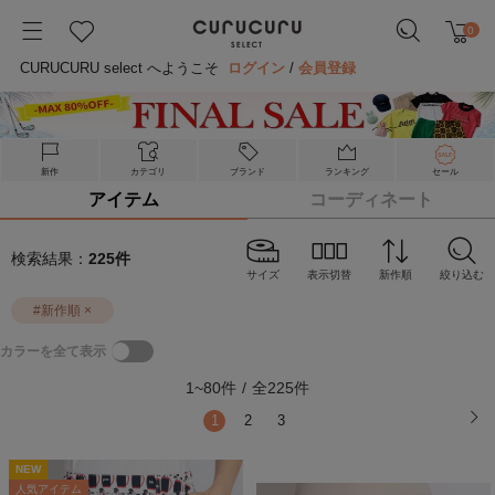
0
CURUCURU select へようこそ
ログイン
/
会員登録
新作
カテゴリ
ブランド
ランキング
セール
アイテム
コーディネート
検索結果：
225
件
サイズ
表示切替
新作順
絞り込む
#
新作順
×
カラーを全て表示
1
~
80
件
/
全
225
件
1
2
3
NEW
NEW
N
人気アイテム
人気アイテム
人