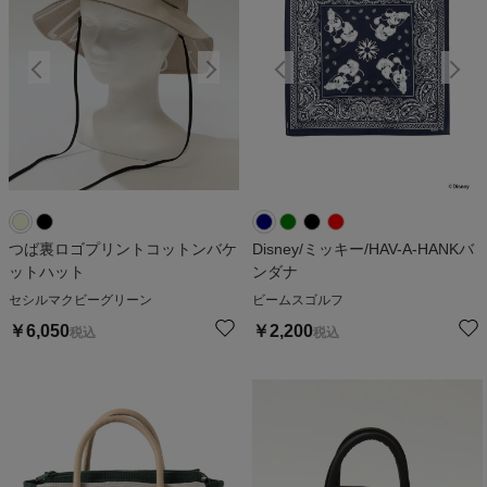
つば裏ロゴプリントコットンバケ
Disney/ミッキー/HAV-A-HANKバ
ットハット
ンダナ
セシルマクビーグリーン
ビームスゴルフ
￥
6,050
￥
2,200
税込
税込