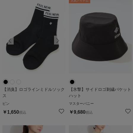
人気アイテム
【消臭】ロゴラインミドルソック
【氷撃】サイドロゴ刺繍バケット
ス
ハット
ピン
マスターバニー
￥
1,650
￥
9,680
税込
税込