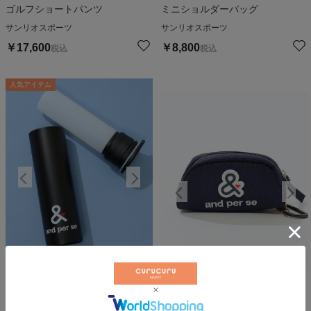
ゴルフショートパンツ
ミニショルダーバッグ
サンリオスポーツ
サンリオスポーツ
￥
17,600
￥
8,800
税込
税込
人気アイテム
人気アイテム
人
水筒タイプシリコン氷嚢スティッ
ク(140ml)
シリコンロゴボールポーチ