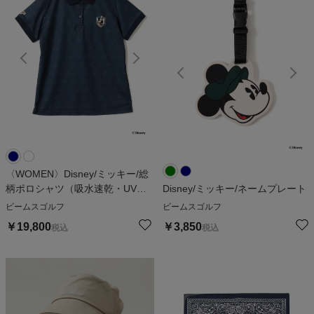
〈WOMEN〉Disney/ミッキー/総
柄ポロシャツ（吸水速乾・UVカ
Disney/ミッキー/ネームプレート
ット）
ビームスゴルフ
ビームスゴルフ
￥
19,800
￥
3,850
税込
税込