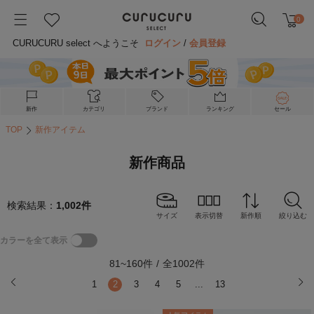
0
CURUCURU select へようこそ
ログイン
/
会員登録
新作
カテゴリ
ブランド
ランキング
セール
TOP
新作アイテム
新作商品
検索結果：
1,002
件
サイズ
表示切替
新作順
絞り込む
カラーを全て表示
81
~
160
件
/
全
1002
件
1
2
3
4
5
...
13