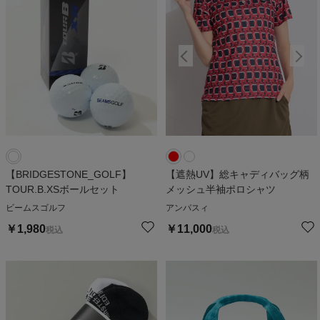
【BRIDGESTONE_GOLF】
【遮熱UV】総キャディバッグ柄
TOUR.B.XSボールセット
メッシュ半袖ポロシャツ
ビームスゴルフ
アンパスィ
￥
1,980
￥
11,000
税込
税込