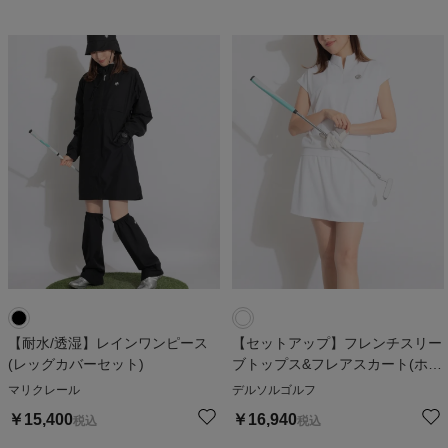
【耐水/透湿】レインワンピース
【セットアップ】フレンチスリー
(レッグカバーセット)
ブトップス&フレアスカート(ホワ
イト)
マリクレール
デルソルゴルフ
￥
15,400
￥
16,940
税込
税込