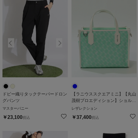
ドビー織りタックテーパードロン
【ラニウススクエアミニ】【丸山
グパンツ
茂樹プロエディション】ショルダ
ー付きロゴ総柄カートバッグ
マスターバニー
レザレクション
￥
23,100
￥
37,400
税込
税込