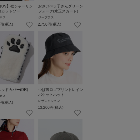
熱UV】裾シャーリン
おさげペラ子さんグリーン
袖カットソー
フォーク(水玉スカート)
ネス
ジープラス
円
(税込)
2,750
円
(税込)
ッドカバー(DR)
つば裏ロゴプリントレイン
バケットハット
カス
レザレクション
円
(税込)
13,200
円
(税込)