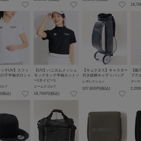
18,70
ッチUV】スフィ
【UV】ハニカムメッシュ
【キュクヌス】キャスター
【吸
鹿の子半袖ポロシャ
モックネック半袖カットソ
付き総柄キャディバッグ
ブク
ー(ネイビー)
レザレクション
テーラ
ゴルフ
ビームスゴルフ
107,800
円
(税込)
2,200
円
(税込)
18,700
円
(税込)