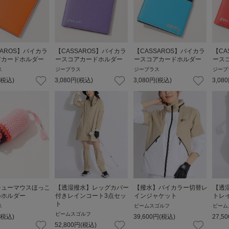
SAROS】バイカラ
【CASSAROS】バイカラ
【CASSAROS】バイカラ
【CA
アカードホルダー
ースコアカードホルダー
ースコアカードホルダー
ース
ス
ジープラス
ジープラス
ジープ
(税込)
3,080
円
(税込)
3,080
円
(税込)
3,080
チューマウスほっこ
【透湿撥水】レッグカバー
【撥水】バイカラー切替レ
【透
ルホルダー
付きレインコート3点セッ
インジャケット
トレ
ト
ス
ビームスゴルフ
ビーム
ビームスゴルフ
(税込)
39,600
円
(税込)
27,50
52,800
円
(税込)