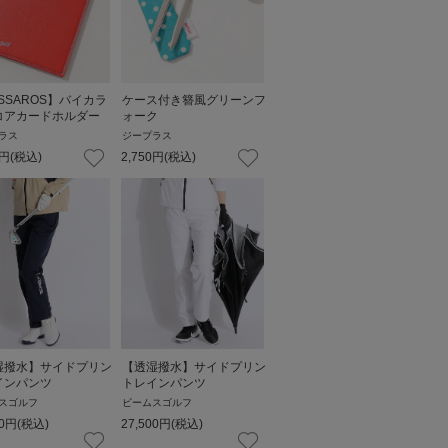
SSAROS】バイカラ
ケース付き簪風グリーンフ
コアカードホルダー
ォーク
ラス
ジープラス
円
(税込)
2,750
円
(税込)
湿撥水】サイドプリン
【透湿撥水】サイドプリン
インパンツ
トレインパンツ
スゴルフ
ビームスゴルフ
0
円
(税込)
27,500
円
(税込)