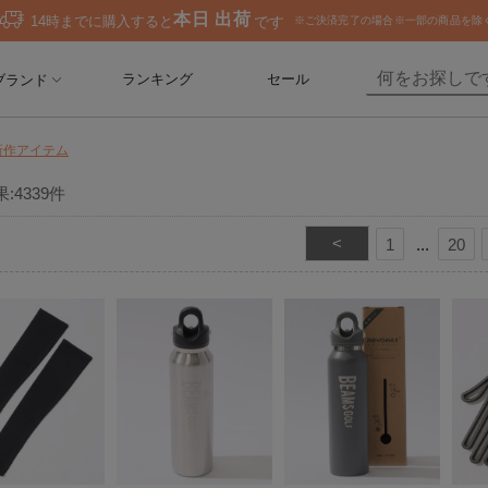
ランキング
セール
ブランド
新作アイテム
果:
4339
件
<
1
20