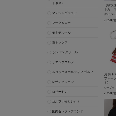
トネス）
【吸水
トカー
マンシングウェア
デルソル
9,350
円
マーク＆ロナ
モナデルソル
ヨネックス
ランバン スポール
リエンダゴルフ
ルコックスポルティフ ゴルフ
おさげ
フォーク
レザレクション
ト)
ジープラ
ロサーセン
2,750
円
ゴルフ小物セレクト
国内セレクトブランド