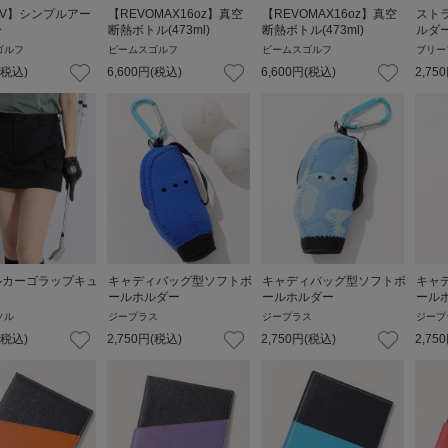
V】シンプルアー
【REVOMAX16oz】真空
【REVOMAX16oz】真空
スト
ー
断熱ボトル(473ml)
断熱ボトル(473ml)
ルダ
ゴルフ
ビームスゴルフ
ビームスゴルフ
ブリー
(税込)
6,600
円
(税込)
6,600
円
(税込)
2,750
ルカーゴラップキュ
キャディバッグ型ソフトボ
キャディバッグ型ソフトボ
キャ
ールホルダー
ールホルダー
ール
ソル
ジープラス
ジープラス
ジープ
(税込)
2,750
円
(税込)
2,750
円
(税込)
2,750