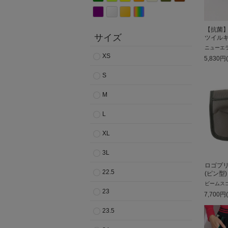
【抗菌
サイズ
ツイルキ
ニューエ
XS
5,830
円
S
M
L
XL
3L
ロゴプ
22.5
(ピン型)
ビームス
23
7,700
円
23.5