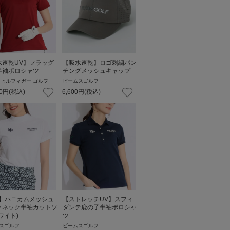
水速乾UV】フラッグ
【吸水速乾】ロゴ刺繍パン
半袖ポロシャツ
チングメッシュキャップ
 ヒルフィガー ゴルフ
ビームスゴルフ
0
円
(税込)
6,600
円
(税込)
V】ハニカムメッシュ
【ストレッチUV】スフィ
クネック半袖カットソ
ダンテ鹿の子半袖ポロシャ
ワイト)
ツ
スゴルフ
ビームスゴルフ