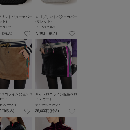
プリントパターカバー
ロゴプリントパターカバー
ット)
(マレット)
スゴルフ
ビームスゴルフ
円
(税込)
7,700
円
(税込)
ドロゴライン配色ベロ
サイドロゴライン配色ベロ
カート
アスカート
センバーメイ
ディッセンバーメイ
0
円
(税込)
28,600
円
(税込)