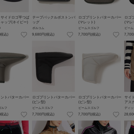
】サイドロゴ平つば
テープバックルボストンバ
ロゴプリントパターカバー
ロゴ
ャップ(ネイビー)
ッグ
(マレット)
(マレ
ラ
ボルコム
ビームスゴルフ
ビーム
(税込)
9,680
円
(税込)
7,700
円
(税込)
7,700
リントパターカバー
ロゴプリントパターカバー
ロゴプリントパターカバー
サイ
(ピン型)
(ピン型)
アス
ゴルフ
ビームスゴルフ
ビームスゴルフ
ディッ
(税込)
7,700
円
(税込)
7,700
円
(税込)
28,60