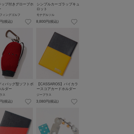
ラップ付きグローブホ
シンプルカーゴラップキュ
ー
ロット
フィングゴルフ
モナデルソル
円
(税込)
8,800
円
(税込)
ディバッグ型ソフトボ
【CASSAROS】バイカラ
ホルダー
ースコアカードホルダー
ラス
ジープラス
円
(税込)
3,080
円
(税込)