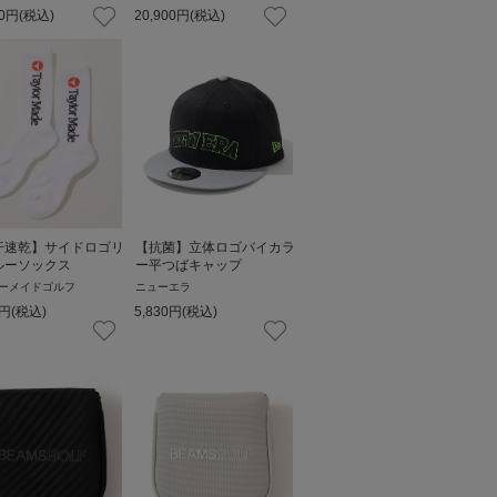
0
円
(税込)
20,900
円
(税込)
汗速乾】サイドロゴリ
【抗菌】立体ロゴバイカラ
ルーソックス
ー平つばキャップ
ーメイドゴルフ
ニューエラ
円
(税込)
5,830
円
(税込)