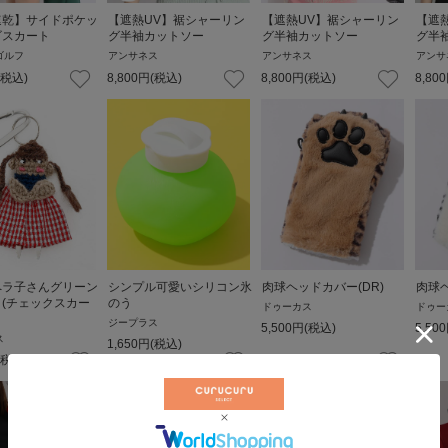
速乾】サイドポケッ
【遮熱UV】裾シャーリン
【遮熱UV】裾シャーリン
【遮
ゴスカート
グ半袖カットソー
グ半袖カットソー
グ半
ゴルフ
アンサネス
アンサネス
アンサ
(税込)
8,800
円
(税込)
8,800
円
(税込)
8,800
ペラ子さんグリーン
シンプル可愛いシリコン氷
肉球ヘッドカバー(DR)
肉球ヘ
(チェックスカー
のう
ドゥーカス
ドゥー
ジープラス
5,500
円
(税込)
5,500
ス
1,650
円
(税込)
(税込)