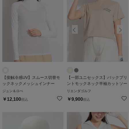
【接触冷感UV】スムース切替モ
【一部ユニセックス】バックプリ
ックネックメッシュインナー
ントモックネック半袖カットソー
ジュン＆ロぺ
リエンダゴルフ
￥
12,100
￥
9,900
税込
税込