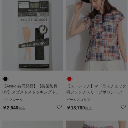
【Atsugi共同開発】【抗菌防臭
【ストレッチ】マドラスチェック
UV】スゴストストッキングトレ
柄フレンチスリーブポロシャツ
ンカ
マリクレール
ビームスゴルフ
￥
2,640
￥
18,700
税込
税込