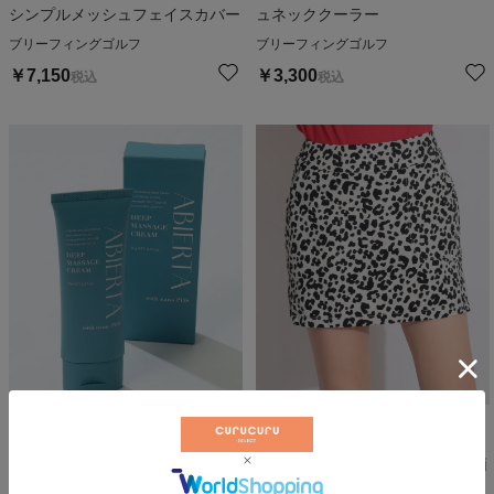
シンプルメッシュフェイスカバー
ュネッククーラー
ブリーフィングゴルフ
ブリーフィングゴルフ
￥
7,150
￥
3,300
税込
税込
【ABIERTA】ディープマッサージ
一体型ぺチパンツ付レオパード柄
クリーム(70g)
スカート