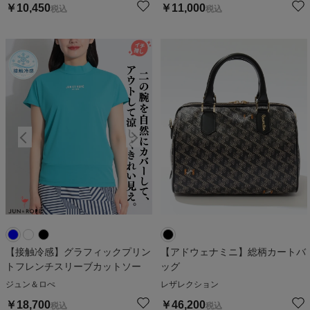
￥
10,450
￥
11,000
税込
税込
【接触冷感】グラフィックプリン
【アドウェナミニ】総柄カートバ
トフレンチスリーブカットソー
ッグ
ジュン＆ロぺ
レザレクション
￥
18,700
￥
46,200
税込
税込