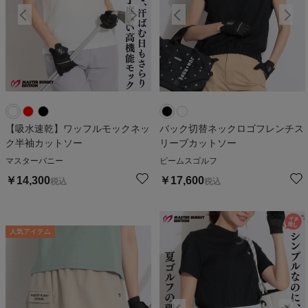
【吸水速乾】ワッフルモックネッ
バック切替ネックロゴフレンチス
ク半袖カットソー
リーブカットソー
マスターバニー
ビームスゴルフ
￥
14,300
￥
17,600
税込
税込
人気アイテム
人気アイテム
人