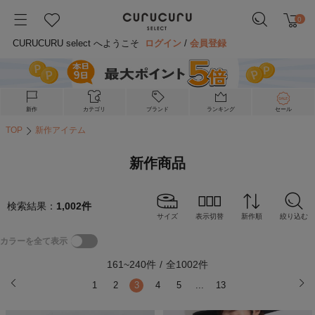
0
CURUCURU select へようこそ
ログイン
/
会員登録
新作
カテゴリ
ブランド
ランキング
セール
TOP
新作アイテム
新作商品
検索結果：
1,002
件
サイズ
表示切替
新作順
絞り込む
カラーを全て表示
161
~
240
件
/
全
1002
件
1
2
3
4
5
...
13