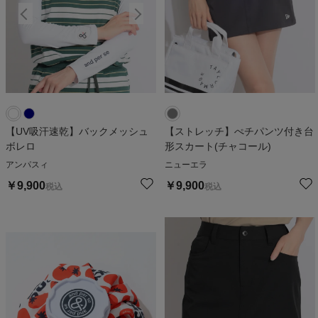
【UV吸汗速乾】バックメッシュ
【ストレッチ】ぺチパンツ付き台
ボレロ
形スカート(チャコール)
アンパスィ
ニューエラ
￥
9,900
￥
9,900
税込
税込