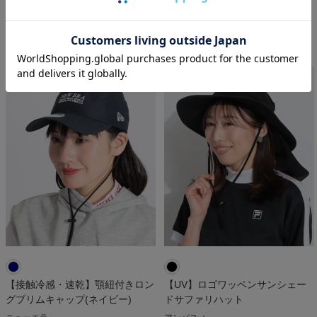
ソー
ラウドマウス
セントアンドリュース
￥
13,200
￥
8,580
税込
税込
人気アイテム
【接触冷感・速乾】顎紐付きロン
【UV】ロゴワッペンサンシェー
グブリムキャップ(ネイビー)
ドサファリハット