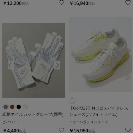
￥
13,200
￥
16,940
税込
税込
【Golf327】Nロゴスパイクレス
総柄ネイルカットグローブ(両手)
シューズ(ホワイトライム)
ビバハート
ニューバランスシューズ
￥
4,400
￥
15,950
税込
税込