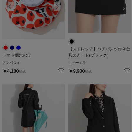
【ストレッチ】ぺチパンツ付き台
トマト柄氷のう
形スカート(ブラック)
アンパスィ
ニューエラ
￥
4,180
￥
9,900
税込
税込