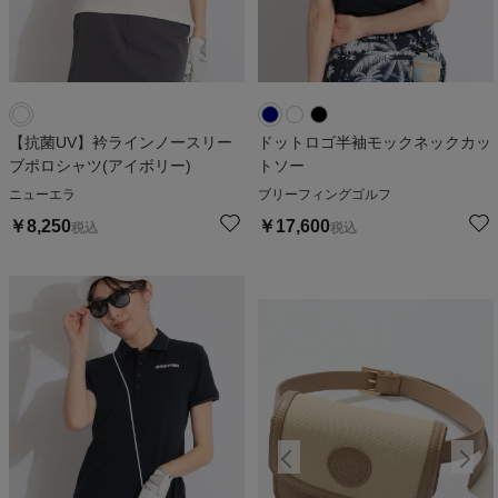
【抗菌UV】衿ラインノースリー
ドットロゴ半袖モックネックカッ
ブポロシャツ(アイボリー)
トソー
ニューエラ
ブリーフィングゴルフ
￥
8,250
￥
17,600
税込
税込