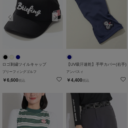
ロゴ刺繍ツイルキャップ
【UV吸汗速乾】手甲カバー(右手)
ブリーフィングゴルフ
アンパスィ
￥
6,600
￥
4,400
税込
税込