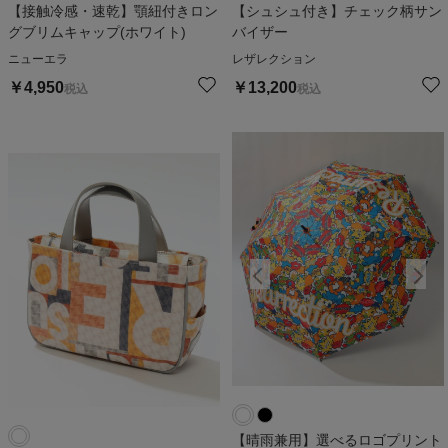
【接触冷感・速乾】顎紐付きロン
【シュシュ付き】チェック柄サン
グブリムキャップ(ホワイト)
バイザー
ニューエラ
レザレクション
￥
4,950
￥
13,200
税込
税込
【晴雨兼用】選べるロゴプリント