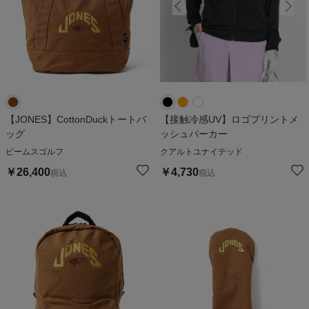
【JONES】CottonDuckトートバ
【接触冷感UV】ロゴプリントメ
ッグ
ッシュパーカー
ビームスゴルフ
クアルトユナイテッド
￥
26,400
￥
4,730
税込
税込