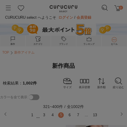
0
CURUCURU select へようこそ
ログイン
/
会員登録
新作
カテゴリ
ブランド
ランキング
セール
TOP
新作アイテム
新作商品
検索結果：
1,002
件
サイズ
表示切替
新作順
絞り込む
カラーを全て表示
321
~
400
件
/
全
1002
件
1
3
4
5
6
7
...
13
...