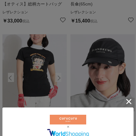
【オティス】総柄カートバッグ
長傘(65cm)
レザレクション
レザレクション
￥
33,000
￥
15,400
税込
税込
【BettyBoop】【接触冷感】ベテ
【耐水透湿】ナイロンレインキャ
ィちゃんモックネック半袖カット
ップ