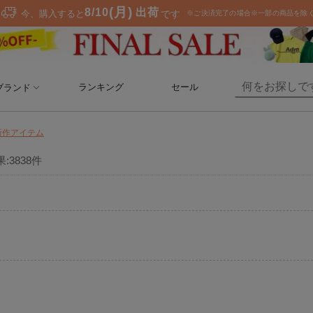
ランキング
セール
ブランド
新作アイテム
果:
3838
件