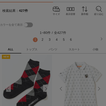
検索結果：
427
件
サイズ
表示切替
新作順
絞り込む
カラーを全て表示
1
~
80
件
/
全
427
件
1
2
3
4
5
6
ALL
トップス
パンツ
スカート
小物
NEW
NEW
N