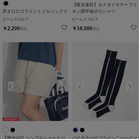
【吸水速乾】ネクタイモチーフリ
穿き口ロゴラインミドルソックス
ネン調半袖ポロシャツ
ビームスゴルフ
ビームスゴルフ
￥
2,200
￥
16,500
税込
税込
30
%OFF
30
%OFF
3
【撥水UV】シンプルショートパ
バイカラーロゴラインニーハイソ