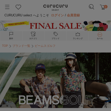
0
CURUCURU select へようこそ
ログイン
/
会員登録
新作
カテゴリ
ブランド
ランキング
セール
TOP
ブランド一覧
ビームスゴルフ