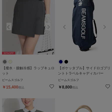
30
%OFF
30
%OFF
3
【撥水・接触冷感】ラップキュロ
【ポケッタブル】サイドロゴプリ
ット
ントトラベルキャディカバー
ビームスゴルフ
ビームスゴルフ
￥
15,400
￥
8,800
税込
税込