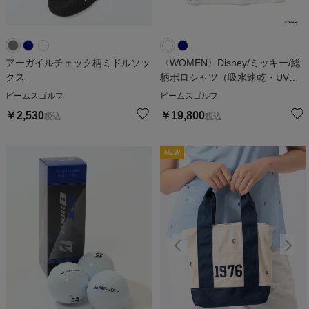
アーガイルチェック柄ミドルソッ
〈WOMEN〉Disney/ミッキー/総
クス
柄ポロシャツ（吸水速乾・UVカ
ット）
ビームスゴルフ
ビームスゴルフ
￥
2,530
￥
19,800
税込
税込
NEW
NEW