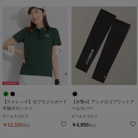
30
%OFF
30
%OFF
3
【ストレッチ】ゼブラジャガード
【氷撃α】アシメロゴプリントア
半袖ポロシャツ
ームカバー
ビームスゴルフ
ビームスゴルフ
￥
12,320
￥
4,950
税込
税込