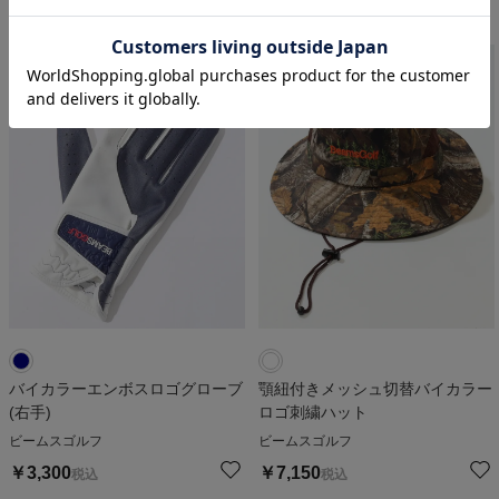
人気アイテム
バイカラーエンボスロゴグローブ
顎紐付きメッシュ切替バイカラー
(右手)
ロゴ刺繍ハット
ビームスゴルフ
ビームスゴルフ
￥
3,300
￥
7,150
税込
税込