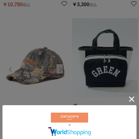
￥
10,780
￥
3,300
税込
税込
保冷ポケット付き配色カートバッ
バイカラーロゴ刺繍キャップ
グ
ビームスゴルフ
ビームスゴルフ
￥
6,600
￥
10,450
税込
税込