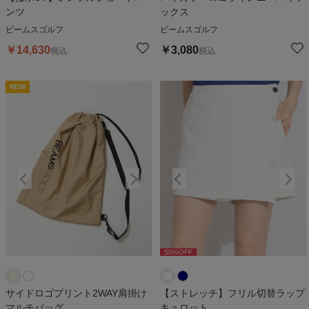
ンツ
ックス
ビームスゴルフ
ビームスゴルフ
￥
14,630
￥
3,080
税込
税込
NEW
NEW
N
50
%OFF
50
%OFF
サイドロゴプリント2WAY肩掛け
【ストレッチ】フリル切替ラップ
マルチバッグ
キュロット