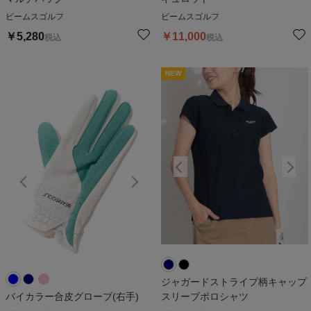
ビームスゴルフ
ビームスゴルフ
￥
5,280
￥
11,000
税込
税込
NEW
NEW
ジャガードストライプ柄キャップ
バイカラー合皮グローブ(右手)
スリーブポロシャツ