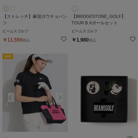
【ストレッチ】麻混ガウチョパン
【BRIDGESTONE_GOLF】
ツ
TOUR.B.Xボールセット
ビームスゴルフ
ビームスゴルフ
￥
11,550
￥
1,980
税込
税込
NEW
NEW
N