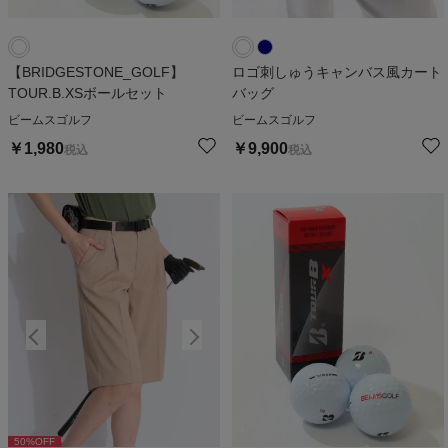
【BRIDGESTONE_GOLF】
ロゴ刺しゅうキャンバス風カート
TOUR.B.XSボールセット
バッグ
ビームスゴルフ
ビームスゴルフ
￥
1,980
￥
9,900
税込
税込
50
%OFF
50
%OFF
5