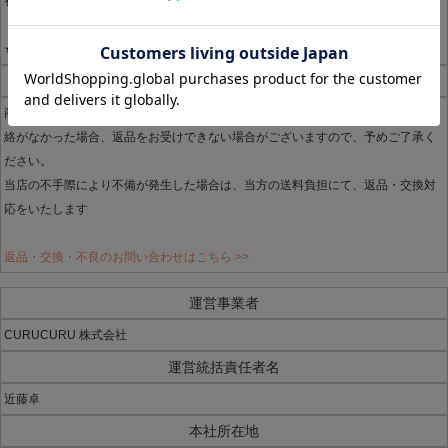
初回出荷時の送料・代引手数料などは、ご返金できませんのでご注意ください。
★不良品・品違いの場合は、かかる費用は、当方負担とさせていただきます
不良品
商品に不備があった場合、商品到着後7日以内にご連絡ください。7日以内にご連
絡がなかった場合、返品をお受けできない場合がございますので、予めご了承く
ださい。
当店の不手際により不備が発生した場合は、当方の送料負担にて、返品・交換対
応をいたします
返品・交換・不良のお問い合わせはこちら >>
運営事業者
CURUCURU 株式会社
運営統括責任者名
近藤卓
本社所在地