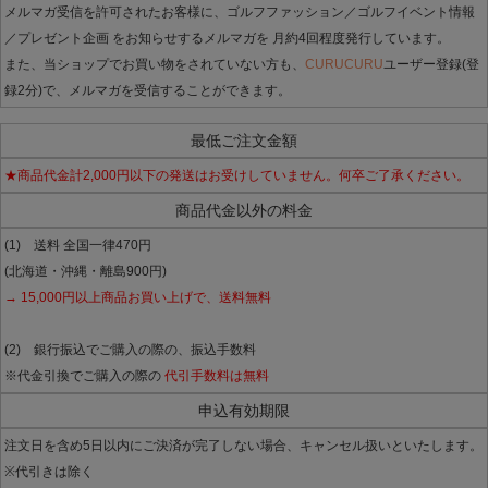
メルマガ受信を許可されたお客様に、ゴルフファッション／ゴルフイベント情報
／プレゼント企画 をお知らせするメルマガを 月約4回程度発行しています。
また、当ショップでお買い物をされていない方も、
CURUCURU
ユーザー登録(登
録2分)で、メルマガを受信することができます。
最低ご注文金額
★商品代金計2,000円以下の発送はお受けしていません。何卒ご了承ください。
商品代金以外の料金
(1) 送料 全国一律470円
(北海道・沖縄・離島900円)
→ 15,000円以上商品お買い上げで、送料無料
(2) 銀行振込でご購入の際の、振込手数料
※代金引換でご購入の際の
代引手数料は無料
申込有効期限
注文日を含め5日以内にご決済が完了しない場合、キャンセル扱いといたします。
※代引きは除く