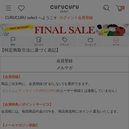
0
CURUCURU select へようこそ
ログイン
/
会員登録
新作
カテゴリ
ブランド
ランキング
セール
【特定商取引法に基づく表記】
会員登録
メルマガ
【会員登録】
商品ご注文時に、会員登録 [する/しない] を選択できます。
（
コミュニティサイトCURUCURU
のユーザー登録とは連動していません）
【会員特典／ポイントサービス】
会員様には、毎回商品代金の1%を、商品発送時にポイント還元いたします。
【メールマガジン登録】