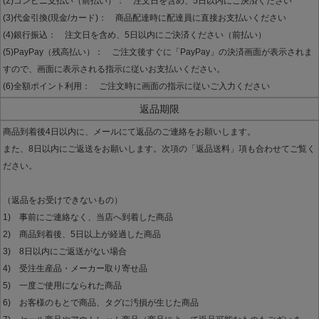
(2)コンビニ支払い（前払い）： 注文日を含め、5日以内にご決済ください
(3)代金引換(現金/カード)： 商品配達時に配達員に直接お支払いください
(4)銀行振込： 注文日を含め、5日以内にご決済ください（前払い）
(5)PayPay（残高払い）： ご注文後すぐに「PayPay」の決済画面が表示されま
すので、画面に表示される指示に従いお支払いください。
(6)全額ポイント利用： ご注文時に画面の指示に従いご入力ください
返品期限
商品到着後4日以内に、メールにて返品のご連絡をお願いします。
また、8日以内にご返送をお願いします。次項の「返品送料」項も合わせてご覧く
ださい。
（返品をお受けできないもの）
1) 事前にご連絡なく、当店へ到着した商品
2) 商品到着後、5日以上が経過した商品
3) 8日以内にご返送がない場合
4) 受注生産品・メーカー取り寄せ品
5) 一度ご使用になられた商品
6) お客様のもとで商品、タグに汚損が生じた商品