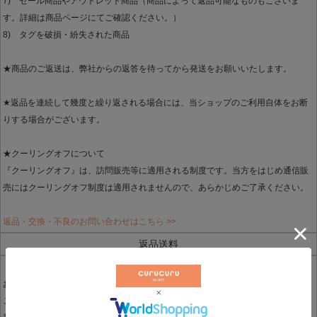
7) セール商品やアウトレット商品（商品によって返品可能なものもございま
す。詳細は商品ページにてご確認ください。）
8) タグを破損・紛失された商品
★商品のご返送は、弊社からの返答を待ってから発送をお願いいたします。
★返品を連続して幾度と繰り返される場合には、当ショップのご利用自体をお断
りする場合がございます。
★クーリングオフについて
『クーリングオフ』は、訪問販売等に適用される制度です。当方をはじめ通信販
売にはクーリングオフ制度は適用されませんので、あらかじめご了承ください。
返品・交換・不良のお問い合わせはこちら >>
返品送料
（返品・交換にかかる送料・振込み手数料）
お客様都合による返品・交換の場合は、お客様に実費ご負担いただきます。
ご交換品は着払いにてお送りさせていただきます。