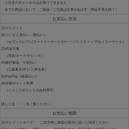
・ご注文のキャンセルはお受けできません
・全ての商品において、ご返品・ご交換は出来かねます（商品不良を除く）
お支払い方法
(1)クレジット
(2)コンビニ支払い（前払い）
（セブンイレブン/ファミリーマート/ローソン/ミニストップ/セイコーマート）
(3)代金引換
（現金/カード/デビッド）
(4)銀行振込 ※前払い
（三菱東京UFJ / 三井住友）
(5)PayPay（残高払い）
(6)全額ポイント利用
（ショップポイントのみ利用可）
詳しくは
こちら
をご覧ください。
お支払い期限
(1)クレジットカード： ご注文時に画面の指示に従いご決済ください