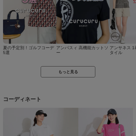
夏の予定別！ゴルフコーデ
アンパスィ 高機能カットソ
アンサネス 1
5選
ー
タイル
もっと見る
コーディネート