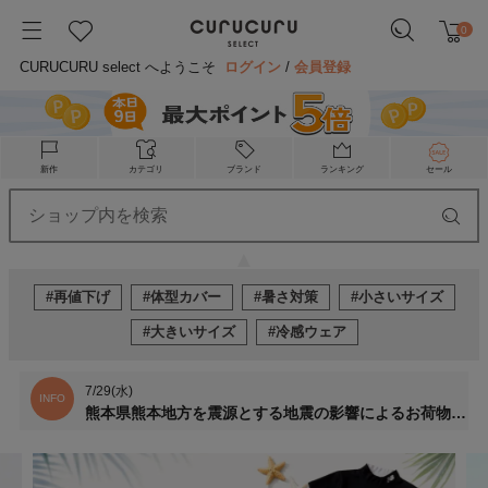
0
CURUCURU select へようこそ
ログイン
/
会員登録
新作
カテゴリ
ブランド
ランキング
セール
#再値下げ
#体型カバー
#暑さ対策
#小さいサイズ
#大きいサイズ
#冷感ウェア
7/29(水)
INFO
熊本県熊本地方を震源とする地震の影響によるお荷物のお届けについて