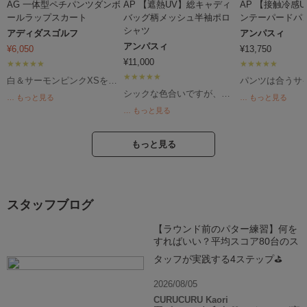
AG 一体型ペチパンツダンボ
AP 【遮熱UV】総キャディ
AP 【接触冷感
ールラップスカート
バッグ柄メッシュ半袖ポロ
ンテーパードパ
シャツ
アディダスゴルフ
アンパスィ
アンパスィ
¥
6,050
¥
13,750
¥
11,000
白＆サーモンピンクXSを購
パンツは合うサ
入。 少しゆとりがあるか
のが難しく、通
シックな色合いですが、と
… もっと見る
… もっと見る
な？程度のちょうどいいフ
+レギンス着用
ってもさらっとして速乾性
… もっと見る
ィット感。 生地感、ライ
ンピース+レギン
のある生地なので、真夏の
ン、パーフェクトで
夏は暑すぎて、
ラウンドでも快適です。夏
す！！ トップスをインし
パンツの方が涼
は白や明るい色合いになり
もっと見る
ても可愛いですし、買って
と、小さいサイ
がちなので、コーデの幅か
よかった。ラウンドが楽し
他にも色々試し
広がります。
みです。
一このアンパス
だけが合いまし
スタッフブログ
ドに履いていっ
冷感＆速乾素材
【ラウンド前のパター練習】何を
てもべたつかず
すればいい？平均スコア80台のス
首から風が通る
く感じます。 
タッフが実践する4ステップ⛳
は、鮮やかなス
で、爽やかです
2026/08/05
CURUCURU Kaori