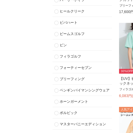
パーリーゲイツ
ブリーフ
ヒールクリーク
17,600
ビバハート
ビームスゴルフ
ピン
フィラゴルフ
フォーティーセブン
30
%OFF
【UV】
ブリーフィング
ックネ
フィラゴ
ペンギンバイマンシングウェア
6,083
円
ホーンガーメント
人気アイ
ボルビック
マスターバニーエディション