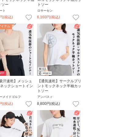
トソー
トソー
ート
ロサーセン
円
(税込)
6,160
円
(税込)
アイテム
FF
V吸汗速乾】メッシュ
【通気速乾】サークルプリ
Vネックショートイン
ントモックネック半袖カッ
トソー
ーメイドゴルフ
アンパスィ
円
(税込)
8,800
円
(税込)