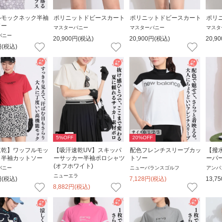
ルモックネック半袖
ポリニットドビースカート
ポリニットドビースカート
ポリ
ソー
マスターバニー
マスターバニー
マスタ
バニー
20,900
円
(税込)
20,900
円
(税込)
20,90
円
(税込)
5
%OFF
20
%OFF
速乾】ワッフルモッ
【吸汗速乾UV】スキッパ
配色フレンチスリーブカッ
【撥
ク半袖カットソー
ーサッカー半袖ポロシャツ
トソー
ーパ
(オフホワイト)
バニー
ニューバランスゴルフ
アンパ
ニューエラ
円
(税込)
7,128
円
(税込)
13,75
8,882
円
(税込)