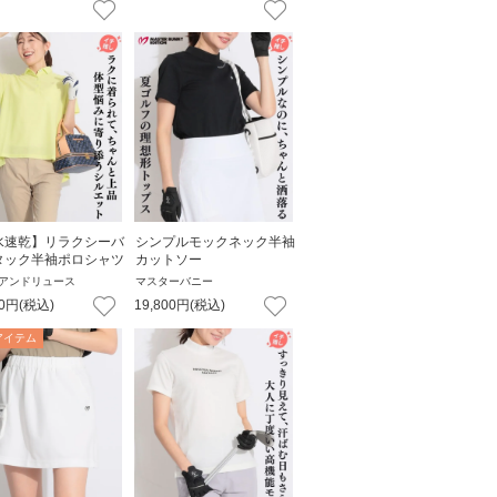
水速乾】リラクシーバ
シンプルモックネック半袖
タック半袖ポロシャツ
カットソー
アンドリュース
マスターバニー
0
円
(税込)
19,800
円
(税込)
アイテム