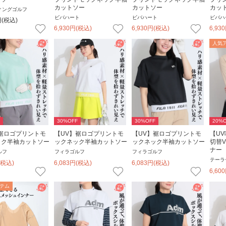
カットソー
カットソー
カッ
ィングゴルフ
ビバハート
ビバハート
ビバハ
円
(税込)
6,930
円
(税込)
6,930
円
(税込)
6,930
人気
30
%OFF
30
%OFF
20
%O
裾ロゴプリントモ
【UV】裾ロゴプリントモ
【UV】裾ロゴプリントモ
【U
ック半袖カットソー
ックネック半袖カットソー
ックネック半袖カットソー
切替
ナー
ルフ
フィラゴルフ
フィラゴルフ
テーラ
(税込)
6,083
円
(税込)
6,083
円
(税込)
6,600
テム