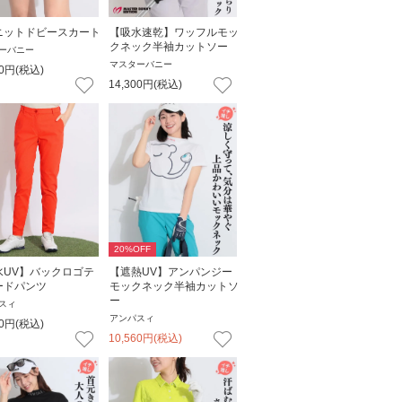
ニットドビースカート
【吸水速乾】ワッフルモッ
クネック半袖カットソー
ーバニー
マスターバニー
0
円
(税込)
14,300
円
(税込)
20
%OFF
水UV】バックロゴテ
【遮熱UV】アンパンジー
ードパンツ
モックネック半袖カットソ
ー
スィ
アンパスィ
0
円
(税込)
10,560
円
(税込)