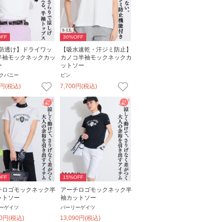
FF
30
%OFF
V防透け】ドライワッ
【吸水速乾・汗ジミ防止】
半袖モックネックカッ
カノコ半袖モックネックカ
ー
ットソー
クバニー
ピン
円
(税込)
7,700
円
(税込)
FF
15
%OFF
チロゴモックネック半
アーチロゴモックネック半
ットソー
袖カットソー
ーゲイツ
パーリーゲイツ
0
円
(税込)
13,090
円
(税込)