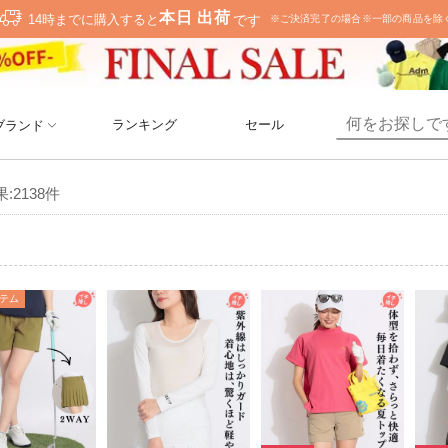
ランキング
セール
ブランド
果:
2138
件
テム