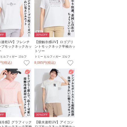
FF
30
%OFF
水速乾UV】フレンチ
【接触冷感UV】ロゴプリ
ーブモックネックカッ
ントモックネック半袖カッ
ー
トソー
 ヒルフィガー ゴルフ
トミー ヒルフィガー ゴルフ
円
(税込)
8,085
円
(税込)
FF
30
%OFF
触冷感】グラフィック
【吸水速乾UV】アイコン
ントモックネック半袖
ロゴモックネック半袖カッ