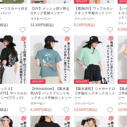
30
%OFF
30
%O
リーツスカート付き
【UV】メッシュ切り替え
【遮熱UV】ワッフルモッ
【ハ
トパンツ
Uネック長袖インナー
クネック半袖カットソー
トロ
ット
ス
マスターバニー
ジャックバニー
ジャッ
(税込)
12,100
円
(税込)
9,240
円
(税込)
9,240
30
%OFF
20
%OFF
20
%O
セックス】
【Hirockshow】【吸水速
【吸水速乾】ジャガードロ
【吸
NUTS】サークルロ
乾UV】バックプリントモ
ゴ半袖モックネックカット
ゴ半
ソー(ブラック)
ックネック半袖カットソー
ソー
ソー
ラ
ロサーセン
ジャックバニー
ジャッ
(税込)
9,240
円
(税込)
10,560
円
(税込)
10,56