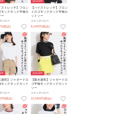
FF
30
%OFF
イストレッチ】フロン
【ハイストレッチ】フロン
ゴモックネック半袖カ
トロゴモックネック半袖カ
ソー
ットソー
クバニー
ジャックバニー
円
(税込)
9,240
円
(税込)
FF
20
%OFF
水速乾】ジャガードロ
【吸水速乾】ジャガードロ
袖モックネックカット
ゴ半袖モックネックカット
ソー
クバニー
ジャックバニー
0
円
(税込)
10,560
円
(税込)