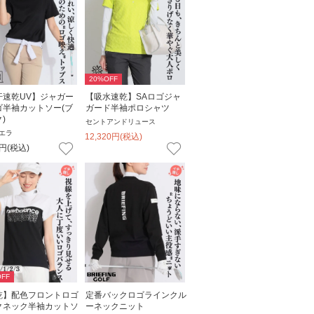
20
%OFF
汗速乾UV】ジャガー
【吸水速乾】SAロゴジャ
ゴ半袖カットソー(ブ
ガード半袖ポロシャツ
)
セントアンドリュース
エラ
12,320
円
(税込)
円
(税込)
FF
乾】配色フロントロゴ
定番バックロゴラインクル
クネック半袖カットソ
ーネックニット