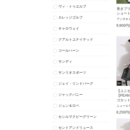
ヴィ・トゥエルブ
巻きプ
ショー
カレッジゴルフ
アンサネ
9,900
円
キャロウェイ
クアルトユナイテッド
コールハーン
サンディ
サンリオスポーツ
ジェイ・リンドバーグ
【ユニ
ジャックバニー
【PEA
ゴカット
ジュン＆ロペ
ニューエ
8,250
円
セシルマクビーグリーン
セントアンドリュース