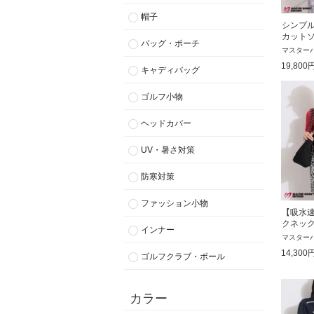
帽子
シンプ
カット
バッグ・ポーチ
マスター
19,800
キャディバッグ
ゴルフ小物
ヘッドカバー
UV・暑さ対策
防寒対策
ファッション小物
【吸水
クネッ
インナー
マスター
14,300
ゴルフクラブ・ボール
カラー