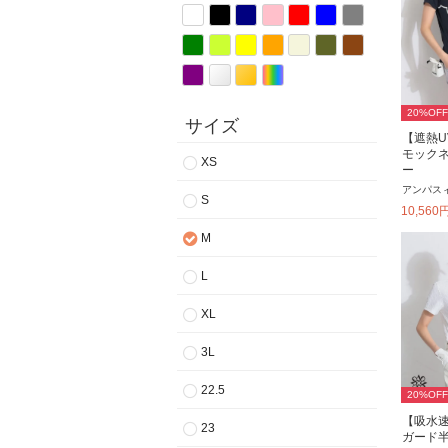
20
%OFF
サイズ
【遮熱U
モック
XS
ー
アンパス
S
10,560
M
L
XL
3L
22.5
20
%OFF
【吸水速
23
ガード