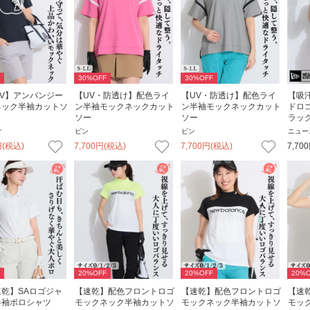
30
%OFF
30
%OFF
V】アンパンジー
【UV・防透け】配色ライ
【UV・防透け】配色ライ
【吸
ネック半袖カットソ
ン半袖モックネックカット
ン半袖モックネックカット
ドロ
ソー
ソー
ラック
ィ
ピン
ピン
ニュー
円
(税込)
7,700
円
(税込)
7,700
円
(税込)
7,700
20
%OFF
20
%OFF
20
%O
乾】SAロゴジャ
【速乾】配色フロントロゴ
【速乾】配色フロントロゴ
【速
半袖ポロシャツ
モックネック半袖カットソ
モックネック半袖カットソ
モッ