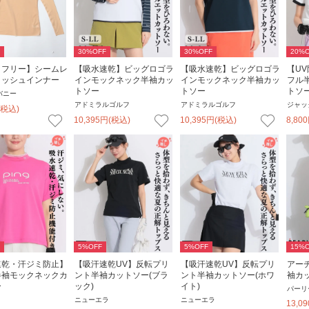
30
%OFF
30
%OFF
20
%O
トフリー】シームレ
【吸水速乾】ビッグロゴラ
【吸水速乾】ビッグロゴラ
【U
メッシュインナー
インモックネック半袖カッ
インモックネック半袖カッ
フル
トソー
トソー
トソ
バニー
アドミラルゴルフ
アドミラルゴルフ
ジャッ
(税込)
10,395
円
(税込)
10,395
円
(税込)
8,800
5
%OFF
5
%OFF
15
%O
速乾・汗ジミ防止】
【吸汗速乾UV】反転プリ
【吸汗速乾UV】反転プリ
アー
半袖モックネックカ
ント半袖カットソー(ブラ
ント半袖カットソー(ホワ
袖カ
ー
ック)
イト)
パーリ
ニューエラ
ニューエラ
13,09