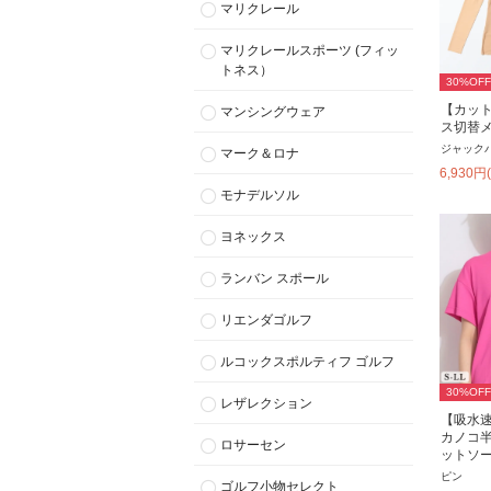
マリクレール
マリクレールスポーツ (フィッ
トネス）
30
%OFF
【カッ
マンシングウェア
ス切替
ジャック
マーク＆ロナ
6,930
円
モナデルソル
ヨネックス
ランバン スポール
リエンダゴルフ
ルコックスポルティフ ゴルフ
30
%OFF
レザレクション
【吸水
カノコ
ロサーセン
ットソ
ピン
ゴルフ小物セレクト