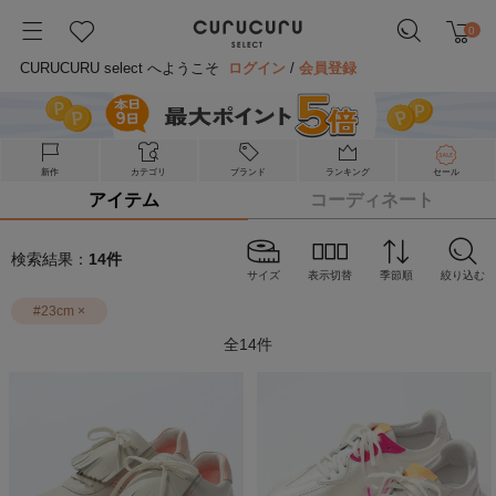
0
CURUCURU select へようこそ
ログイン
/
会員登録
新作
カテゴリ
ブランド
ランキング
セール
アイテム
コーディネート
検索結果：
14
件
サイズ
表示切替
季節順
絞り込む
#
23cm
×
全
14
件