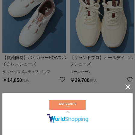
【抗菌防臭】バイカラーBOAスパ
【グランドプロ】オールデイゴル
イクレスシューズ
フシューズ
ルコックスポルティフ ゴルフ
コールハーン
￥
14,850
￥
29,700
税込
税込
NEW