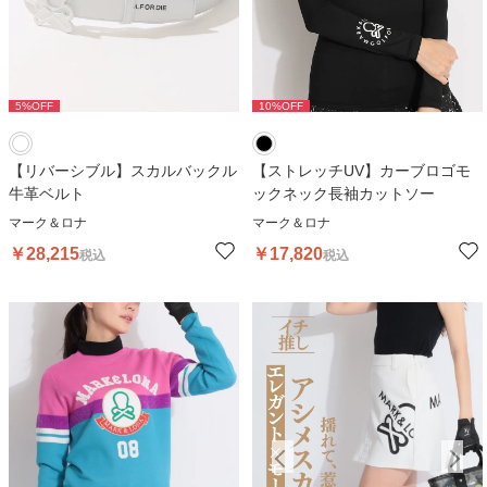
5
%OFF
10
%OFF
【リバーシブル】スカルバックル
【ストレッチUV】カーブロゴモ
牛革ベルト
ックネック長袖カットソー
マーク＆ロナ
マーク＆ロナ
￥
28,215
￥
17,820
税込
税込