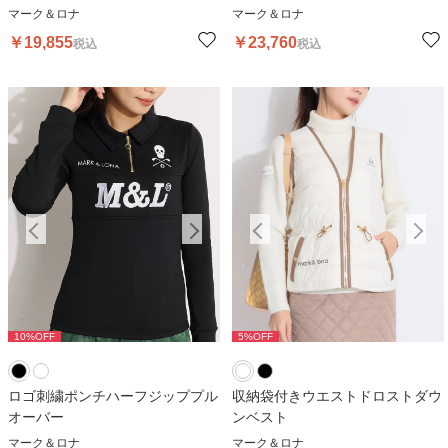
マーク＆ロナ
マーク＆ロナ
￥
19,855
￥
23,760
税込
税込
10
%OFF
5
%OFF
10
%OFF
5
%OFF
1
ロゴ刺繍ポンチハーフジッププル
収納袋付きウエストドロストダウ
オーバー
ンベスト
マーク＆ロナ
マーク＆ロナ