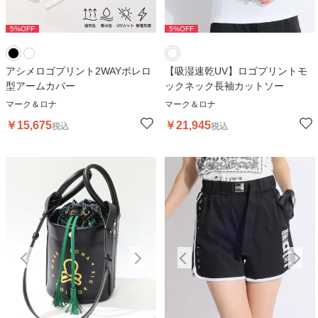
5
%OFF
5
%OFF
5
%OFF
5
アシメロゴプリント2WAYボレロ
【吸湿速乾UV】ロゴプリントモ
型アームカバー
ックネック長袖カットソー
マーク＆ロナ
マーク＆ロナ
￥
15,675
￥
21,945
税込
税込