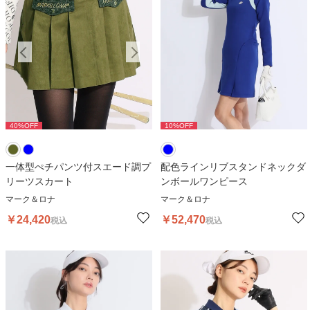
40
%OFF
40
%OFF
10
%OFF
4
一体型ぺチパンツ付スエード調プ
配色ラインリブスタンドネックダ
リーツスカート
ンボールワンピース
マーク＆ロナ
マーク＆ロナ
￥
24,420
￥
52,470
税込
税込