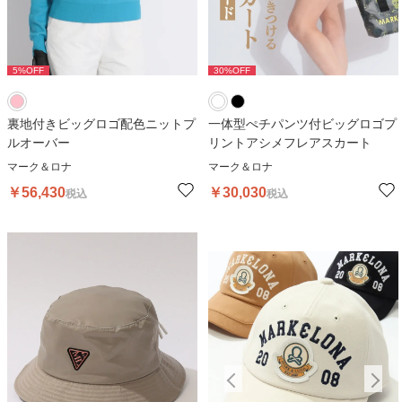
5
%OFF
30
%OFF
30
%OFF
裏地付きビッグロゴ配色ニットプ
一体型ぺチパンツ付ビッグロゴプ
ルオーバー
リントアシメフレアスカート
マーク＆ロナ
マーク＆ロナ
￥
56,430
￥
30,030
税込
税込