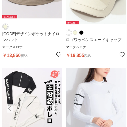
40
%OFF
5
%OFF
5
%OFF
[CODE]デザインポケットナイロ
ンハット
ロゴワッペンスエードキャップ
マーク＆ロナ
マーク＆ロナ
￥
13,860
￥
19,855
税込
税込