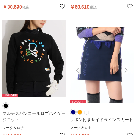
￥
30,690
￥
60,610
税込
税込
40
%OFF
60
%OFF
60
%OFF
マルチスパンコールロゴハイゲー
ジニット
リボン付きサイドラインスカート
マーク＆ロナ
マーク＆ロナ