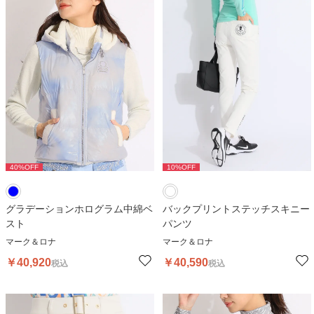
40
%OFF
10
%OFF
グラデーションホログラム中綿ベ
バックプリントステッチスキニー
スト
パンツ
マーク＆ロナ
マーク＆ロナ
￥
40,920
￥
40,590
税込
税込