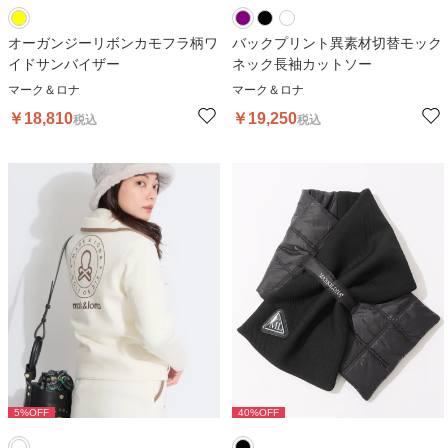
オーガンジーリボンカモフラ柄ワ
バックプリント異素材切替モック
イドサンバイザー
ネック長袖カットソー
マーク＆ロナ
マーク＆ロナ
￥
18,810
￥
19,250
税込
税込
5
%OFF
40
%OFF