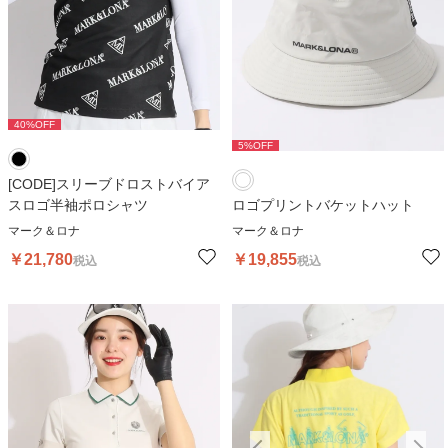
40
%OFF
5
%OFF
[CODE]スリーブドロストバイア
スロゴ半袖ポロシャツ
ロゴプリントバケットハット
マーク＆ロナ
マーク＆ロナ
￥
21,780
￥
19,855
税込
税込