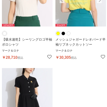
10
%OFF
5
%OFF
5
%OFF
【吸水速乾】シーリングロゴ半袖
メッシュジャガードレオパード半
ポロシャツ
袖リブネックカットソー
マーク＆ロナ
マーク＆ロナ
￥
28,710
￥
30,305
税込
税込