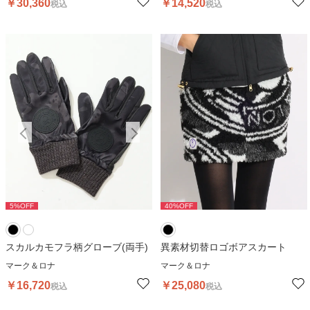
￥
30,360
￥
14,520
税込
税込
5
%OFF
5
%OFF
40
%OFF
5
スカルカモフラ柄グローブ(両手)
異素材切替ロゴボアスカート
マーク＆ロナ
マーク＆ロナ
￥
16,720
￥
25,080
税込
税込