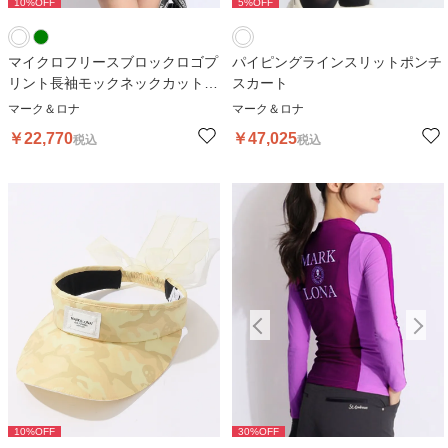
10
%OFF
10
%OFF
5
%OFF
1
マイクロフリースブロックロゴプ
パイピングラインスリットポンチ
リント長袖モックネックカットソ
スカート
ー
マーク＆ロナ
マーク＆ロナ
￥
22,770
￥
47,025
税込
税込
10
%OFF
30
%OFF
30
%OFF