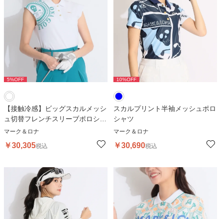
5
%OFF
10
%OFF
【接触冷感】ビッグスカルメッシ
スカルプリント半袖メッシュポロ
ュ切替フレンチスリーブポロシャ
シャツ
ツ
マーク＆ロナ
マーク＆ロナ
￥
30,305
￥
30,690
税込
税込