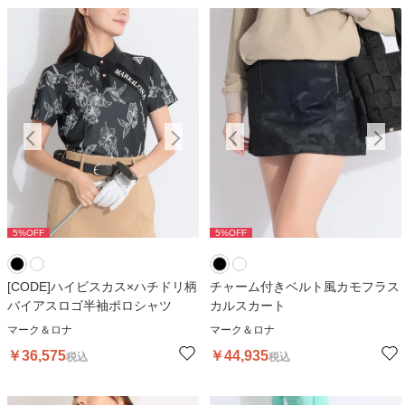
5
%OFF
5
%OFF
5
%OFF
5
%OFF
5
[CODE]ハイビスカス×ハチドリ柄
チャーム付きベルト風カモフラス
バイアスロゴ半袖ポロシャツ
カルスカート
マーク＆ロナ
マーク＆ロナ
￥
36,575
￥
44,935
税込
税込