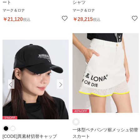
ート
シャツ
マーク＆ロナ
マーク＆ロナ
￥
21,120
￥
28,215
税込
税込
40
%OFF
5
%OFF
5
%OFF
5
一体型ペチパンツ裾メッシュ切替
[CODE]異素材切替キャップ
スカート