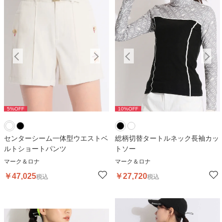
5
%OFF
10
%OFF
5
%OFF
10
%OFF
5
センターシーム一体型ウエストベ
総柄切替タートルネック長袖カッ
ルトショートパンツ
トソー
マーク＆ロナ
マーク＆ロナ
￥
47,025
￥
27,720
税込
税込