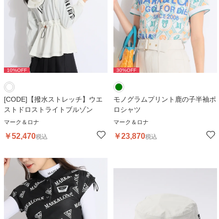
10
%OFF
30
%OFF
[CODE]【撥水ストレッチ】ウエ
モノグラムプリント鹿の子半袖ポ
ストドロストライトブルゾン
ロシャツ
マーク＆ロナ
マーク＆ロナ
￥
52,470
￥
23,870
税込
税込