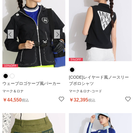
5
%OFF
10
%OFF
10
%OFF
1
[CODE]レイヤード風ノースリー
ウェーブロゴケープ風パーカー
ブポロシャツ
マーク＆ロナ
マーク＆ロナ-コード
￥
44,550
￥
32,395
税込
税込