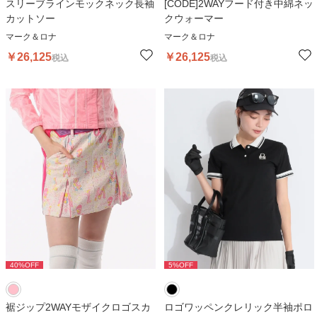
スリーブラインモックネック長袖
[CODE]2WAYフード付き中綿ネッ
カットソー
クウォーマー
マーク＆ロナ
マーク＆ロナ
￥
26,125
￥
26,125
税込
税込
40
%OFF
5
%OFF
裾ジップ2WAYモザイクロゴスカ
ロゴワッペンクレリック半袖ポロ