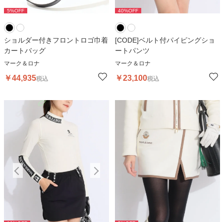
5
%OFF
40
%OFF
5
%OFF
40
%OFF
5
ショルダー付きフロントロゴ巾着
[CODE]ベルト付パイピングショ
カートバッグ
ートパンツ
マーク＆ロナ
マーク＆ロナ
￥
44,935
￥
23,100
税込
税込