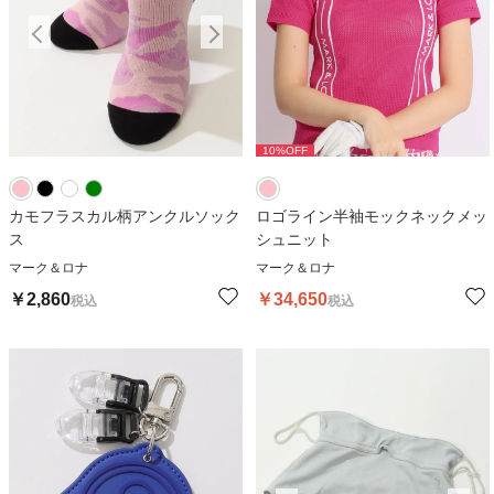
10
%OFF
カモフラスカル柄アンクルソック
ロゴライン半袖モックネックメッ
ス
シュニット
マーク＆ロナ
マーク＆ロナ
￥
2,860
￥
34,650
税込
税込