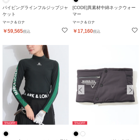
パイピングラインフルジップジャ
[CODE]異素材中綿ネックウォー
ケット
マー
マーク＆ロナ
マーク＆ロナ
￥
59,565
￥
17,160
税込
税込
5
%OFF
5
%OFF
5
%OFF