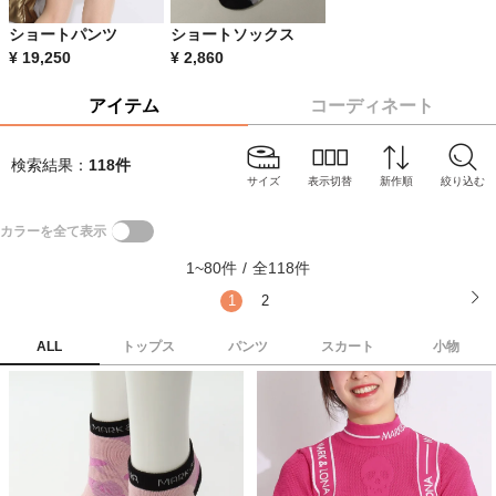
ショートパンツ
ショートソックス
¥
19,250
¥
2,860
アイテム
コーディネート
検索結果：
118
件
サイズ
表示切替
新作順
絞り込む
カラーを全て表示
1
~
80
件
/
全
118
件
1
2
ALL
トップス
パンツ
スカート
小物