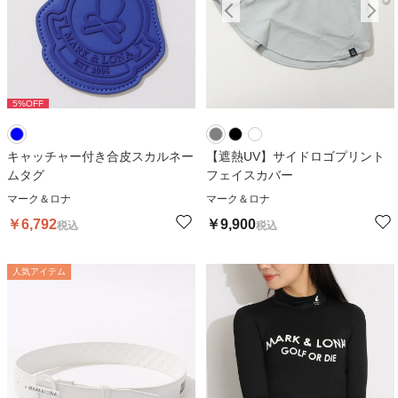
5
%OFF
キャッチャー付き合皮スカルネー
【遮熱UV】サイドロゴプリント
ムタグ
フェイスカバー
マーク＆ロナ
マーク＆ロナ
￥
6,792
￥
9,900
税込
税込
人気アイテム