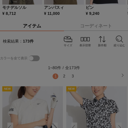
モナデルソル
アンパスィ
ピン
¥
8,712
¥
11,000
¥
9,240
アイテム
コーディネート
検索結果：
173
件
サイズ
表示切替
新作順
絞り込む
カラーを全て表示
1
~
80
件
/
全
173
件
1
2
3
NEW
NEW
NEW
NEW
N