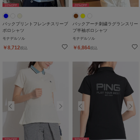
10
%OFF
20
%OFF
10
%OFF
20
%OFF
1
バックプリントフレンチスリーブ
バックアーチ刺繍ラグランスリー
ポロシャツ
ブ半袖ポロシャツ
モナデルソル
モナデルソル
￥
8,712
￥
6,864
税込
税込
20
%OFF
30
%OFF
20
%OFF
30
%OFF
2