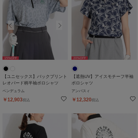
15
%OFF
15
%OFF
20
%OFF
1
【ユニセックス】バックプリント
【遮熱UV】アイスモチーフ半袖
レオパード柄半袖ポロシャツ
ポロシャツ
ペンデュラム
アンパスィ
￥
12,903
￥
12,320
税込
税込