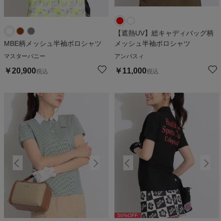
【遮熱UV】総キャディバッグ柄
MBE柄メッシュ半袖ポロシャツ
メッシュ半袖ポロシャツ
マスターバニー
アンパスィ
￥
20,900
￥
11,000
税込
税込
50
%OFF
50
%OFF