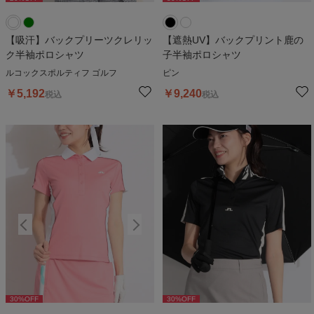
【吸汗】バックプリーツクレリッ
【遮熱UV】バックプリント鹿の
ク半袖ポロシャツ
子半袖ポロシャツ
ルコックスポルティフ ゴルフ
ピン
￥
5,192
￥
9,240
税込
税込
30
%OFF
30
%OFF
30
%OFF
3