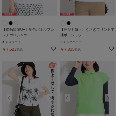
30
%OFF
30
%OFF
30
%OFF
30
%OFF
3
【接触冷感UV】配色パネルフレ
【汗ジミ防止】うさぎプリント半
ンチポロシャツ
袖ポロシャツ
キャロウェイ
ジャックバニー
￥
7,623
￥
7,315
税込
税込