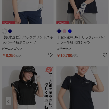
50
%OFF
30
%OFF
50
%OFF
30
%OFF
5
【吸水速乾】バックプリントスキ
【吸水速乾UV】リラクシーバイ
ッパー半袖ポロシャツ
カラー半袖ポロシャツ
ビームスゴルフ
ロサーセン
￥
8,250
￥
10,780
税込
税込