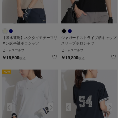
【吸水速乾】ネクタイモチーフリ
ジャガードストライプ柄キャップ
ネン調半袖ポロシャツ
スリーブポロシャツ
ビームスゴルフ
ビームスゴルフ
￥
16,500
￥
19,800
税込
税込
NEW
NEW
N