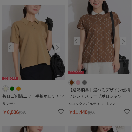
20
%OFF
20
%OFF
30
%OFF
30
%OFF
3
【遮熱消臭】選べるデザイン総柄
衿ロゴ刺繍ニット半袖ポロシャツ
フレンチスリーブポロシャツ
サンディ
ルコックスポルティフ ゴルフ
￥
6,006
￥
11,440
税込
税込