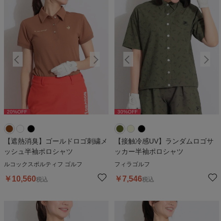
20
%OFF
30
%OFF
20
%OFF
30
%OFF
2
【遮熱消臭】ゴールドロゴ刺繍メ
【接触冷感UV】ランダムロゴサ
ッシュ半袖ポロシャツ
ッカー半袖ポロシャツ
ルコックスポルティフ ゴルフ
フィラゴルフ
￥
10,560
￥
7,546
税込
税込