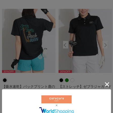
30
%OFF
30
%OFF
30
%OFF
【吸水速乾】バックプリント鹿の
【ストレッチ】ゼブラジャガード
子半袖ポロシャツ
半袖ポロシャツ
ジャックバニー
ビームスゴルフ
￥
9,240
￥
12,320
税込
税込