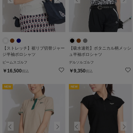
【ストレッチ】裾リブ切替ジャー
【吸水速乾】ボタニカル柄メッシ
ジ半袖ポロシャツ
ュ半袖ポロシャツ
ビームスゴルフ
デルソルゴルフ
￥
16,500
￥
9,350
税込
税込
NEW
NEW
NEW
NEW
N