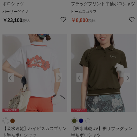
ポロシャツ
フラッグプリント半袖ポロシャツ
パーリーゲイツ
ビームスゴルフ
￥
23,100
￥
8,800
税込
税込
30
%OFF
50
%OFF
30
%OFF
50
%OFF
3
【吸水速乾】ハイビスカスプリン
【吸水速乾UV】裾リブラグラン
ト半袖ポロシャツ
半袖ポロシャツ