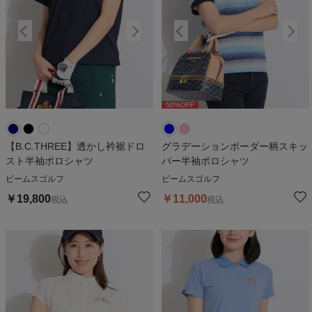
50
%OFF
50
%OFF
【B.C.THREE】透かし衿裾ドロ
グラデーションボーダー柄スキッ
スト半袖ポロシャツ
パー半袖ポロシャツ
ビームスゴルフ
ビームスゴルフ
￥
19,800
￥
11,000
税込
税込