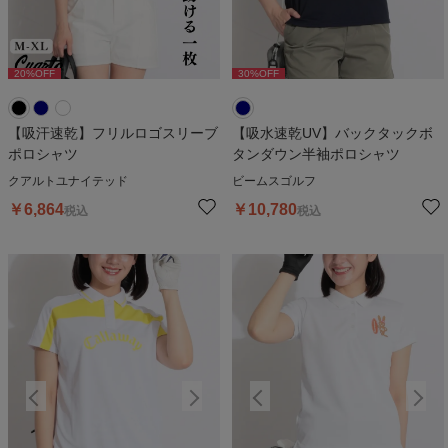
20
%OFF
20
%OFF
30
%OFF
2
【吸汗速乾】フリルロゴスリーブ
【吸水速乾UV】バックタックボ
ポロシャツ
タンダウン半袖ポロシャツ
クアルトユナイテッド
ビームスゴルフ
￥
6,864
￥
10,780
税込
税込