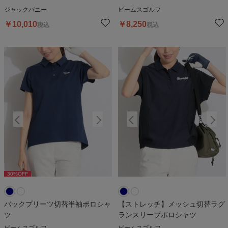
ジャックバニー
ビームスゴルフ
￥
10,010
￥
8,250
税込
税込
30
%OFF
30
%OFF
3
バックプリーツ切替半袖ポロシャ
【ストレッチ】メッシュ切替ラグ
ツ
ランスリーブポロシャツ
ビームスゴルフ
ビームスゴルフ