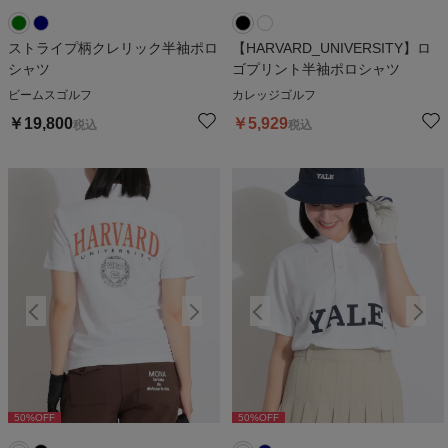
ストライプ柄クレリック半袖ポロ
【HARVARD_UNIVERSITY】ロ
シャツ
ゴプリント半袖ポロシャツ
ビームスゴルフ
カレッジゴルフ
￥
19,800
￥
5,929
税込
税込
50
%OFF
50
%OFF
50
%OFF
50
%OFF
5