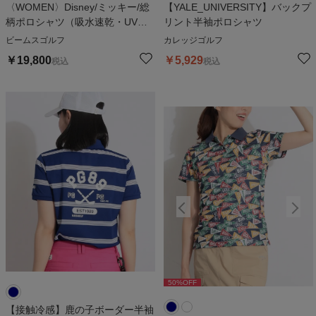
〈WOMEN〉Disney/ミッキー/総
【YALE_UNIVERSITY】バックプ
柄ポロシャツ（吸水速乾・UVカ
リント半袖ポロシャツ
ット）
ビームスゴルフ
カレッジゴルフ
￥
19,800
￥
5,929
税込
税込
50
%OFF
50
%OFF
【接触冷感】鹿の子ボーダー半袖