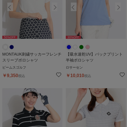
50
%OFF
30
%OFF
50
%OFF
30
%OFF
5
MONTAUK刺繍サッカーフレンチ
【吸水速乾UV】バックプリント
スリーブポロシャツ
半袖ポロシャツ
ビームスゴルフ
ロサーセン
￥
9,350
￥
10,010
税込
税込