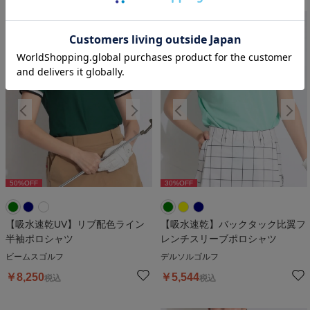
50
%OFF
30
%OFF
50
%OFF
30
%OFF
5
【吸水速乾UV】リブ配色ライン
【吸水速乾】バックタック比翼フ
半袖ポロシャツ
レンチスリーブポロシャツ
ビームスゴルフ
デルソルゴルフ
￥
8,250
￥
5,544
税込
税込