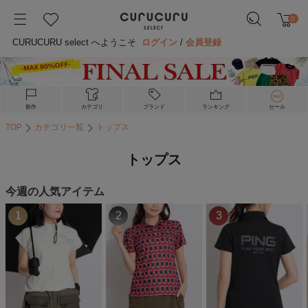
0
CURUCURU select へようこそ
ログイン
/
会員登録
新作
カテゴリ
ブランド
ランキング
セール
TOP
カテゴリ一覧
トップス
トップス
今週の人気アイテム
1
2
3