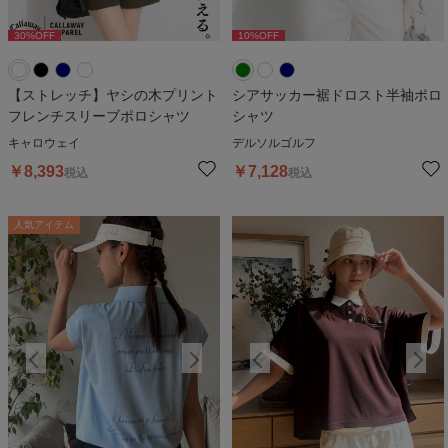
30
%OFF
10
%OFF
30
%OFF
10
%OFF
3
【ストレッチ】ヤシの木プリント
シアサッカー裾ドロスト半袖ポロ
フレンチスリーブポロシャツ
シャツ
キャロウェイ
デルソルゴルフ
￥
8,393
￥
7,128
税込
税込
人気アイテム
人気アイテム
人