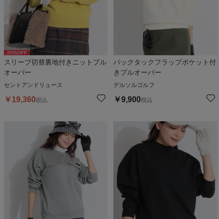
20
%OFF
スリーブ切替裏地付きニットプル
バックタックフラップポケット付
オーバー
きプルオーバー
セントアンドリュース
デルソルゴルフ
￥
19,360
￥
9,900
税込
税込