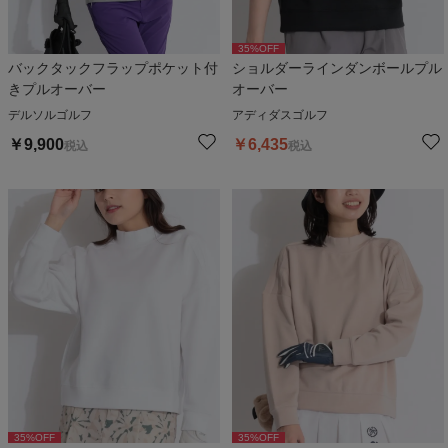
35
%OFF
バックタックフラップポケット付
ショルダーラインダンボールプル
きプルオーバー
オーバー
デルソルゴルフ
アディダスゴルフ
￥
9,900
￥
6,435
税込
税込
35
%OFF
35
%OFF