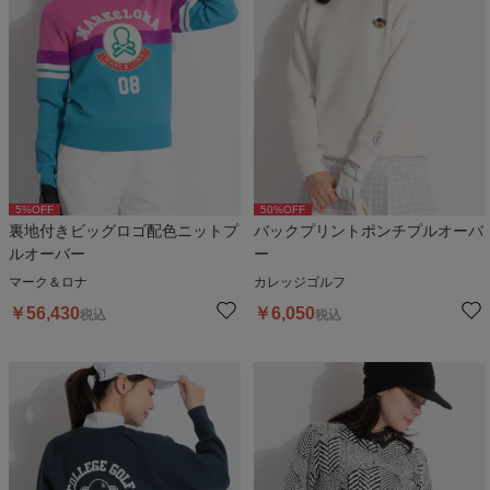
5
%OFF
50
%OFF
裏地付きビッグロゴ配色ニットプ
バックプリントポンチプルオーバ
ルオーバー
ー
マーク＆ロナ
カレッジゴルフ
￥
56,430
￥
6,050
税込
税込