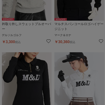
63
%OFF
40
%OFF
衿取り外しスウェットプルオーバ
マルチスパンコールロゴハイゲー
ー
ジニット
デルソルゴルフ
マーク＆ロナ
￥
3,300
￥
30,360
税込
税込