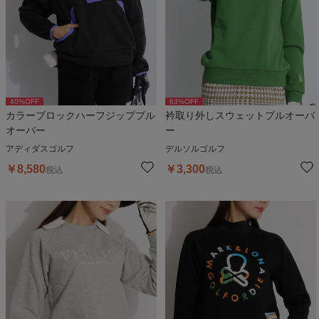
40
%OFF
63
%OFF
カラーブロックハーフジッププル
衿取り外しスウェットプルオーバ
オーバー
ー
アディダスゴルフ
デルソルゴルフ
￥
8,580
￥
3,300
税込
税込