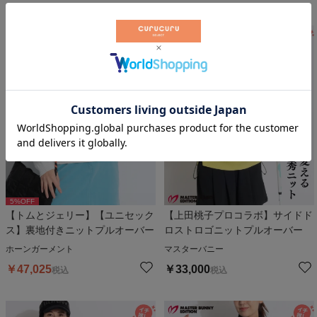
5
%OFF
【トムとジェリー】【ユニセック
【上田桃子プロコラボ】サイドド
ス】裏地付きニットプルオーバー
ロストロゴニットプルオーバー
ホーンガーメント
マスターバニー
￥
47,025
￥
33,000
税込
税込