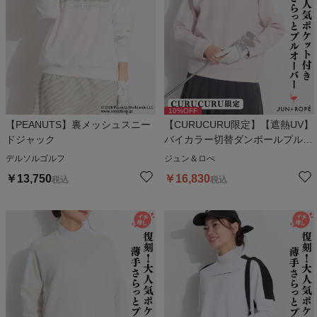
10
%OFF
【PEANUTS】裏メッシュスニー
【CURUCURU限定】【遮熱UV】
ドジャック
バイカラー切替ダンボールプルオ
ーバー
デルソルゴルフ
ジュン＆ロぺ
￥
13,750
￥
16,830
税込
税込