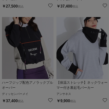
￥
27,500
￥
37,400
税込
税込
ハーフジップ配色アノラックプル
【保温ストレッチ】ネックウォー
オーバー
マー付き裏起毛パーカー
ディッセンバーメイ
アンサネス
￥
37,400
￥
9,900
税込
税込