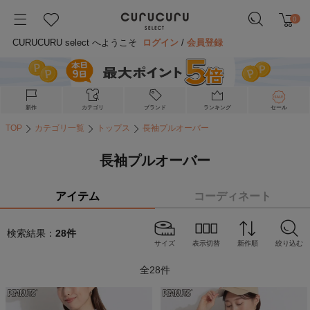
0
CURUCURU select へようこそ
ログイン
/
会員登録
新作
カテゴリ
ブランド
ランキング
セール
TOP
カテゴリ一覧
トップス
長袖プルオーバー
長袖プルオーバー
アイテム
コーディネート
検索結果：
28
件
サイズ
表示切替
新作順
絞り込む
全
28
件