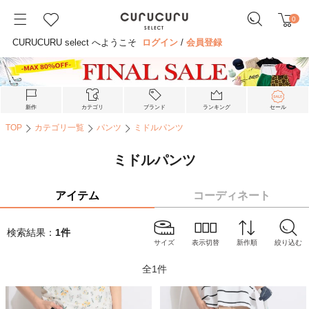
0
CURUCURU select へようこそ
ログイン
/
会員登録
新作
カテゴリ
ブランド
ランキング
セール
TOP
カテゴリ一覧
パンツ
ミドルパンツ
ミドルパンツ
アイテム
コーディネート
検索結果：
1
件
サイズ
表示切替
新作順
絞り込む
全
1
件