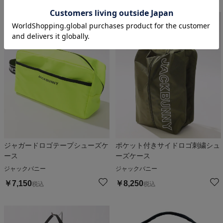
ジャガードロゴテープシューズケ
ポケット付きサイドロゴ刺繍シュ
ース
ーズケース
ジャックバニー
ジャックバニー
￥
7,150
￥
8,250
税込
税込