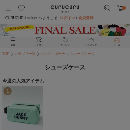
0
CURUCURU select へようこそ
ログイン
/
会員登録
新作
カテゴリ
ブランド
ランキング
セール
TOP
カテゴリ一覧
バッグ・ポーチ
シューズケース
シューズケース
今週の人気アイテム
1