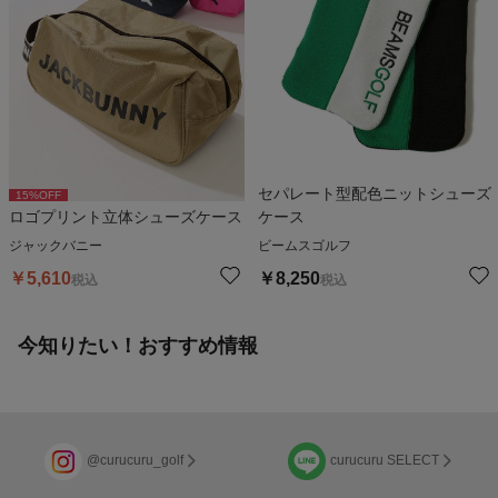
セパレート型配色ニットシューズ
15
%OFF
ロゴプリント立体シューズケース
ケース
ジャックバニー
ビームスゴルフ
￥
5,610
￥
8,250
税込
税込
今知りたい！おすすめ情報
@curucuru_golf
curucuru SELECT