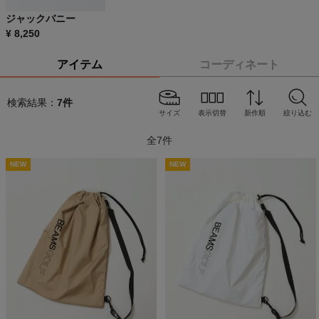
ジャックバニー
¥
8,250
アイテム
コーディネート
検索結果：
7
件
サイズ
表示切替
新作順
絞り込む
全
7
件
NEW
NEW