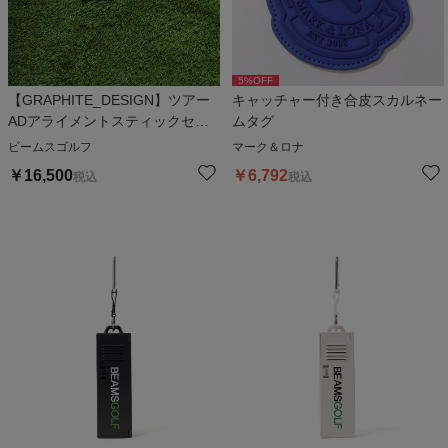
5
%OFF
【GRAPHITE_DESIGN】ツアー
キャッチャー付き合皮スカルネー
ADアライメントスティックセッ
ムタグ
ト
ビームスゴルフ
マーク＆ロナ
￥
16,500
￥
6,792
税込
税込