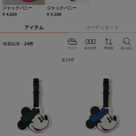
ジャックバニー
ジャックバニー
¥
4,620
¥
4,180
アイテム
コーディネート
検索結果：
24
件
サイズ
表示切替
季節順
絞り込む
全
24
件