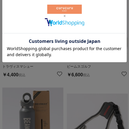
【REVOMAX16oz】真空断熱ボト
ボトルチャームパタークリップ
ル(473ml)
トラヴィスマシュー
ビームスゴルフ
￥
4,400
￥
6,600
税込
税込