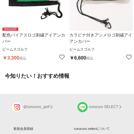
50
%OFF
配色バイアスロゴ刺繍アイアンカ
カラビナ付きアシメロゴ刺繍アイ
バー
アンカバー
ビームスゴルフ
ビームスゴルフ
￥
3,300
￥
6,600
税込
税込
今知りたい！おすすめ情報
@curucuru_golf
curucuru SELECT
新規会員登録
curucuru selectについて