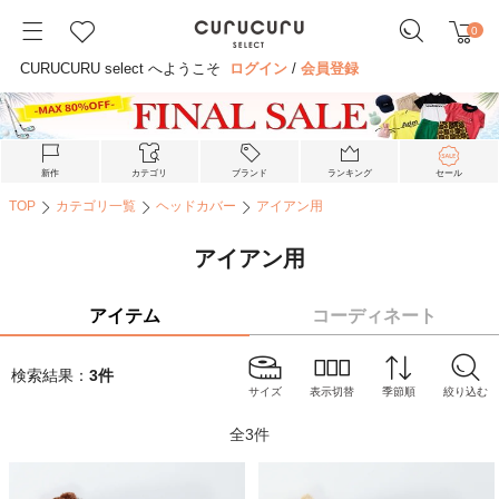
0
CURUCURU select へようこそ
ログイン
/
会員登録
新作
カテゴリ
ブランド
ランキング
セール
TOP
カテゴリ一覧
ヘッドカバー
アイアン用
アイアン用
アイテム
コーディネート
検索結果：
3
件
サイズ
表示切替
季節順
絞り込む
全
3
件