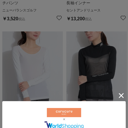
チパンツ
長袖インナー
ニューバランスゴルフ
セントアンドリュース
￥
3,520
￥
13,200
税込
税込
【UV】ラウンドネックメッシュ
【接触冷感】ジャージ切替モック
長袖インナー
ネックメッシュインナー
セントアンドリュース
ニューバランスゴルフ