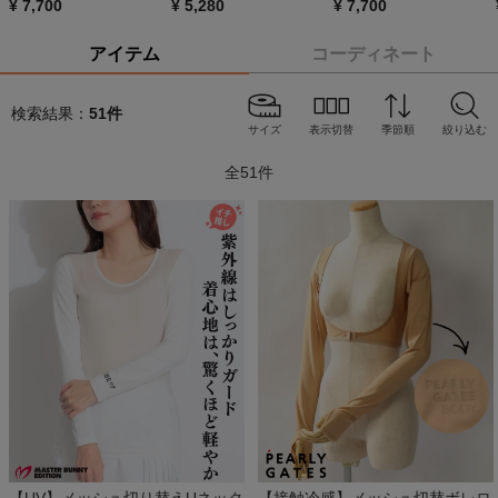
¥
7,700
¥
5,280
¥
7,700
アイテム
コーディネート
検索結果：
51
件
サイズ
表示切替
季節順
絞り込む
全
51
件