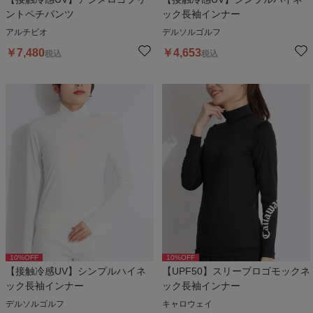
ントペチパンツ
ック長袖インナー
アルチビオ
デルソルゴルフ
￥
7,480
￥
4,653
税込
税込
10
%OFF
10
%OFF
【接触冷感UV】シンプルハイネ
【UPF50】スリーブロゴモックネ
ック長袖インナー
ック長袖インナー
デルソルゴルフ
キャロウェイ