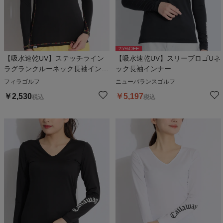
25
%OFF
【吸水速乾UV】ステッチライン
【吸水速乾UV】スリーブロゴUネ
ラグランクルーネック長袖インナ
ック長袖インナー
ー
フィラゴルフ
ニューバランスゴルフ
￥
2,530
￥
5,197
税込
税込