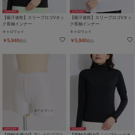
10
%OFF
10
%OFF
【吸汗速乾】スリーブロゴVネッ
【吸汗速乾】スリーブロゴVネッ
ク長袖インナー
ク長袖インナー
キャロウェイ
キャロウェイ
￥
5,940
￥
5,940
税込
税込
20
%OFF
10
%OFF
【接触冷感UV】アシメロゴプリ
【接触冷感UV】シンプルハイネ