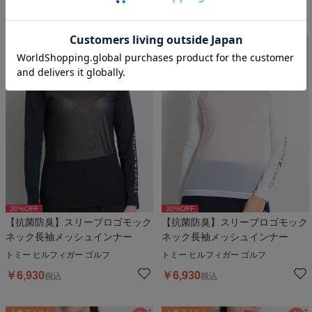
￥
13,200
￥
7,920
税込
税込
30
%OFF
30
%OFF
【抗菌防臭】スリーブロゴモック
【抗菌防臭】スリーブロゴモック
ネック長袖メッシュインナー
ネック長袖メッシュインナー
トミー ヒルフィガー ゴルフ
トミー ヒルフィガー ゴルフ
￥
6,930
￥
6,930
税込
税込