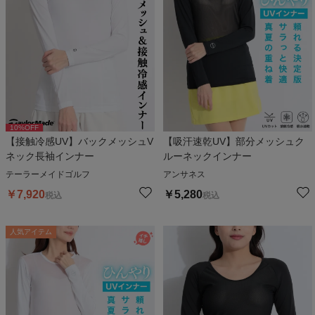
10
%OFF
【接触冷感UV】バックメッシュV
【吸汗速乾UV】部分メッシュク
ネック長袖インナー
ルーネックインナー
テーラーメイドゴルフ
アンサネス
￥
7,920
￥
5,280
税込
税込
人気アイテム