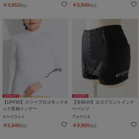
￥
4,653
￥
5,940
税込
税込
10
%OFF
10
%OFF
【UPF50】スリーブロゴモックネ
【冷却UV】ロゴプリントインナ
ック長袖インナー
ーパンツ
キャロウェイ
アルチビオ
￥
5,940
￥
9,900
税込
税込