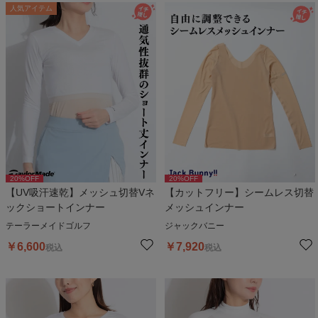
人気アイテム
20
%OFF
20
%OFF
【UV吸汗速乾】メッシュ切替Vネ
【カットフリー】シームレス切替
ックショートインナー
メッシュインナー
テーラーメイドゴルフ
ジャックバニー
￥
6,600
￥
7,920
税込
税込