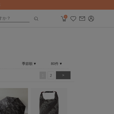
0
季節順
80件
>
1
2