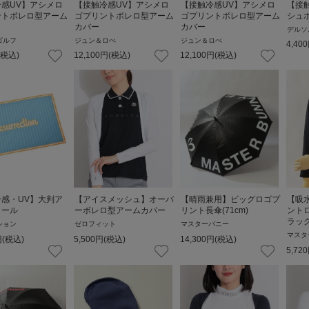
感UV】アシメロ
【接触冷感UV】アシメロ
【接触冷感UV】アシメロ
【接
ントボレロ型アーム
ゴプリントボレロ型アーム
ゴプリントボレロ型アーム
シュ
カバー
カバー
デルソ
ゴルフ
ジュン＆ロぺ
ジュン＆ロぺ
4,400
(税込)
12,100
円
(税込)
12,100
円
(税込)
感・UV】大判ア
【アイスメッシュ】オーバ
【晴雨兼用】ビッグロゴプ
【吸
トール
ーボレロ型アームカバー
リント長傘(71cm)
ント
ラッ
ション
ゼロフィット
マスターバニー
マスタ
円
(税込)
5,500
円
(税込)
14,300
円
(税込)
5,720