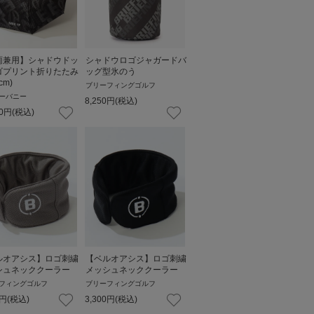
雨兼用】シャドウドッ
シャドウロゴジャガードバ
ゴプリント折りたたみ
ッグ型氷のう
cm)
ブリーフィングゴルフ
ーバニー
8,250
円
(税込)
0
円
(税込)
ルオアシス】ロゴ刺繍
【ベルオアシス】ロゴ刺繍
シュネッククーラー
メッシュネッククーラー
フィングゴルフ
ブリーフィングゴルフ
円
(税込)
3,300
円
(税込)