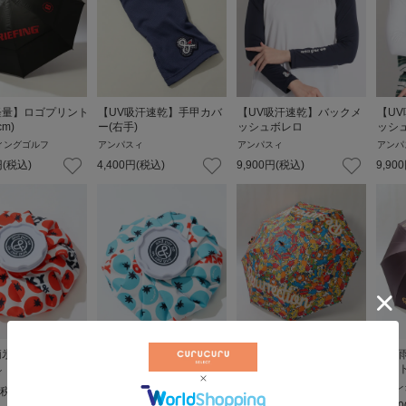
軽量】ロゴプリント
【UV吸汗速乾】手甲カバ
【UV吸汗速乾】バックメ
【U
cm)
ー(右手)
ッシュボレロ
ッシ
ィングゴルフ
アンパスィ
アンパスィ
アンパ
円
(税込)
4,400
円
(税込)
9,900
円
(税込)
9,900
柄氷のう
トマト柄氷のう
【晴雨兼用】選べるロゴプ
【晴
リント長傘(65cm)
リント
ィ
アンパスィ
レザレクション
レザレ
(税込)
4,180
円
(税込)