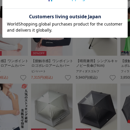
15,400
円
(税込)
15,40
30
%OFF
冷感】ワンポイント
【接触冷感】ワンポイント
【晴雨兼用】シングルキャ
【接
レロアームカバー
ロゴボレロアームカバー
ノピー長傘(74cm)
ュボ
ト
ビバハート
アディダスゴルフ
フィラ
(税込)
7,315
円
(税込)
5,940
円
(税込)
3,850