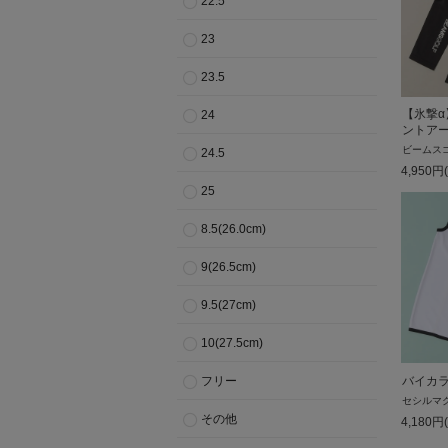
22.5
23
23.5
【氷撃
24
ントア
ビームス
24.5
4,950
円
25
8.5(26.0cm)
9(26.5cm)
9.5(27cm)
10(27.5cm)
バイカ
フリー
セシルマ
その他
4,180
円