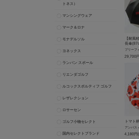
トネス）
マンシングウェア
マーク＆ロナ
【耐風
モナデルソル
長傘(87
ブリーフ
ヨネックス
29,700
ランバン スポール
リエンダゴルフ
ルコックスポルティフ ゴルフ
レザレクション
ロサーセン
トマト
ゴルフ小物セレクト
アンパス
国内セレクトブランド
4,180
円