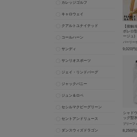
カレッジゴルフ
キャロウェイ
クアルトユナイテッド
【接触
ボレロ型
ージュ)
コールハーン
パーリー
9,020
円
サンディ
サンリオスポーツ
ジェイ・リンドバーグ
ジャックバニー
ジュン＆ロペ
セシルマクビーグリーン
シャド
ッグ型
セントアンドリュース
ブリーフ
ダンスウィズドラゴン
8,250
円