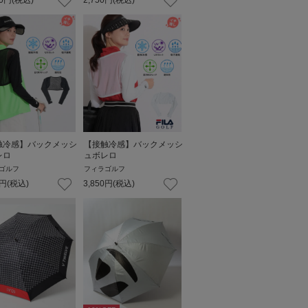
0
円
(税込)
2,750
円
(税込)
触冷感】バックメッシ
【接触冷感】バックメッシ
レロ
ュボレロ
ゴルフ
フィラゴルフ
円
(税込)
3,850
円
(税込)