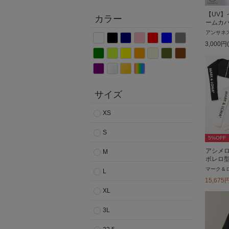
【UV】
カラー
ームカ
アンサネ
3,000
円
サイズ
XS
S
5
%OFF
アシメロ
M
ボレロ
マーク＆
L
15,675
XL
3L