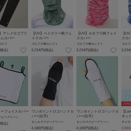
α】アシメロゴプリ
【UV】ペイズリー柄フェ
【UV】カモフラ柄フェイ
【U
ームカバー
イスカバー
スカバー
スカ
ゴルフ
ゴルフ小物セレクト
ゴルフ小物セレクト
ゴルフ
(税込)
3,234
円
(税込)
3,234
円
(税込)
3,234
25
%O
ラーフェイスカバー
ワンポイントロゴハンドカ
ワンポイントロゴハンドカ
【Lo
バー(右手)
バー(右手)
ネッ
クビーグリーン
セシルマクビーグリーン
セシルマクビーグリーン
キャロ
(税込)
4,180
円
(税込)
4,180
円
(税込)
3,960