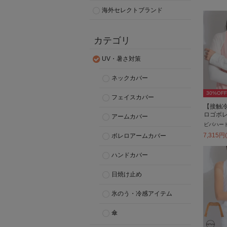
海外セレクトブランド
カテゴリ
UV・暑さ対策
ネックカバー
30
%OFF
フェイスカバー
【接触
ロゴボ
アームカバー
ビバハー
7,315
円
ボレロアームカバー
ハンドカバー
日焼け止め
氷のう・冷感アイテム
傘