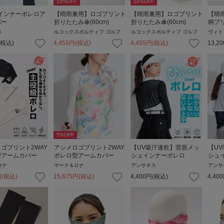
10
%OFF
10
%OFF
インナーボレロア
【晴雨兼用】ロゴプリント
【晴雨兼用】ロゴプリント
【晴
バー
折りたたみ傘(60cm)
折りたたみ傘(60cm)
柄プリ
ス
ルコックスポルティフ ゴルフ
ルコックスポルティフ ゴルフ
ヴィト
(税込)
4,455
円
(税込)
4,455
円
(税込)
13,20
5
%OFF
ゴプリント2WAY
アシメロゴプリント2WAY
【UV吸汗速乾】背面メッ
【U
型アームカバー
ボレロ型アームカバー
シュインナーボレロ
シュ
ロナ
マーク＆ロナ
アンサネス
アンサ
円
(税込)
15,675
円
(税込)
4,400
円
(税込)
4,400