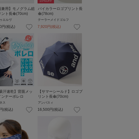
10
%OFF
雨兼用】モノグラム総
バイカラーロゴプリント長
ント長傘(70cm)
傘(78cm)
ゥエルヴ
テーラーメイドゴルフ
0
円
(税込)
7,920
円
(税込)
V吸汗速乾】背面メッ
【サマーシールド】ロゴプ
インナーボレロ
リント長傘(70cm)
ネス
アンパスィ
円
(税込)
16,500
円
(税込)