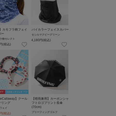
V】カモフラ柄フェイ
バイカラーフェイスカバー
バー
セシルマクビーグリーン
小物セレクト
4,180
円
(税込)
円
(税込)
FF
veCallaway】クール
【晴雨兼用】カーボンシャ
クリング
フトロゴプリント長傘
(70cm)
ウェイ
ブリーフィングゴルフ
円
(税込)