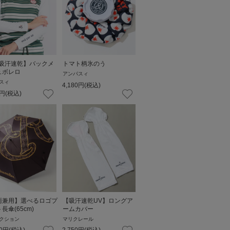
V吸汗速乾】バックメ
トマト柄氷のう
ュボレロ
アンパスィ
スィ
4,180
円
(税込)
円
(税込)
雨兼用】選べるロゴプ
【吸汗速乾UV】ロングア
長傘(65cm)
ームカバー
クション
マリクレール