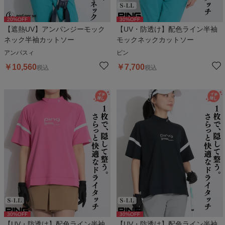
20
%OFF
30
%OFF
【遮熱UV】アンパンジーモック
【UV・防透け】配色ライン半袖
ネック半袖カットソー
モックネックカットソー
アンパスィ
ピン
￥
10,560
￥
7,700
税込
税込
30
%OFF
30
%OFF
【UV・防透け】配色ライン半袖
【UV・防透け】配色ライン半袖