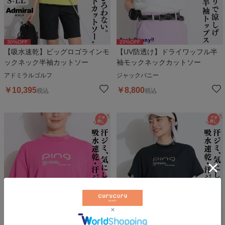
30
%OFF
20
%OFF
【吸水速乾】ビッグロゴラインモ
【UV防透け】ドライワッフル半
ックネック半袖カットソー
袖モックネックカットソー
アドミラルゴルフ
ジャックバニー
￥
10,395
￥
8,800
税込
税込