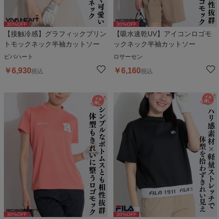
30
%OFF
30
%OFF
【接触冷感】グラフィックプリン
【吸水速乾UV】アイコンロゴモ
トモックネック半袖カットソー
ックネック半袖カットソー
ビバハート
ロサーセン
￥
6,930
￥
6,160
税込
税込
30
%OFF
30
%OFF