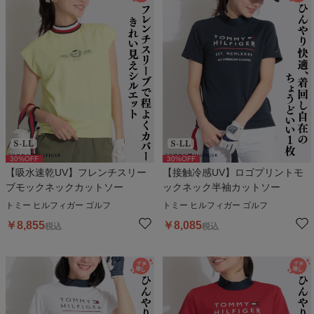
30
%OFF
30
%OFF
【吸水速乾UV】フレンチスリー
【接触冷感UV】ロゴプリントモ
ブモックネックカットソー
ックネック半袖カットソー
トミー ヒルフィガー ゴルフ
トミー ヒルフィガー ゴルフ
￥
8,855
￥
8,085
税込
税込