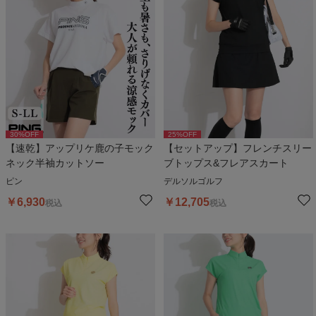
30
%OFF
25
%OFF
【速乾】アップリケ鹿の子モック
【セットアップ】フレンチスリー
ネック半袖カットソー
ブトップス&フレアスカート
ピン
デルソルゴルフ
￥
6,930
￥
12,705
税込
税込