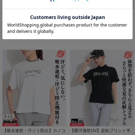
30
%OFF
30
%OFF
【吸水速乾・汗ジミ防止】カノコ
【吸水速乾・汗ジミ防止】カノコ
半袖モックネックカットソー
半袖モックネックカットソー
ピン
ピン
￥
7,700
￥
7,700
税込
税込
30
%OFF
5
%OFF
【吸水速乾・汗ジミ防止】カノコ
【吸汗速乾UV】反転プリント半