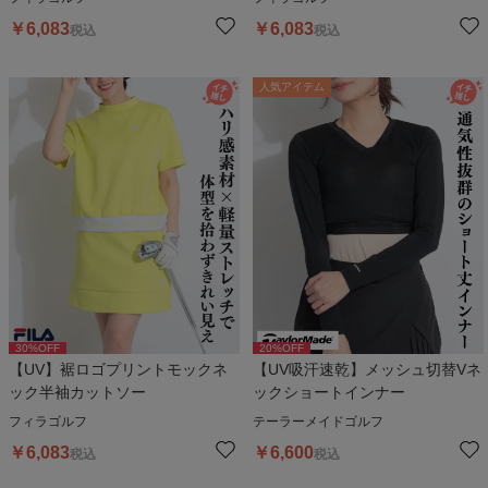
￥
6,083
￥
6,083
税込
税込
人気アイテム
30
%OFF
20
%OFF
【UV】裾ロゴプリントモックネ
【UV吸汗速乾】メッシュ切替Vネ
ック半袖カットソー
ックショートインナー
フィラゴルフ
テーラーメイドゴルフ
￥
6,083
￥
6,600
税込
税込