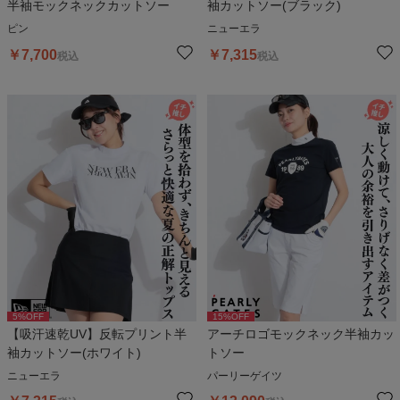
半袖モックネックカットソー
袖カットソー(ブラック)
ピン
ニューエラ
￥
7,700
￥
7,315
税込
税込
5
%OFF
15
%OFF
【吸汗速乾UV】反転プリント半
アーチロゴモックネック半袖カッ
袖カットソー(ホワイト)
トソー
ニューエラ
パーリーゲイツ