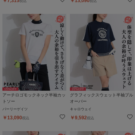
￥
7,315
￥
13,090
税込
税込
15
%OFF
20
%OFF
アーチロゴモックネック半袖カッ
グラフィックスウェット半袖プル
トソー
オーバー
パーリーゲイツ
キャロウェイ
￥
13,090
￥
9,592
税込
税込