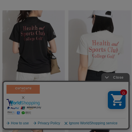
50
%OFF
50
%OFF
【HARVARD_UNIVERSITY】ロ
【HARVARD_UNIVERSITY】ロ
ゴプリント半袖カットソー
ゴプリント半袖カットソー
カレッジゴルフ
カレッジゴルフ
絞り込む
￥
5,929
￥
5,929
税込
税込