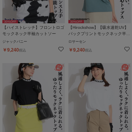
30
%OFF
30
%OFF
【ハイストレッチ】フロントロゴ
【Hirockshow】【吸水速乾UV】
モックネック半袖カットソー
バックプリントモックネック半袖
カットソー
ジャックバニー
ロサーセン
￥
9,240
￥
9,240
税込
税込