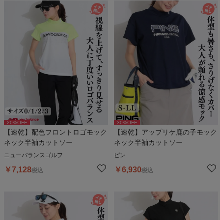
20
%OFF
30
%OFF
【速乾】配色フロントロゴモック
【速乾】アップリケ鹿の子モック
ネック半袖カットソー
ネック半袖カットソー
ニューバランスゴルフ
ピン
￥
7,128
￥
6,930
税込
税込