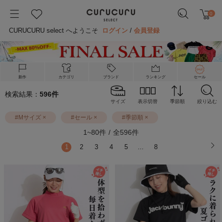
0
CURUCURU select へようこそ
ログイン
/
会員登録
新作
カテゴリ
ブランド
ランキング
セール
検索結果：
596
件
サイズ
表示切替
季節順
絞り込む
#
Mサイズ
×
#
セール
×
#
季節順
×
1
~
80
件
/
全
596
件
1
2
3
4
5
...
8