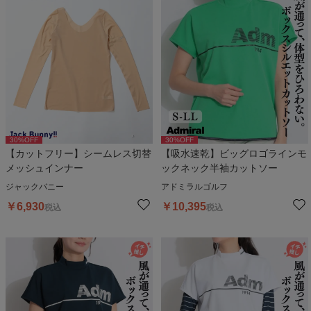
30
%OFF
30
%OFF
【カットフリー】シームレス切替
【吸水速乾】ビッグロゴラインモ
メッシュインナー
ックネック半袖カットソー
ジャックバニー
アドミラルゴルフ
￥
6,930
￥
10,395
税込
税込