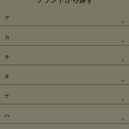
ア
カ
サ
MAX
50
% OFF
MAX
30
% OFF
アディダスゴルフ
アドミラルゴルフ
タ
MAX
45
% OFF
MAX
50
% OFF
キャロウェイ
カレッジゴルフ
ナ
MAX
60
% OFF
MAX
30
% OFF
サンディ
ジェイリンドバーグ
MAX
40
% OFF
MAX
66
% OFF
ハ
MAX
30
% OFF
MAX
30
% OFF
アルチビオ
アンサネス