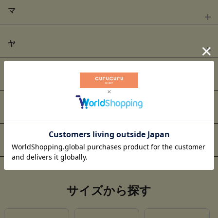
ダンスウィズドラゴン
タイトリストアウトレット
MAX
50
% OFF
MAX
30
% OFF
マ
MAX
40
% OFF
MAX
20
% OFF
クアルトユナイテッド
コールハーン
ナノユニバースゴルフ
ニューエラ
MAX
40
% OFF
MAX
10
% OFF
ヤ
MAX
60
% OFF
MAX
50
% OFF
ジャックバニー
ジュン＆ロぺ
MAX
20
% OFF
パーリーゲイツ
ビームスゴルフ
MAX
20
% OFF
MAX
67
% OFF
ラ
アンパスィ
MAX
60
% OFF
MAX
45
% OFF
テーラーメイド
デルソルゴルフ
マーク&ロナ
マスターバニーエディション
MAX
50
% OFF
セレクトブランド
MAX
40
% OFF
ニューバランスゴルフ
MAX
30
% OFF
MAX
40
% OFF
ヨネックス
MAX
30
% OFF
MAX
30
% OFF
ライフスタイルブランド
セシルマクビーグリーン
セントアンドリュース
MAX
20
% OFF
MAX
30
% OFF
ヒールクリーク
ビバハート
MAX
50
% OFF
MAX
20
% OFF
ルコックスポルティフゴルフ
レザレクション
MAX
30
% OFF
MAX
69
% OFF
トミーヒルフィガーゴルフ
トラヴィスマシュー
MAX
30
% OFF
MAX
80
% OFF
サイズから探す
マリクレール
モナデルソル
国内セレクトブランド
海外セレクトブランド