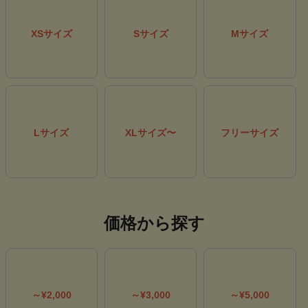
MAX
75
% OFF
MAX
30
% OFF
MAX
40
% OFF
MAX
30
% OFF
フレッドペリー
マリクレールフィットネス
MAX
30
% OFF
XSサイズ
Sサイズ
Mサイズ
ピン
フィラゴルフ
ロサーセン
Lサイズ
XLサイズ〜
フリーサイズ
MAX
30
% OFF
MAX
50
% OFF
ブリーフィングゴルフ
ホーンガーメント
価格から探す
～¥2,000
～¥3,000
～¥5,000