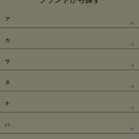
ア
カ
サ
MAX
50
% OFF
MAX
30
% OFF
アディダスゴルフ
アドミラルゴルフ
タ
MAX
45
% OFF
MAX
50
% OFF
キャロウェイ
カレッジゴルフ
ナ
MAX
60
% OFF
MAX
30
% OFF
サンディ
ジェイリンドバーグ
MAX
40
% OFF
MAX
66
% OFF
ハ
MAX
30
% OFF
MAX
30
% OFF
アルチビオ
アンサネス