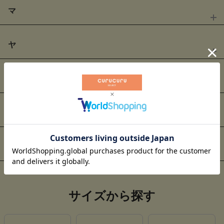
ダンスウィズドラゴン
タイトリストアウトレット
MAX
50
% OFF
MAX
30
% OFF
マ
MAX
20
% OFF
MAX
40
% OFF
クアルトユナイテッド
コールハーン
ニューエラ
ニューバランスゴルフ
MAX
40
% OFF
MAX
10
% OFF
ヤ
MAX
50
% OFF
MAX
50
% OFF
ジャックバニー
ジュン＆ロぺ
MAX
20
% OFF
パーリーゲイツ
ビームスゴルフ
MAX
20
% OFF
MAX
67
% OFF
ラ
アンパスィ
MAX
60
% OFF
MAX
40
% OFF
テーラーメイド
デルソルゴルフ
マーク&ロナ
マスターバニーエディション
セレクトブランド
MAX
30
% OFF
MAX
30
% OFF
MAX
40
% OFF
ヨネックス
MAX
30
% OFF
MAX
30
% OFF
ライフスタイルブランド
セシルマクビーグリーン
セントアンドリュース
MAX
20
% OFF
MAX
30
% OFF
ヒールクリーク
ビバハート
MAX
50
% OFF
MAX
20
% OFF
ルコックスポルティフゴルフ
レザレクション
MAX
30
% OFF
MAX
69
% OFF
トミーヒルフィガーゴルフ
トラヴィスマシュー
MAX
30
% OFF
MAX
30
% OFF
サイズから探す
マリクレール
モナデルソル
国内セレクトブランド
海外セレクトブランド