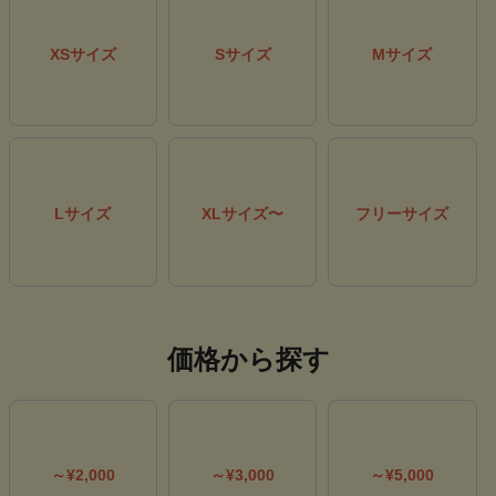
MAX
75
% OFF
MAX
30
% OFF
MAX
35
% OFF
MAX
30
% OFF
フレッドペリー
マリクレールフィットネス
MAX
30
% OFF
XSサイズ
Sサイズ
Mサイズ
ピン
フィラゴルフ
ロサーセン
Lサイズ
XLサイズ〜
フリーサイズ
MAX
30
% OFF
MAX
5
% OFF
ブリーフィングゴルフ
ホーンガーメント
価格から探す
～¥2,000
～¥3,000
～¥5,000