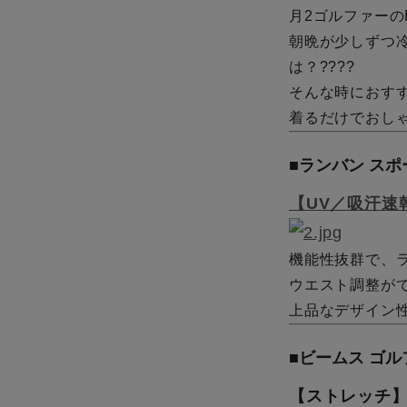
月2ゴルファーのB
朝晩が少しずつ
は？????
そんな時におすす
着るだけでおし
■ランバン スポ
【UV／吸汗速
機能性抜群で、
ウエスト調整が
上品なデザイン
■ビームス ゴル
【ストレッチ