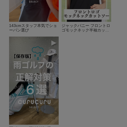
143cmスタッフ本気でショ
ジャックバニー フロントロ
ーパン選び
ゴモックネック半袖カット
ソー
▶