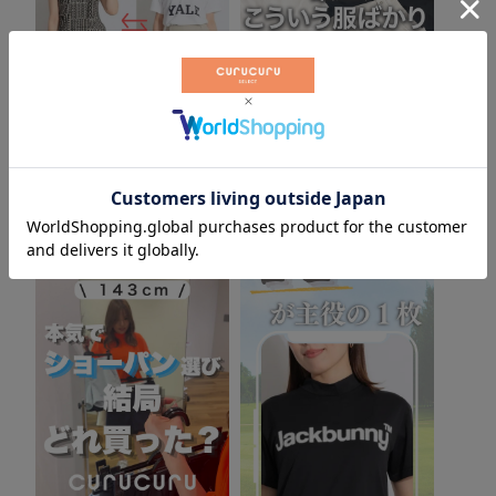
アンサネス 1着で2WAYでス
40代ゴルフ歴20年最近こう
タイル
いう服ばかり選んでます
▶
▶