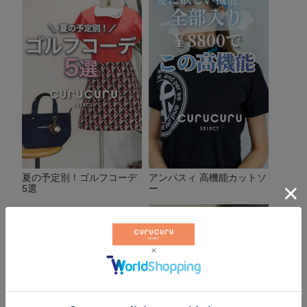
夏の予定別！ゴルフコーデ
アンパスィ 高機能カットソ
5選
ー
▶
▶