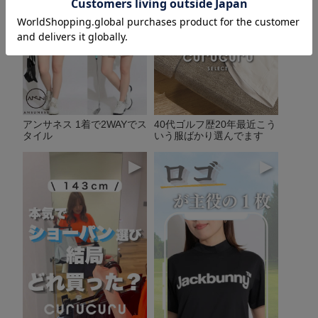
アンサネス 1着で2WAYでス
40代ゴルフ歴20年最近こう
タイル
いう服ばかり選んでます
▶
▶